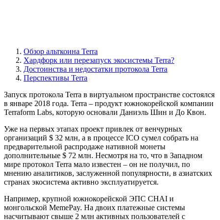
Обзор альткоина Terra
Хардфорк или перезапуск экосистемы Terra?
Достоинства и недостатки протокола Terra
Перспективы Terra
Запуск протокола Terra в виртуальном пространстве состоялся
в январе 2018 года. Terra – продукт южнокорейской компании
Terraform Labs, которую основали Даниэль Шин и До Квон.
Уже на первых этапах проект привлек от венчурных
организаций $ 32 млн, а в процессе ICO сумел собрать на
предварительной распродаже нативной монеты
дополнительные $ 72 млн. Несмотря на то, что в Западном
мире протокол Terra мало известен – он не получил, по
мнению аналитиков, заслуженной популярности, в азиатских
странах экосистема активно эксплуатируется.
Например, крупной южнокорейской ЭПС CHAI и
монгольской MemePay. На двоих платежные системы
насчитывают свыше 2 млн активных пользователей с