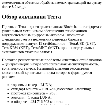
ежемесячным объемом обрабатываемых транзакций на сумму
более $ 2 млрд.
Обзор альткоина Terra
Протокол Terra – децентрализованная Blockchain-платформа с
уникальным механизмом обеспечения стейблкоинов
внутрисистемным цифровым активом. Экосистема
функционирует на нескольких цепочках блоков и
поддерживает выпуск 15 стейблкоинов – TerraUSD (UST),
TerraKRW (KRT), TerraMNT (MNT), прочих виртуальных
эквивалентов фиатной валюты.
Протокол решает главные проблемы известных стейблкоинов
– централизация, неудовлетворительная масштабируемость,
волатильность курса. Нативный альткоин экосистемы –
классический криптоактив, цена которого формируется
рынком:
торговый тикер – LUNA;
стандарт монеты – ERC-20 (Blockchain Ethereum);
протокол консенсуса – PoS;
эмиссия – 1 млрд LUNA;
в обороте – 434 716 503 монеты;