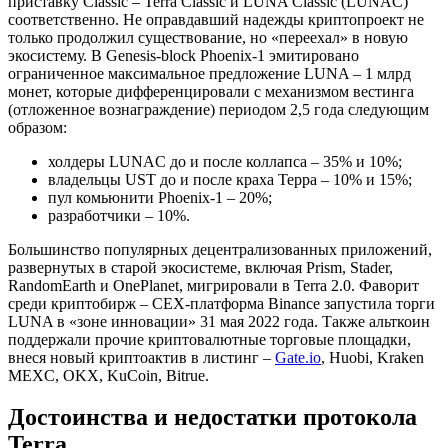
приставку Classic – Terra Classic и LUNA Classic (LUNAC)
соответственно. Не оправдавший надежды криптопроект не
только продолжил существование, но «переехал» в новую
экосистему. В Genesis-block Phoenix-1 эмитировано
ограниченное максимальное предложение LUNA – 1 млрд
монет, которые дифференцировали с механизмом вестинга
(отложенное вознаграждение) периодом 2,5 года следующим
образом:
холдеры LUNAC до и после коллапса – 35% и 10%;
владельцы UST до и после краха Терра – 10% и 15%;
пул комьюнити Phoenix-1 – 20%;
разработчики – 10%.
Большинство популярных децентрализованных приложений,
развернутых в старой экосистеме, включая Prism, Stader,
RandomEarth и OnePlanet, мигрировали в Terra 2.0. Фаворит
среди криптобирж – CEX-платформа Binance запустила торги
LUNA в «зоне инновации» 31 мая 2022 года. Также альткоин
поддержали прочие криптовалютные торговые площадки,
внеся новый криптоактив в листинг –
Gate.io
, Huobi, Kraken
MEXC, OKX, KuCoin, Bitrue.
Достоинства и недостатки протокола
Terra