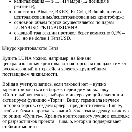
капитализация — $ 13, 414 млрд (12 позиция в
рейтинге);
в листинге Binance, BKEX, KuCoin, Bithumb, прочих
централизованных/децентрализованных криптобирж;
основной объем торгов осуществляется по парам
LUNA/USDT/BTC/BUSD/BNB;
с каждой транзакции протокол берет комиссию 0,1% –
1%, но не более 1 TerraUSD.
Купить LUNA можно, например, на Бинанс –
централизованная криптовалютная торговая площадка имеет
русскоязычный интерфейс и является крупнейшим
поставщиком ликвидности.
Войдя в учетную запись, если таковой нет – нужно
зарегистрироваться на бирже, переходим во вкладку
«Спотовый кошелек», выбираем интересующий альткоин и
активируем функцию «Торги». Внизу терминала изучаем
историю торгов, создаем ордер – предпочтительно «Limit»,
чтобы избежать проскальзываний. Заключаем сделку, кликнув
по опции «Купить». Хранить криптовалюту лучше в кошельке
от разработчиков проекта – Iuna.io, который поддерживает
стейкинг монеты.