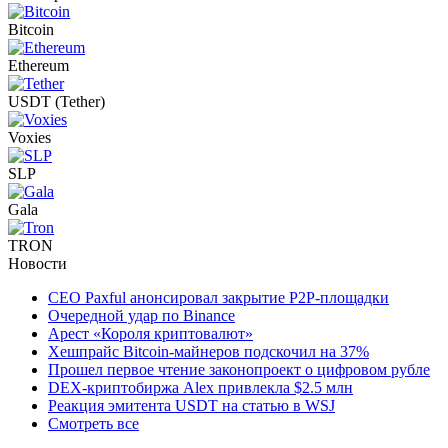
Bitcoin
Ethereum
USDT (Tether)
Voxies
SLP
Gala
TRON
Новости
CEO Paxful анонсировал закрытие P2P-площадки
Очередной удар по Binance
Арест «Короля криптовалют»
Хешпрайс Bitcoin-майнеров подскочил на 37%
Прошел первое чтение законопроект о цифровом рубле
DEX-криптобиржа Alex привлекла $2.5 млн
Реакция эмитента USDT на статью в WSJ
Смотреть все