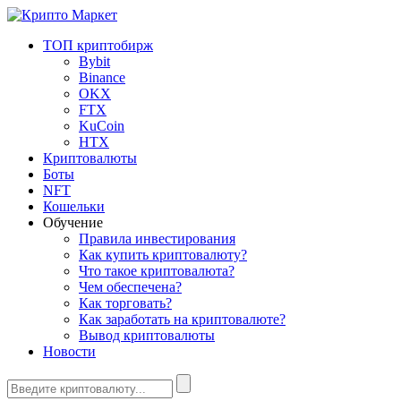
ТОП криптобирж
Bybit
Binance
OKX
FTX
KuCoin
HTX
Криптовалюты
Боты
NFT
Кошельки
Обучение
Правила инвестирования
Как купить криптовалюту?
Что такое криптовалюта?
Чем обеспечена?
Как торговать?
Как заработать на криптовалюте?
Вывод криптовалюты
Новости