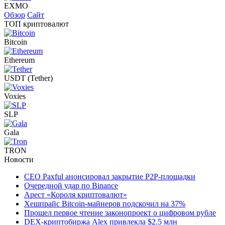
EXMO
Обзор
Сайт
ТОП криптовалют
Bitcoin
Ethereum
USDT (Tether)
Voxies
SLP
Gala
TRON
Новости
CEO Paxful анонсировал закрытие P2P-площадки
Очередной удар по Binance
Арест «Короля криптовалют»
Хешпрайс Bitcoin-майнеров подскочил на 37%
Прошел первое чтение законопроект о цифровом рубле
DEX-криптобиржа Alex привлекла $2.5 млн