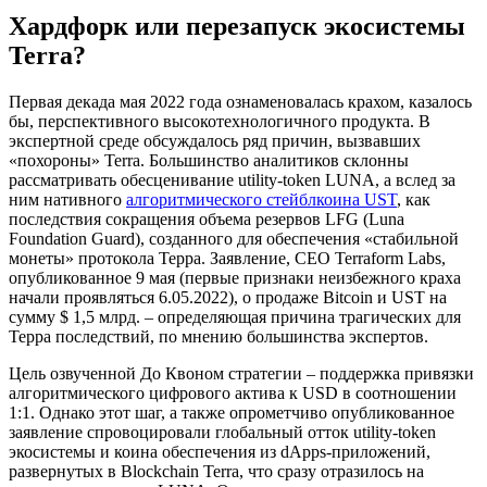
Хардфорк или перезапуск экосистемы
Terra?
Первая декада мая 2022 года ознаменовалась крахом, казалось
бы, перспективного высокотехнологичного продукта. В
экспертной среде обсуждалось ряд причин, вызвавших
«похороны» Terra. Большинство аналитиков склонны
рассматривать обесценивание utility-token LUNA, а вслед за
ним нативного
алгоритмического стейблкоина UST
, как
последствия сокращения объема резервов LFG (Luna
Foundation Guard), созданного для обеспечения «стабильной
монеты» протокола Терра. Заявление, CEO Terraform Labs,
опубликованное 9 мая (первые признаки неизбежного краха
начали проявляться 6.05.2022), о продаже Bitcoin и UST на
сумму $ 1,5 млрд. – определяющая причина трагических для
Терра последствий, по мнению большинства экспертов.
Цель озвученной До Квоном стратегии – поддержка привязки
алгоритмического цифрового актива к USD в соотношении
1:1. Однако этот шаг, а также опрометчиво опубликованное
заявление спровоцировали глобальный отток utility-token
экосистемы и коина обеспечения из dApps-приложений,
развернутых в Blockchain Terra, что сразу отразилось на