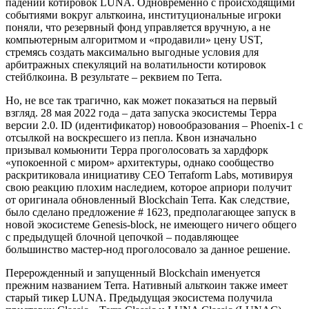
падении котировок LUNA. Одновременно с происходящими
событиями вокруг альткоина, институциональные игроки
поняли, что резервный фонд управляется вручную, а не
компьютерным алгоритмом и «продавили» цену UST,
стремясь создать максимально выгодные условия для
арбитражных спекуляций на волатильности котировок
стейблкоина. В результате – реквием по Terra.
Но, не все так трагично, как может показаться на первый
взгляд. 28 мая 2022 года – дата запуска экосистемы Терра
версии 2.0. ID (идентификатор) новообразования – Phoenix-1 с
отсылкой на воскресшего из пепла. Квон изначально
призывал комьюнити Терра проголосовать за хардфорк
«упокоенной с миром» архитектуры, однако сообщество
раскритиковала инициативу CEO Terraform Labs, мотивируя
свою реакцию плохим наследием, которое априори получит
от оригинала обновленный Blockchain Terra. Как следствие,
было сделано предложение # 1623, предполагающее запуск в
новой экосистеме Genesis-block, не имеющего ничего общего
с предыдущей блочной цепочкой – подавляющее
большинство мастер-нод проголосовало за данное решение.
Перерожденный и запущенный Blockchain именуется
прежним названием Terra. Нативный альткоин также имеет
старый тикер LUNA. Предыдущая экосистема получила