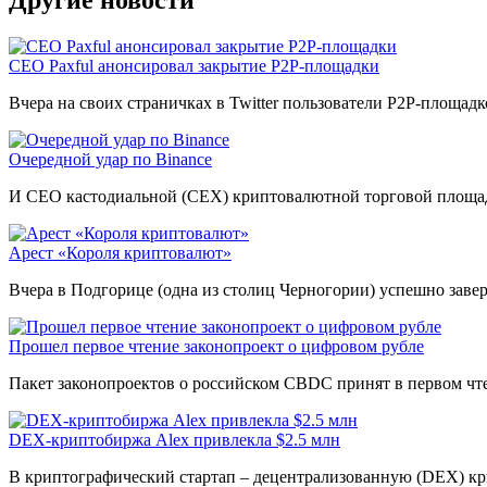
CEO Paxful анонсировал закрытие P2P-площадки
Вчера на своих страничках в Twitter пользователи P2P-площа
Очередной удар по Binance
И CEO кастодиальной (CEX) криптовалютной торговой площадк
Арест «Короля криптовалют»
Вчера в Подгорице (одна из столиц Черногории) успешно заве
Прошел первое чтение законопроект о цифровом рубле
Пакет законопроектов о российском CBDC принят в первом чт
DEX-криптобиржа Alex привлекла $2.5 млн
В криптографический стартап – децентрализованную (DEX) крип