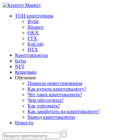
ТОП криптобирж
Bybit
Binance
OKX
FTX
KuCoin
HTX
Криптовалюты
Боты
NFT
Кошельки
Обучение
Правила инвестирования
Как купить криптовалюту?
Что такое криптовалюта?
Чем обеспечена?
Как торговать?
Как заработать на криптовалюте?
Вывод криптовалюты
Новости