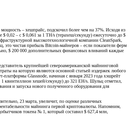
ю мощность – хешпрайс, подскочил более чем на 37%. Исходя из
$ 0,02 – с $ 0,061 за 1 TH/s (терахеш/секунду) ежесуточно до $
фраструктурной высокотехнологичной компании CleanSpark,
, это чистая прибыль Bitcoin-майнеров – если показатели ферм
ельно, $ 200 000 дополнительных финансовых вливаний каждые
редставитель крупнейшей североамериканской майнинговой
затраты на которую являются основной статьей издержек любого
-платформы Glassnode, начиная с января 2023 года хэшрейт
и 1 квинтиллион хешей/секунду) до 321 EH/s. Шульц отметил,
вания и запуска нового полученного оборудования для
ительно, 23 марта, увеличит, по оценке различных
а рентабельности майнинга первой криптовалюты. Напомним,
добытчиков токена № 1, который составил $ 627,4 млн,