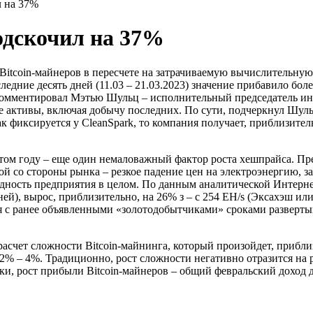
л на 37%
одскочил на 37%
 Bitcoin-майнеров в пересчете на затрачиваемую вычислительну
дние десять дней (11.03 – 21.03.2023) значение прибавило более 
комментировал Мэтью Шульц – исполнительный председатель ин
е активы, включая добычу последних. По сути, подчеркнул Шульц
ак фиксируется у CleanSpark, то компания получает, приблизит
этом году – еще один немаловажный фактор роста хешпрайса. П
ной со стороны рынка – резкое падение цен на электроэнергию, 
дность предприятия в целом. По данным аналитической Интернет
ей), вырос, приблизительно, на 26% з – с 254 EH/s (Эксахэш ил
я с ранее объявленными «золотодобытчиками» сроками разверты
счет сложности Bitcoin-майнинга, который произойдет, приблиз
 2% – 4%. Традиционно, рост сложности негативно отразится н
аки, рост прибыли Bitcoin-майнеров – общий февральский доход 