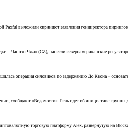
дкой Paxful выложили скриншот заявления гендиректора пиринго
и – Чанпэн Чжао (CZ), нанесли североамериканские регуляторы
ршилась операция силовиков по задержанию До Квона – основате
ении, сообщают «Ведомости». Речь идет об инициативе группы 
товалютную торговую платформу Alex, развернутую на Blockchai