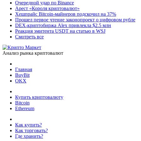
Очередной удар по Binance
Арест «Короля криптовалют»
Хешпрайс Bitcoin-майнеров подскочил на 37%
Прошел первое чтение законопроект о цифровом рубле
DEX-криптобиржа Alex привлекла $2.5 млн
Реакция эмитента USDT на статью в WSJ
Смотреть все
Анализ рынка криптовалют
Главная
BuyBit
OKX
Купить криптовалюту
Bitcoin
Ethereum
Как купить?
Как торговать?
Где хранить?