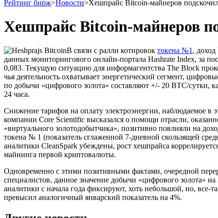
Рейтинг бирж
>
Новости
>
Хешпрайс Bitcoin-майнеров подскочи
Хешпрайс Bitcoin-майнеров п
В связи с ралли котировок
токена №1
, доход
данных мониторингового онлайн-портала Hashrate Index, за после
0,083. Текущую ситуацию для информагентства The Block про
чья деятельность охватывает энергетический сегмент, цифровы
по добычи «цифрового золота» составляют +/- 20 BTC/сутки, к
24 часа.
Снижение тарифов на оплату электроэнергии, наблюдаемое в 
компании Core Scientific высказался о помощи отрасли, оказан
«виртуального золотодобытчика», позитивно повлияли на дохо
токена № 1 (показатель сглаженной 7-дневной скользящей средн
аналитики CleanSpark убеждены, рост хешпрайса коррелируетс
майнинга первой криптовалюты.
Одновременно с этими позитивными фактами, очередной перера
специалистов, данное значение добычи «цифрового золота» на
аналитики с начала года фиксируют, хоть небольшой, но, все-т
превысил аналогичный январский показатель на 4%.
Другие новости