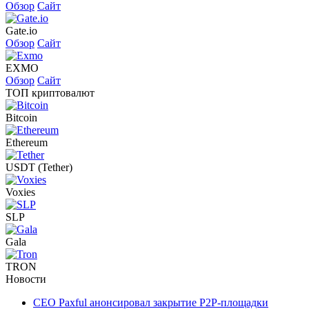
Обзор
Сайт
Gate.io
Обзор
Сайт
EXMO
Обзор
Сайт
ТОП криптовалют
Bitcoin
Ethereum
USDT (Tether)
Voxies
SLP
Gala
TRON
Новости
CEO Paxful анонсировал закрытие P2P-площадки