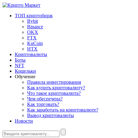
ТОП криптобирж
Bybit
Binance
OKX
FTX
KuCoin
HTX
Криптовалюты
Боты
NFT
Кошельки
Обучение
Правила инвестирования
Как купить криптовалюту?
Что такое криптовалюта?
Чем обеспечена?
Как торговать?
Как заработать на криптовалюте?
Вывод криптовалюты
Новости