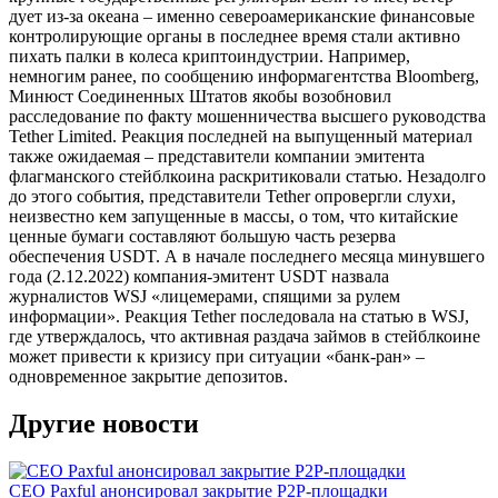
дует из-за океана – именно североамериканские финансовые
контролирующие органы в последнее время стали активно
пихать палки в колеса криптоиндустрии. Например,
немногим ранее, по сообщению информагентства Bloomberg,
Минюст Соединенных Штатов якобы возобновил
расследование по факту мошенничества высшего руководства
Tether Limited. Реакция последней на выпущенный материал
также ожидаемая – представители компании эмитента
флагманского стейблкоина раскритиковали статью. Незадолго
до этого события, представители Tether опровергли слухи,
неизвестно кем запущенные в массы, о том, что китайские
ценные бумаги составляют большую часть резерва
обеспечения USDT. А в начале последнего месяца минувшего
года (2.12.2022) компания-эмитент USDT назвала
журналистов WSJ «лицемерами, спящими за рулем
информации». Реакция Tether последовала на статью в WSJ,
где утверждалось, что активная раздача займов в стейблкоине
может привести к кризису при ситуации «банк-ран» –
одновременное закрытие депозитов.
Другие новости
CEO Paxful анонсировал закрытие P2P-площадки