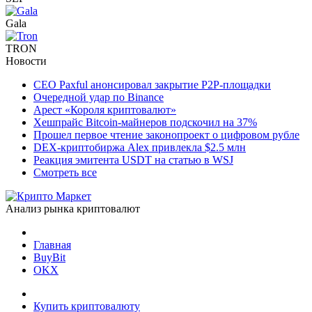
Gala
TRON
Новости
CEO Paxful анонсировал закрытие P2P-площадки
Очередной удар по Binance
Арест «Короля криптовалют»
Хешпрайс Bitcoin-майнеров подскочил на 37%
Прошел первое чтение законопроект о цифровом рубле
DEX-криптобиржа Alex привлекла $2.5 млн
Реакция эмитента USDT на статью в WSJ
Смотреть все
Анализ рынка криптовалют
Главная
BuyBit
OKX
Купить криптовалюту