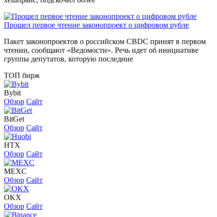
Прошел первое чтение законопроект о цифровом рубле
Пакет законопроектов о российском CBDC принят в первом
чтении, сообщают «Ведомости». Речь идет об инициативе
группы депутатов, которую последние
ТОП бирж
Bybit
Обзор
Сайт
BitGet
Обзор
Сайт
HTX
Обзор
Сайт
MEXC
Обзор
Сайт
OKX
Обзор
Сайт