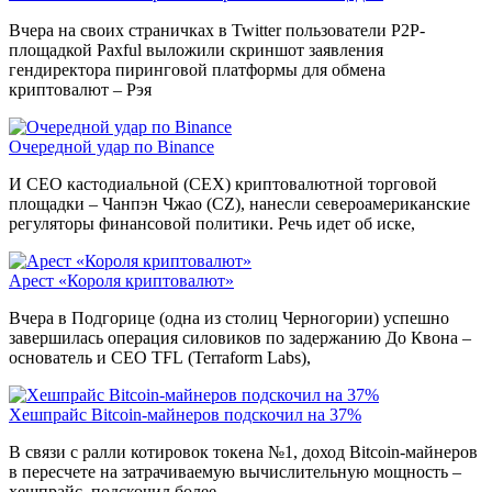
Вчера на своих страничках в Twitter пользователи P2P-
площадкой Paxful выложили скриншот заявления
гендиректора пиринговой платформы для обмена
криптовалют – Рэя
Очередной удар по Binance
И CEO кастодиальной (CEX) криптовалютной торговой
площадки – Чанпэн Чжао (CZ), нанесли североамериканские
регуляторы финансовой политики. Речь идет об иске,
Арест «Короля криптовалют»
Вчера в Подгорице (одна из столиц Черногории) успешно
завершилась операция силовиков по задержанию До Квона –
основатель и CEO TFL (Terraform Labs),
Хешпрайс Bitcoin-майнеров подскочил на 37%
В связи с ралли котировок токена №1, доход Bitcoin-майнеров
в пересчете на затрачиваемую вычислительную мощность –
хешпрайс, подскочил более