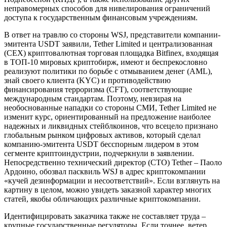
неправомерных способов для нивелирования ограничений
доступа к государственным финансовым учреждениям.
В ответ на травлю со стороны WSJ, представители компании-
эмитента USDT заявили, Tether Limited и централизованная
(CEX) криптовалютная торговая площадка Bitfinex, входящая
в ТОП-10 мировых криптобирж, имеют и беспрекословно
реализуют политики по борьбе с отмыванием денег (AML),
знай своего клиента (KYC) и противодействию
финансирования терроризма (CFT), соответствующие
международным стандартам. Поэтому, невзирая на
необоснованные нападки со стороны СМИ, Tether Limited не
изменит курс, ориентированный на предложение наиболее
надежных и ликвидных стейблкоинов, что всецело признано
глобальным рынком цифровых активов, который сделал
компанию-эмитента USDT бесспорным лидером в этом
сегменте криптоиндустрии, подчеркнули в заявлении.
Непосредственно технический директор (CTO) Tether – Паоло
Ардоино, обозвал пасквиль WSJ в адрес криптокомпании
«кучей дезинформации и несоответствий». Если взглянуть на
картину в целом, можно увидеть заказной характер многих
статей, якобы обличающих различные криптокомпании.
Идентифицировать заказчика также не составляет труда –
крупные государственные регуляторы. Если точнее, ветер