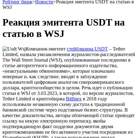
Рейтинг бирж
>
Новости
>
Реакция эмитента USDT на статью в
WSJ
Реакция эмитента USDT на
статью в WSJ
Компания-эмитент
стейблкоина USDT
– Tether
Limited, назвала умозаключения журналистов-расследователей
The Wall Street Journal (WSJ), опубликованные последними в
статье авторитетного информационного издательства,
«неактуальными обвинениями», которые изначально
неверные и, как следствие, вводят в заблуждение
пользователей цифровым аналогом североамериканского
доллара, криптосообщество в целом. Речь идет о публикации
статьи в WSJ от 3.03.2023, в которой, по версии журналистов,
Tether Limited и криптобиржа
Bitfinex
в 2018 году
использовали незаконную схему доступа к традиционной
банковской системе через подставные бизнес-структуры. В
качестве доказательства, авторы обличающей статьи приводят
ссылку на некую электронную переписку, якобы
подтверждающую факт подделки документов двумя
криптокомпаниями не без активного участия посредников из
Поднебесной (КНДР), а также использование других