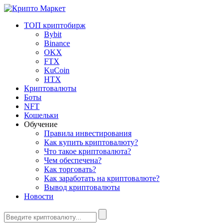
ТОП криптобирж
Bybit
Binance
OKX
FTX
KuCoin
HTX
Криптовалюты
Боты
NFT
Кошельки
Обучение
Правила инвестирования
Как купить криптовалюту?
Что такое криптовалюта?
Чем обеспечена?
Как торговать?
Как заработать на криптовалюте?
Вывод криптовалюты
Новости