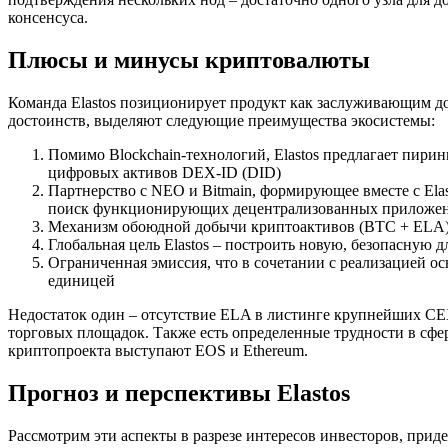
консенсуса.
Плюсы и минусы криптовалюты
Команда Elastos позиционирует продукт как заслуживающим до
достоинств, выделяют следующие преимущества экосистемы:
Помимо Blockchain-технологий, Elastos предлагает пири
цифровых активов DEX-ID (DID)
Партнерство с NEO и Bitmain, формирующее вместе с Ela
поиск функционирующих децентрализованных приложений,
Механизм обоюдной добычи криптоактивов (BTC + ELA) 
Глобальная цель Elastos – построить новую, безопасную
Ограниченная эмиссия, что в сочетании с реализацией о
единицей
Недостаток один – отсутствие ELA в листинге крупнейших CE
торговых площадок. Также есть определенные трудности в сфер
криптопроекта выступают EOS и Ethereum.
Прогноз и перспективы Elastos
Рассмотрим эти аспекты в разрезе интересов инвесторов, при