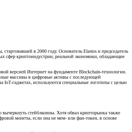
 стартовавшей в 2000 году. Основатель Elastos и председатель
азных сфер криптоиндустрии, реальной экономики, обладающие
вой версией Интернет на фундаменте Blockchain-технологии.
онные массивы в цифровые активы с последующей
на IoT-гаджетах, используются специальные логотипы с целью
о вычеркнуть стейблкоины. Хотя обвал крипторынка также
ровой монеты, если она не мем- или фан-токен, в основе