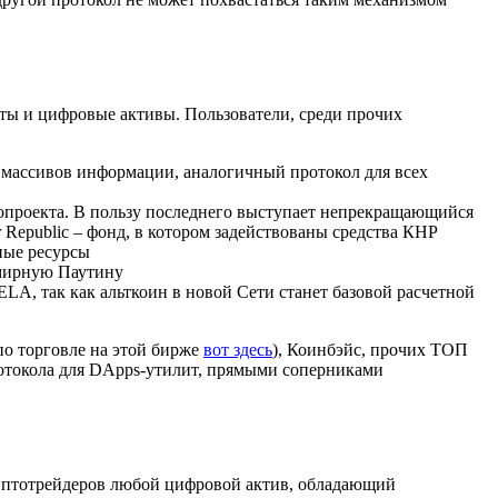
ты и цифровые активы. Пользователи, среди прочих
е массивов информации, аналогичный протокол для всех
топроекта. В пользу последнего выступает непрекращающийся
epublic – фонд, в котором задействованы средства КНР
ные ресурсы
емирную Паутину
LA, так как альткоин в новой Сети станет базовой расчетной
по торговле на этой бирже
вот здесь
), Коинбэйс, прочих ТОП
протокола для DApps-утилит, прямыми соперниками
криптотрейдеров любой цифровой актив, обладающий