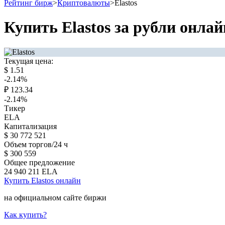
Рейтинг бирж
>
Криптовалюты
>
Elastos
Купить Elastos за рубли онлай
Текущая цена:
$
1.51
-2.14
%
₽
123.34
-2.14
%
Тикер
ELA
Капитализация
$
30 772 521
Объем торгов/24 ч
$
300 559
Общее предложение
24 940 211
ELA
Купить Elastos онлайн
на официальном сайте биржи
Как купить?