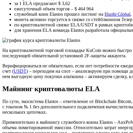
за 1 ELA предлагают $ 3,62
ежесуточный объем торгов – $ 464 964
служебный коин Elastos прошел листинг на
Huobi Global
,
монета активно торгуется в связке со стейблкоином Тезе
по криптовалютной связке ELA/USDT в рамках криптобир
для хранения ELA команда Elastos разработала официал
На криптовалютной торговой площадке KuCoin можно быстро ку
последующей обязательной установкой 2F-защиты аккаунта.
Верифицироваться не обязательно, если нет потребности ежед
счет (
USDT
) – переходим на спот – анализируем при помощи д
нем выгодную цену покупки альткоина – активируем сделку, 
Майнинг криптовалюты ELA
По сути, экосистема Elastos – ответвление от Blockchain Bit
с токеном № 1 без дополнительного подключения вычислитель
нескольких цепочках.
Применительно к майнингу служебного коина Elastos – AuxPoW 
объема лимитированной эмиссии. Относительно затрат энергоре
подтверждения нескольких нод – достаточно одного узла для д