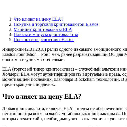
Что влияет на цену ELA?
Покупка и торговля криптовалютой Elastos
Майнинг криптовалюты ELA
Плюсы и минусы криптовалюты
Прогноз и перспективы Elastos
Январский (2.01.2018) релиз одного из самого амбициозного к
Elastos Foundation – Ронг Чен, ранее разрабатывавший ОС для 
опытом и научными степенями.
ELA (торговый тикер криптоактива) – служебный альткоин инн
Холдеры ELA могут аутентифицировать виртуальные права, ос
монетизацией последних, благодаря Blockchain-технологии. В
предотвращения подделок.
Что влияет на цену ELA?
Любая криптовалюта, включая ELA – ничем не обеспеченные в
негативно отразится на якобы «стабильных криптоактивах». По
которых лежит хайп, необходимо учитывать техническую сост