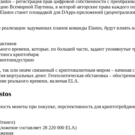
Elastos – регистрация прав цифровой собственности с преобраз
цию Всемирной Паутины, в которой авторские права каждого пол
 Elastos станет площадкой для DApps-приложений (децентрализ
 реализации задуманных планов команды Elastos, будут влиять н
 активов
ьного времени, которые, по большей части, задают упомянутые 
стинга криптобирж
криптоиндустрию
так или иначе связанный с криптовалютным миром – начиная с н
я виртуальных денег. Геополитическая обстановка – обострение
жиме реального времени, включая ELA.
stos
пность монеты при покупке, перспективность для криптотрейди
йтинге)
ложение составляет 28 220 000 ELA)
ожения