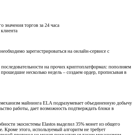
 значения торгов за 24 часа
 клиента
необходимо зарегистрироваться на онлайн-сервисе с
т последовательности на прочих криптоплатформах: пополняем
 прошедшие несколько недель – создаем ордер, прописывая в
вие, механизм майнинга ELA подразумевает объединенную добычу
ство работы, дает возможность подтверждать блоки в
обности экосистемы Elastos выделил 35% монет из общего
е. Кроме этого, используемый алгоритм не требует
 другой протокол не может похвастаться таким механизмом