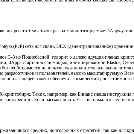
верия реестр + smart-контракты + монетизируемые DApps-утили
нговую (P2P) сеть для связи, DEX (децентрализованное) хранени
stos G-3 из Поднебесной, говорит о далеко идущих планах крип
 dApps-стартапов с помощью, инициированной Elastos, Cyber R
без необходимости использовать дополнительные вычислитель
 для разработчиков и пользователей, высоко масштабируемую Вс
сновополагающей задачи обеспечит космический рост стоимости E
X-криптобирж. Таких, например, как Бинанс (наша инструкция 
е конкуренции. Если рассматривать Elastos только в качестве 
держивающихся средних, долгосрочных стратегий, так как для 