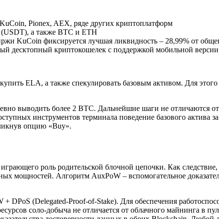
 KuCoin, Pionex, AEX, ряде других криптоплатформ
р (USDT), а также BTC и ETH
жи KuCoin фиксируется лучшая ликвидность – 28,99% от общего
ьный десктопный криптокошелек с поддержкой мобильной версии
пить ELA, а также спекулировать базовым активом. Для этого 
невно выводить более 2 BTC. Дальнейшие шаги не отличаются о
оступных инструментов терминала поведение базового актива за
кликнув опцию «Buy».
coin, играющего роль родительской блочной цепочки. Как следст
ных мощностей. Алгоритм AuxPoW – вспомогательное доказатель
+ DPoS (Delegated-Proof-of-Stake). Для обеспечения работоспос
сурсов соло-добыча не отличается от облачного майнинга в пул
оказательства достоверности данных в обоих Blockchain. Любой