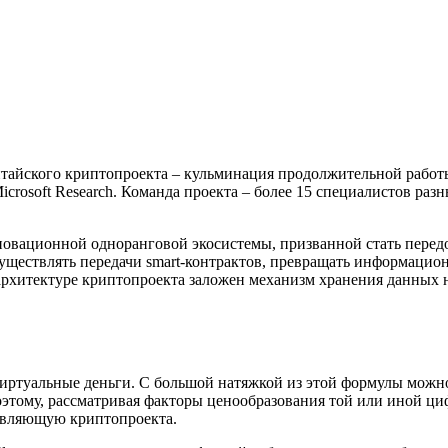
итайского криптопроекта – кульминация продолжительной работы,
Microsoft Research. Команда проекта – более 15 специалистов р
овационной одноранговой экосистемы, призванной стать передо
уществлять передачи smart-контрактов, превращать информаци
 архитектуре криптопроекта заложен механизм хранения данных 
иртуальные деньги. С большой натяжкой из этой формулы можн
этому, рассматривая факторы ценообразования той или иной циф
авляющую криптопроекта.