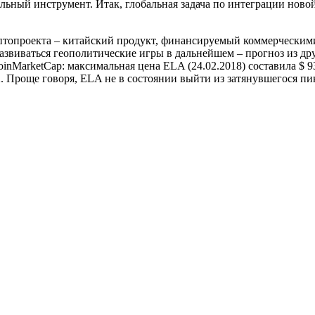
льный инструмент. Итак, глобальная задача по интеграции новой
иптопроекта – китайский продукт, финансируемый коммерчески
развиваться геополитические игры в дальнейшем – прогноз из дру
inMarketCap: максимальная цена ELA (24.02.2018) составила $ 9
62. Проще говоря, ELA не в состоянии выйти из затянувшегося пи