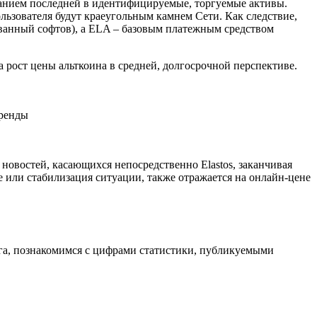
ованием последней в идентифицируемые, торгуемые активы.
ьзователя будут краеугольным камнем Сети. Как следствие,
ованный софтов), а ELA – базовым платежным средством
а рост цены альткоина в средней, долгосрочной перспективе.
тренды
овостей, касающихся непосредственно Elastos, заканчивая
 или стабилизация ситуации, также отражается на онлайн-цене
нга, познакомимся с цифрами статистики, публикуемыми