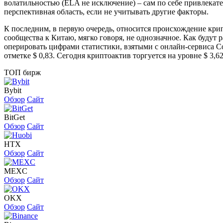
волатильностью (ELA не исключение) – сам по себе привлекате
перспективная область, если не учитывать другие факторы.
К последним, в первую очередь, относится происхождение кр
сообщества к Китаю, мягко говоря, не однозначное. Как будут 
оперировать цифрами статистики, взятыми с онлайн-сервиса Co
отметке $ 0,83. Сегодня криптоактив торгуется на уровне $ 3,
ТОП бирж
Bybit
Обзор
Сайт
BitGet
Обзор
Сайт
HTX
Обзор
Сайт
MEXC
Обзор
Сайт
OKX
Обзор
Сайт