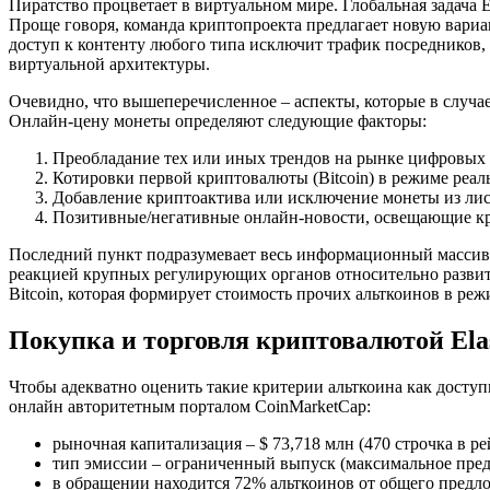
Пиратство процветает в виртуальном мире. Глобальная задача 
Проще говоря, команда криптопроекта предлагает новую вариа
доступ к контенту любого типа исключит трафик посредников,
виртуальной архитектуры.
Очевидно, что вышеперечисленное – аспекты, которые в случае
Онлайн-цену монеты определяют следующие факторы:
Преобладание тех или иных трендов на рынке цифровых
Котировки первой криптовалюты (Bitcoin) в режиме реал
Добавление криптоактива или исключение монеты из ли
Позитивные/негативные онлайн-новости, освещающие 
Последний пункт подразумевает весь информационный массив, 
реакцией крупных регулирующих органов относительно развити
Bitcoin, которая формирует стоимость прочих альткоинов в ре
Покупка и торговля криптовалютой Ela
Чтобы адекватно оценить такие критерии альткоина как досту
онлайн авторитетным порталом CoinMarketCap:
рыночная капитализация – $ 73,718 млн (470 строчка в ре
тип эмиссии – ограниченный выпуск (максимальное пред
в обращении находится 72% альткоинов от общего предл