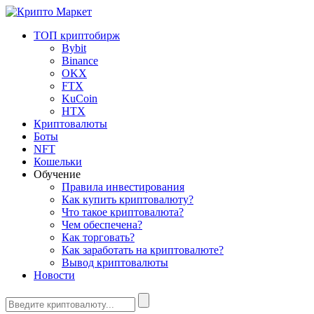
ТОП криптобирж
Bybit
Binance
OKX
FTX
KuCoin
HTX
Криптовалюты
Боты
NFT
Кошельки
Обучение
Правила инвестирования
Как купить криптовалюту?
Что такое криптовалюта?
Чем обеспечена?
Как торговать?
Как заработать на криптовалюте?
Вывод криптовалюты
Новости