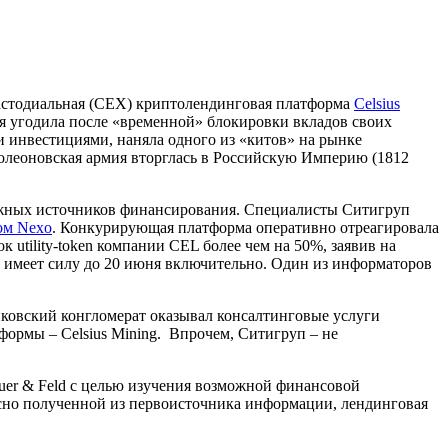
кастодиальная (CEX) криптолендинговая платформа
Celsius
я угодила после «временной» блокировки вкладов своих
 инвестициями, наняла одного из «китов» на рынке
полеоновская армия вторглась в Российскую Империю (1812
зможных источников финансирования. Специалисты Ситигруп
ом Nexo
. Конкурирующая платформа оперативно отреагировала
к utility-token компании CEL более чем на 50%, заявив на
 имеет силу до 20 июня включительно. Один из информаторов
ковский конгломерат оказывал консалтинговые услуги
формы – Celsius Mining. Впрочем, Ситигруп – не
auer & Feld с целью изучения возможной финансовой
асно полученной из первоисточника информации, лендинговая