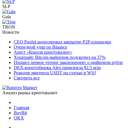
SLP
Gala
TRON
Новости
CEO Paxful анонсировал закрытие P2P-площадки
Очередной удар по Binance
Арест «Короля криптовалют»
Хешпрайс Bitcoin-майнеров подскочил на 37%
Прошел первое чтение законопроект о цифровом рубле
DEX-криптобиржа Alex привлекла $2.5 млн
Реакция эмитента USDT на статью в WSJ
Смотреть все
Анализ рынка криптовалют
Главная
BuyBit
OKX