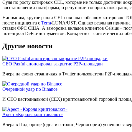
Судя по росту котировок CEL, которые не только достигли до
восстановлении платформы, о репутации говорить пока рано,
Напомним, крутое ралли CEL совпала с обвалом котировок ТО
после инцидента с
Terra
/LUNA/UST. Однако реальная причина 
ставки ФРС США. А заморозка вкладов клиентов Celsius – по
потенциал DeFi-инструментов. Конкретно – синтетических обе
Другие новости
CEO Paxful анонсировал закрытие P2P-площадки
Вчера на своих страничках в Twitter пользователи P2P-площа
Очередной удар по Binance
И CEO кастодиальной (CEX) криптовалютной торговой площадк
Арест «Короля криптовалют»
Вчера в Подгорице (одна из столиц Черногории) успешно заве