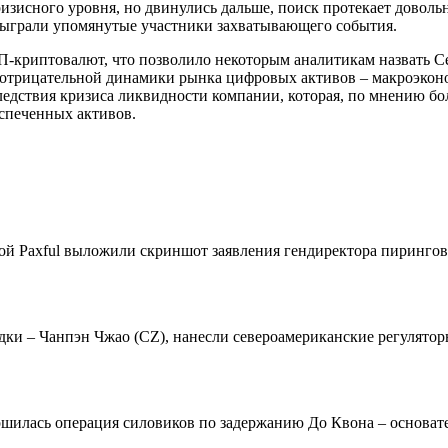
кризисного уровня, но двинулись дальше, поиск протекает дово
 сыграли упомянутые участники захватывающего события.
П-криптовалют, что позволило некоторым аналитикам назвать C
отрицательной динамики рынка цифровых активов – макроэкон
следствия кризиса ликвидности компании, которая, по мнению б
спеченных активов.
дкой Paxful выложили скриншот заявления гендиректора пиринго
и – Чанпэн Чжао (CZ), нанесли североамериканские регуляторы
ршилась операция силовиков по задержанию До Квона – основате