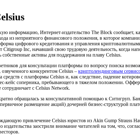
elsius
кую информацию, Интернет-издательство The Block сообщает, 
хода из неприятного финансового положения, в которое компани
тформа цифрового кредитования и управления криптовалютными
Citigroup Inc, начавший свою трудовую деятельность, когда на
ь собственные активы для поддержания на плаву Celsius.
 советников для консультации платформы по вопросу поиска во
 озвученного конкурентом Celsius –
криптолендинговым сервис
 средств с платформы Celsius и, как следствие, падение котирово
ес-кейс соперника, пребывающего в тяжелом положении. Оффер
сотрудничает с Celsius Network.
атно обращалась за консультативной помощью к Ситигруп. Бан
(первичное размещение акций) дочерней бизнес-структурой плат
ерждающую привлечение Celsius юристов из Akin Gump Strauss H
 издательства заострили внимание читателей на том, что, согл
весторов.