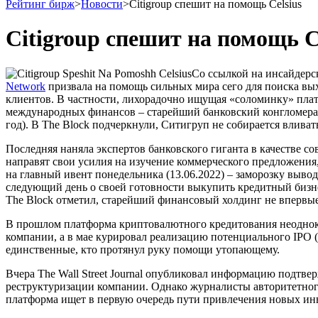
Рейтинг бирж
>
Новости
>
Citigroup спешит на помощь Celsius
Citigroup спешит на помощь C
Со ссылкой на инсайдерс
Network
призвала на помощь сильных мира сего для поиска вы
клиентов. В частности, лихорадочно ищущая «соломинку» пла
международных финансов – старейший банковский конгломерат 
год). В The Block подчеркнули, Ситигруп не собирается вливат
Последняя наняла экспертов банковского гиганта в качестве
направят свои усилия на изучение коммерческого предложения,
на главный ивент понедельника (13.06.2022) – заморозку вывода
следующий день о своей готовности выкупить кредитный бизн
The Block отметил, старейший финансовый холдинг не впервые 
В прошлом платформа криптовалютного кредитования неоднокр
компании, а в мае курировал реализацию потенциального IPO 
единственные, кто протянул руку помощи утопающему.
Вчера The Wall Street Journal опубликовал информацию подтв
реструктуризации компании. Однако журналисты авторитетного
платформа ищет в первую очередь пути привлечения новых ин