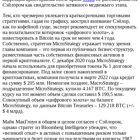
Сэйлором как свидетельство затяжного медвежьего этапа.
Тем, кто чрезмерно увлекается краткосрочными торговыми
стратегиями, гадая по графику, заострил внимание Сэйлор,
как по кофейной гуще, эксперт рекомендует не спекулировать
на волатильности котировок «цифрового золота», а
инвестировать в Bitcoin на срок не менее чем 4 года.
Собственно, стратегия MicroStrategy отражает точку зрения
главы компании – это первая из публичных бизнес-структур,
разместившая часть собственных финансовых активов в
первой криптовалюте. С декабря 2020 года MicroStrategy
начала использовать для приобретения токена № 1 долговое
финансирование. Под залог своих накоплений в
криптоактивах, компания получила в марте 2022 года кредит
на сумму $ 205 млн. Немногим позднее, MacroStrategy –
подразделение MicroStrategy, купило 4 167 BTC. По текущему
курсу на тот момент объем сделки составил $ 190,5 млн.
Совокупный объем «цифрового золота» на балансе
MicroStrategy, по данным Bitcoin Treasuries – 129 218 BTC (+/-
$ 4 млрд).
Майк МакГлоун в общем и целом согласен с Сэйлором,
однако стратег из Bloomberg Intelligence убежден, что
«великий откат» в активах с повышенным риском только
начинается и будет похож по последствиям на кризисы 1987