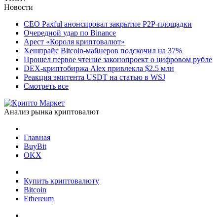
Новости
CEO Paxful анонсировал закрытие P2P-площадки
Очередной удар по Binance
Арест «Короля криптовалют»
Хешпрайс Bitcoin-майнеров подскочил на 37%
Прошел первое чтение законопроект о цифровом рубле
DEX-криптобиржа Alex привлекла $2.5 млн
Реакция эмитента USDT на статью в WSJ
Смотреть все
Анализ рынка криптовалют
Главная
BuyBit
OKX
Купить криптовалюту
Bitcoin
Ethereum