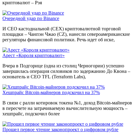
криптовалют – Рэя
Очередной удар по Binance
И CEO кастодиальной (CEX) криптовалютной торговой
площадки – Чанпэн Чжао (CZ), нанесли североамериканские
регуляторы финансовой политики. Речь идет об иске,
Арест «Короля криптовалют»
Вчера в Подгорице (одна из столиц Черногории) успешно
завершилась операция силовиков по задержанию До Квона –
основатель и CEO TFL (Terraform Labs),
Хешпрайс Bitcoin-майнеров подскочил на 37%
В связи с ралли котировок токена №1, доход Bitcoin-майнеров
в пересчете на затрачиваемую вычислительную мощность –
хешпрайс, подскочил более
Прошел первое чтение законопроект о цифровом рубле