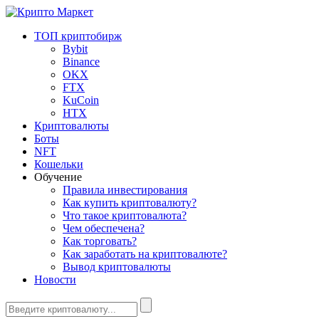
ТОП криптобирж
Bybit
Binance
OKX
FTX
KuCoin
HTX
Криптовалюты
Боты
NFT
Кошельки
Обучение
Правила инвестирования
Как купить криптовалюту?
Что такое криптовалюта?
Чем обеспечена?
Как торговать?
Как заработать на криптовалюте?
Вывод криптовалюты
Новости