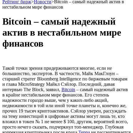
Рейтинг бирж
>
Новости
>
Bitcoin – самый надежный актив в
нестабильном мире финансов
Bitcoin – самый надежный
актив в нестабильном мире
финансов
Такой точки зрения придерживаются многие, если не
большинство, экспертов. В частности, Майк МакГлоун –
старший стратег Bloomberg Intelligence по биржевым товарам
и глава MicroStrategy Майкл Сэйлор. Последний, давая
интервью The Block, заявил,
Bitcoin
– самый надежный актив
в крайне нестабильном мире финансов. Его степень
надежности гораздо выше, чем у каких-либо акций,
недвижимости в той или иной точке планеты и, конечно же,
прочих 19 тысяч криптоактивов. Сэйлор уверен, рассуждать
на тему инвестиций в цифровые активы могут лишь те, кто
вложил в токен № 1 не менее $ 100, другим, вероятней всего,
просто нечего сказать, подчеркнул топ-менеджер. Глубокая
коррекция крипторынка после краха
Терра
не рассматривается