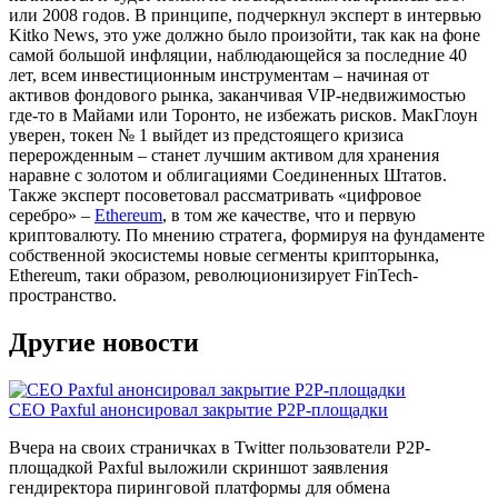
или 2008 годов. В принципе, подчеркнул эксперт в интервью
Kitko News, это уже должно было произойти, так как на фоне
самой большой инфляции, наблюдающейся за последние 40
лет, всем инвестиционным инструментам – начиная от
активов фондового рынка, заканчивая VIP-недвижимостью
где-то в Майами или Торонто, не избежать рисков. МакГлоун
уверен, токен № 1 выйдет из предстоящего кризиса
перерожденным – станет лучшим активом для хранения
наравне с золотом и облигациями Соединенных Штатов.
Также эксперт посоветовал рассматривать «цифровое
серебро» –
Ethereum
, в том же качестве, что и первую
криптовалюту. По мнению стратега, формируя на фундаменте
собственной экосистемы новые сегменты крипторынка,
Ethereum, таки образом, революционизирует FinTech-
пространство.
Другие новости
CEO Paxful анонсировал закрытие P2P-площадки
Вчера на своих страничках в Twitter пользователи P2P-
площадкой Paxful выложили скриншот заявления
гендиректора пиринговой платформы для обмена