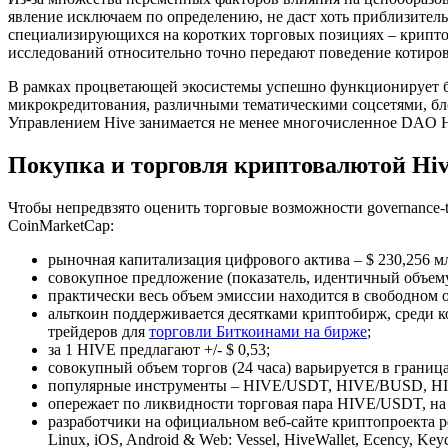
явление исключаем по определению, не даст хоть приблизител
специализирующихся на коротких торговых позициях – криптот
исследований относительно точно передают поведение котиров
В рамках процветающей экосистемы успешно функционирует бо
микрокредитования, различными тематическими соцсетями, бл
Управлением Hive занимается не менее многочисленное DAO Hi
Покупка и торговля криптовалютой Hi
Чтобы непредвзято оценить торговые возможности governance-
CoinMarketCap:
рыночная капитализация цифрового актива – $ 230,256 мл
совокупное предложение (показатель, идентичный объем
практически весь объем эмиссии находится в свободном о
альткоин поддерживается десятками криптобирж, среди к
трейдеров для
торговли Биткоинами на бирже
;
за 1 HIVE предлагают +/- $ 0,53;
совокупный объем торгов (24 часа) варьируется в границах
популярные инструменты – HIVE/USDT, HIVE/BUSD, HI
опережает по ликвидности торговая пара HIVE/USDT, на 
разработчики на официальном веб-сайте криптопроекта
Linux, iOS, Android & Web: Vessel, HiveWallet, Ecency, Ke