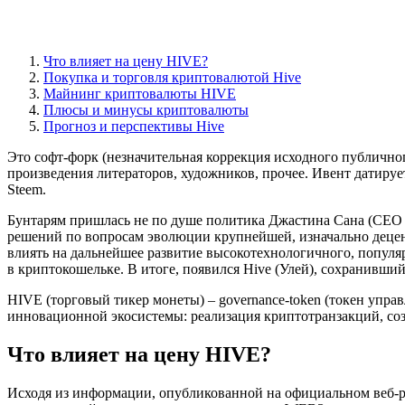
Что влияет на цену HIVE?
Покупка и торговля криптовалютой Hive
Майнинг криптовалюты HIVE
Плюсы и минусы криптовалюты
Прогноз и перспективы Hive
Это софт-форк (незначительная коррекция исходного публично
произведения литераторов, художников, прочее. Ивент датир
Steem.
Бунтарям пришлась не по душе политика Джастина Сана (CEO T
решений по вопросам эволюции крупнейшей, изначально децен
влиять на дальнейшее развитие высокотехнологичного, популя
в криптокошельке. В итоге, появился Hive (Улей), сохранив
HIVE (торговый тикер монеты) – governance-token (токен упр
инновационной экосистемы: реализация криптотранзакций, соз
Что влияет на цену HIVE?
Исходя из информации, опубликованной на официальном веб-ре