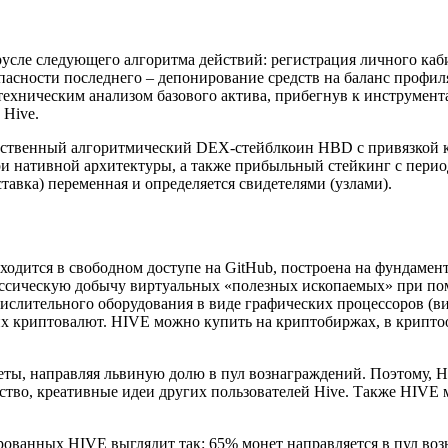
 русле следующего алгоритма действий: регистрация личного каб
сности последнего – депонирование средств на баланс профиля 
ническим анализом базового актива, прибегнув к инструмента
 Hive.
бственный алгоритмический DEX-стейблкоин HBD с привязкой к
и нативной архитектуры, а также прибыльный стейкинг с пери
тавка) переменная и определяется свидетелями (узлами).
дится в свободном доступе на GitHub, построена на фундаменте 
лассическую добычу виртуальных «полезных ископаемых» при п
числительного оборудования в виде графических процессоров (
их криптовалют. HIVE можно купить на криптобиржах, в криптоо
ты, направляя львиную долю в пул вознаграждений. Поэтому, H
ство, креативные идеи других пользователей Hive. Также HIVE 
анных HIVE выглядит так: 65% монет направляется в пул возн