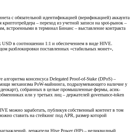
инета с обязательной идентификацией (верификацией) аккаунта
криптотрейдера – переход из учетной записи на spot-рынок –
м, встроенными в терминал Бинанс – выставление контракта
 USD в соотношении 1:1 и обеспечением в виде HIVE.
одом разблокировки поставленных «стабильных монет»,
алгоритма консенсуса Delegated Proof-of-Stake (DPoS) –
омощи механизма PoW-майнинга, подразумевающего наличие у
видеокарт), собранных в целые промышленные фермы, асик-
бменниках или у третьих лиц – держателей governance-token
IVE можно заработать, публикуя собственный контент в том
можно ставить на стейкинг под APR, размер которой
аграждений, держатели Hive Power (HP) – неликвидный