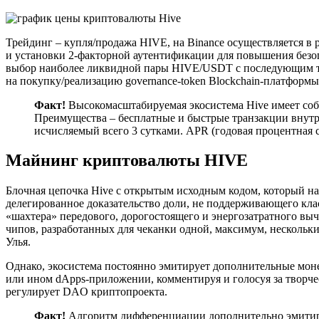
Трейдинг – купля/продажа HIVE, на Binance осуществляется в
и установки 2-факторной аутентификации для повышения безопа
выбор наиболее ликвидной пары HIVE/USDT с последующим тех
на покупку/реализацию governance-token Blockchain-платформы
Факт!
Высокомасштабируемая экосистема Hive имеет со
Преимущества – бесплатные и быстрые транзакции внутр
исчисляемый всего 3 сутками. APR (годовая процентная с
Майнинг криптовалюты HIVE
Блочная цепочка Hive с открытым исходным кодом, который нахо
делегированное доказательство доли, не поддерживающего к
«шахтера» передового, дорогостоящего и энергозатратного вы
чипов, разработанных для чеканки одной, максимум, нескольк
Улья.
Однако, экосистема постоянно эмитирует дополнительные моне
или ином dApps-приложении, комментируя и голосуя за творче
регулирует DAO криптопроекта.
Факт!
Алгоритм дифференциации дополнительно эмитиров