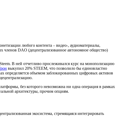
онетизации любого контента – видео-, аудиоматериалы,
ных членов DAO (децентрализованное автономное общество)
 Steem. В ней отчетливо прослеживался курс на монополизацию
Трон
выкупил 20% STEEM, что позволило бы единовластно
ивах определяется объемом заблокированных цифровых активов
 децентрализацию.
латформы, без которого невозможна ни одна операция в рамках
туальной архитектуры, прочим опциям.
централизованная экосистема, стремящаяся интегрировать