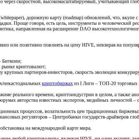
во через скоростной, высокомасштабируемый, учитывающий глоб
hitepaper), дорожную карту (roadmap) обновлений, что, вкупе 
дки. Проще говоря, есть цель, инструменты и человеческий ресу
олитика, направленная на расширение DAO высокотехнологичног
ивно или позитивно повлиять на цену HIVE, невзирая на популя
– Биткоин;
м рынке криптовалют;
му крупных партнеров-инвесторов, скорость эволюции конкурир
ых/некастодиальных
криптобиржах
из I Лиги – ТОП-20 торговых
жиме реального времени, криптоиндустрии в целом, а также ан
румах авторства известных экспертов, медийных личностей – о
ционных процессов, волатильность цен традиционных биржевых 
нсовых регуляторов – Центробанки государств-драйверов глоб
 обстановка на международной карте мира.
ание любой криптовалюты, включая HIVE, ни один эксперт, даже