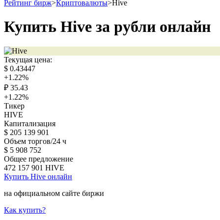
Рейтинг бирж
>
Криптовалюты
>
Hive
Купить Hive за рубли онлайн
Текущая цена:
$
0.43447
+1.22
%
₽
35.43
+1.22
%
Тикер
HIVE
Капитализация
$
205 139 901
Объем торгов/24 ч
$
5 908 752
Общее предложение
472 157 901
HIVE
Купить Hive онлайн
на официальном сайте биржи
Как купить?