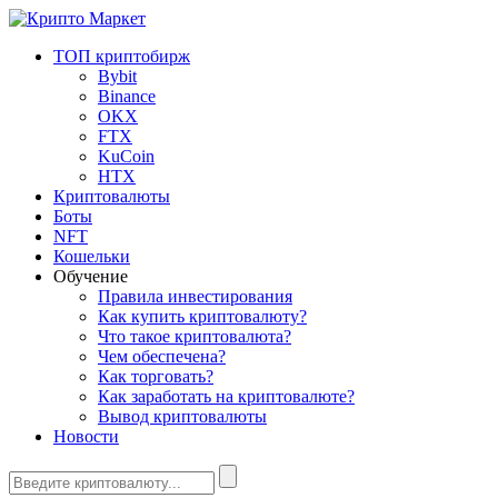
ТОП криптобирж
Bybit
Binance
OKX
FTX
KuCoin
HTX
Криптовалюты
Боты
NFT
Кошельки
Обучение
Правила инвестирования
Как купить криптовалюту?
Что такое криптовалюта?
Чем обеспечена?
Как торговать?
Как заработать на криптовалюте?
Вывод криптовалюты
Новости