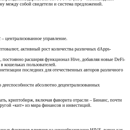
вну между собой свидетели и система предложений.
 – централизованное управление.
птовалют, активный рост количества различных dApps-
 постоянно расширяя функционал Hive, добавляя новые DeFi-
 в кошельках пользователей.
онетизации последних для отечественных авторов различного
о дееспособности абсолютно децентрализованных
зать, криптобирж, включая фаворита отрасли – Бинанс, почти
другой «кит» из мира финансов и инвестиций.
нных факторов влияния на ценообразование HIVE, равно как