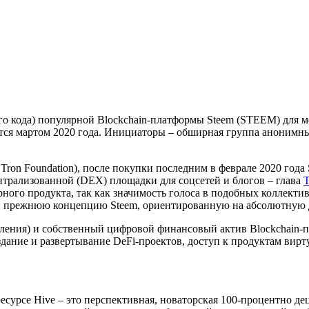
го кода) популярной Blockchain-платформы Steem (STEEM) для м
уется мартом 2020 года. Инициаторы – обширная группа аноним
ron Foundation), после покупки последним в феврале 2020 года
трализованной (DEX) площадки для соцсетей и блогов – глава
рного продукта, так как значимость голоса в подобных коллект
ший прежнюю концепцию Steem, ориентированную на абсолютную
авления) и собственный цифровой финансовый актив Blockchain-п
дание и развертывание DeFi-проектов, доступ к продуктам вир
сурсе Hive – это перспективная, новаторская 100-процентно де