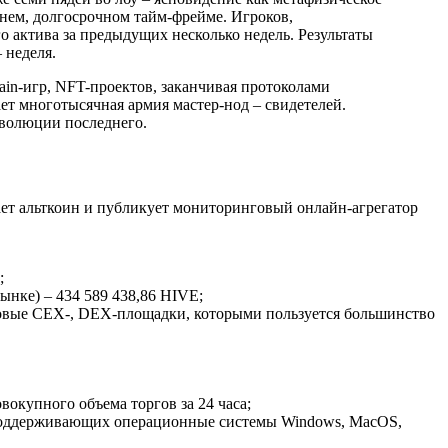
нем, долгосрочном тайм-фрейме. Игроков,
 актива за предыдущих несколько недель. Результаты
 неделя.
in-игр, NFT-проектов, заканчивая протоколами
т многотысячная армия мастер-нод – свидетелей.
эволюции последнего.
вает альткоин и публикует мониторинговый онлайн-агрегатор
;
ынке) – 434 589 438,86 HIVE;
орговые CEX-, DEX-площадки, которыми пользуется большинство
окупного объема торгов за 24 часа;
 поддерживающих операционные системы Windows, MacOS,