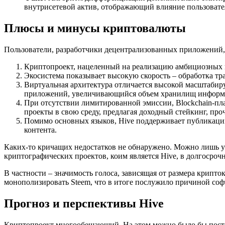
внутрисетевой актив, отображающий влияние пользовател
Плюсы и минусы криптовалюты
Пользователи, разработчики децентрализованных приложений
Криптопроект, нацеленный на реализацию амбициозных 
Экосистема показывает высокую скорость – обработка тра
Виртуальная архитектура отличается высокой масштабиру
приложений, увеличивающийся объем хранилищ информ
При отсутствии лимитированной эмиссии, Blockchain-пл
проекты в свою среду, предлагая доходный стейкинг, про
Помимо основных языков, Hive поддерживает публикации 
контента.
Каких-то кричащих недостатков не обнаружено. Можно лишь у
криптографических проектов, коим является Hive, в долгосроч
В частности – значимость голоса, зависящая от размера крипто
монополизировать Steem, что в итоге послужило причиной соф
Прогноз и перспективы Hive
Криптопроект многообещающий. На этом можно было бы постав