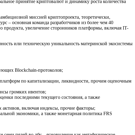
альное принятие криптовалют и динамику роста количества
с амбициозной миссией криптопроекта, теоретически,
рс – основная команда разработчиков из более чем 40
о продукта, увеличение сторонников платформы, включая IT-
рность или техническую уникальность материнской экосистемы
ующих Blockchain-протоколов;
 платформ по капитализации, ликвидности, прочим оценочным
онсы громких ивентов;
ценки последними текущего состояния, а также
активов, включая индексы, прочие факторы;
альной экономики, а также монетарная политика FRS
 семи пядей во лбу – ясновидение как метафизическое