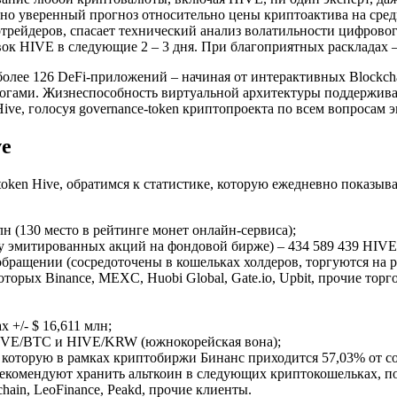
ьно уверенный прогноз относительно цены криптоактива на сред
рейдеров, спасает технический анализ волатильности цифрового
ок HIVE в следующие 2 – 3 дня. При благоприятных раскладах –
лее 126 DeFi-приложений – начиная от интерактивных Blockcha
огами. Жизнеспособность виртуальной архитектуры поддерживае
ve, голосуя governance-token криптопроекта по всем вопросам 
ve
token Hive, обратимся к статистике, которую ежедневно показы
н (130 место в рейтинге монет онлайн-сервиса);
у эмитированных акций на фондовой бирже) – 434 589 439 HIVE
бращении (сосредоточены в кошельках холдеров, торгуются на р
оторых Binance, MEXC, Huobi Global, Gate.io, Upbit, прочие т
 +/- $ 16,611 млн;
VE/BTC и HIVE/KRW (южнокорейская вона);
которую в рамках криптобиржи Бинанс приходится 57,03% от сов
 рекомендуют хранить альткоин в следующих криптокошельках,
ychain, LeoFinance, Peakd, прочие клиенты.