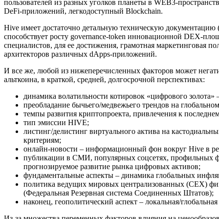
пользователей из разных уголков планеты в WEB3-пространст
DeFi-приложений, легкодоступный Blockchain.
Hive имеет достаточно детальную техническую документацию (w
способствует росту governance-token инновационной DEX-площа
специалистов, для ее достижения, грамотная маркетинговая п
архитекторов различных dApps-приложений.
И все же, любой из нижеперечисленных факторов может негат
альткоина, в краткой, средней, долгосрочной перспективах:
динамика волатильности котировок «цифрового золота» 
преобладание бычьего/медвежьего трендов на глобально
темпы развития криптопроекта, привлечения к последне
тип эмиссии HIVE;
листинг/делистинг виртуального актива на кастодиальн
критериям;
онлайн-новости – информационный фон вокруг Hive в ре
публикации в СМИ, популярных соцсетях, профильных фо
прогнозируемое развитие рынка цифровых активов;
фундаментальные аспекты – динамика глобальных инфля
политика ведущих мировых централизованных (CEX) фина
(Федеральная Резервная система Соединенных Штатов);
наконец, геополитический аспект – локальная/глобальная
Из-за множества переменных факторов влияния на ценообразов