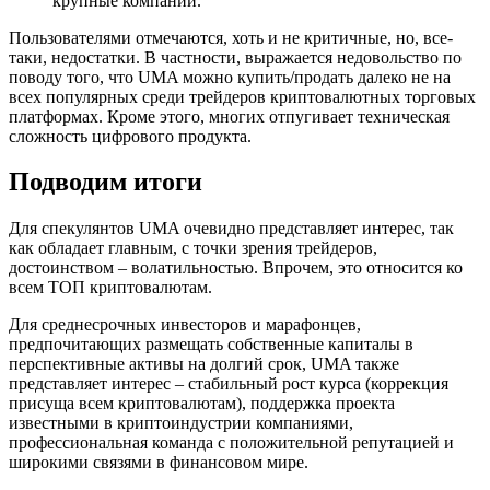
крупные компании.
Пользователями отмечаются, хоть и не критичные, но, все-
таки, недостатки. В частности, выражается недовольство по
поводу того, что UMA можно купить/продать далеко не на
всех популярных среди трейдеров криптовалютных торговых
платформах. Кроме этого, многих отпугивает техническая
сложность цифрового продукта.
Подводим итоги
Для спекулянтов UMA очевидно представляет интерес, так
как обладает главным, с точки зрения трейдеров,
достоинством – волатильностью. Впрочем, это относится ко
всем ТОП криптовалютам.
Для среднесрочных инвесторов и марафонцев,
предпочитающих размещать собственные капиталы в
перспективные активы на долгий срок, UMA также
представляет интерес – стабильный рост курса (коррекция
присуща всем криптовалютам), поддержка проекта
известными в криптоиндустрии компаниями,
профессиональная команда с положительной репутацией и
широкими связями в финансовом мире.