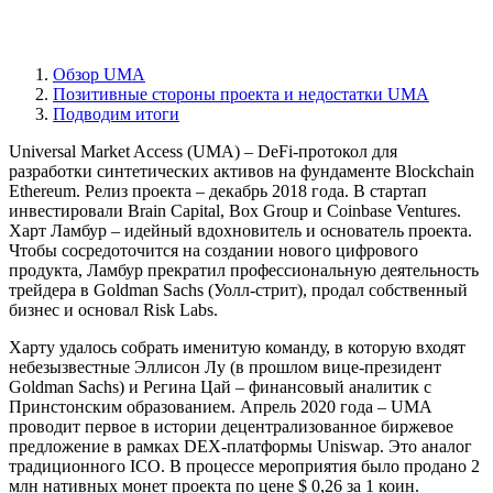
Обзор UMA
Позитивные стороны проекта и недостатки UMA
Подводим итоги
Universal Market Access (UMA) – DeFi-протокол для
разработки синтетических активов на фундаменте Blockchain
Ethereum. Релиз проекта – декабрь 2018 года. В стартап
инвестировали Brain Capital, Box Group и Coinbase Ventures.
Харт Ламбур – идейный вдохновитель и основатель проекта.
Чтобы сосредоточится на создании нового цифрового
продукта, Ламбур прекратил профессиональную деятельность
трейдера в Goldman Sachs (Уолл-стрит), продал собственный
бизнес и основал Risk Labs.
Харту удалось собрать именитую команду, в которую входят
небезызвестные Эллисон Лу (в прошлом вице-президент
Goldman Sachs) и Регина Цай – финансовый аналитик с
Принстонским образованием. Апрель 2020 года – UMA
проводит первое в истории децентрализованное биржевое
предложение в рамках DEX-платформы Uniswap. Это аналог
традиционного ICO. В процессе мероприятия было продано 2
млн нативных монет проекта по цене $ 0,26 за 1 коин.