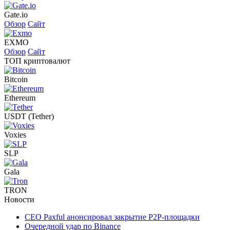
Gate.io
Обзор
Сайт
EXMO
Обзор
Сайт
ТОП криптовалют
Bitcoin
Ethereum
USDT (Tether)
Voxies
SLP
Gala
TRON
Новости
CEO Paxful анонсировал закрытие P2P-площадки
Очередной удар по Binance