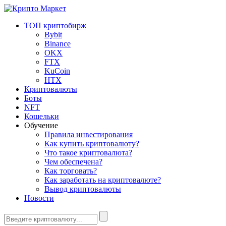
ТОП криптобирж
Bybit
Binance
OKX
FTX
KuCoin
HTX
Криптовалюты
Боты
NFT
Кошельки
Обучение
Правила инвестирования
Как купить криптовалюту?
Что такое криптовалюта?
Чем обеспечена?
Как торговать?
Как заработать на криптовалюте?
Вывод криптовалюты
Новости