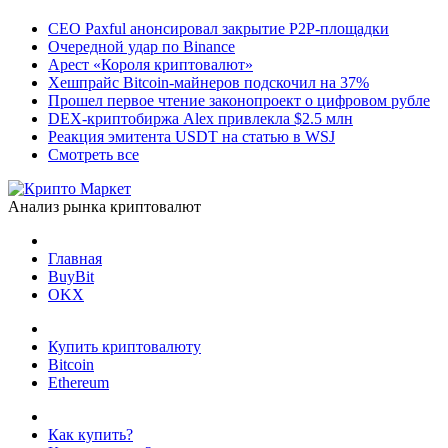
CEO Paxful анонсировал закрытие P2P-площадки
Очередной удар по Binance
Арест «Короля криптовалют»
Хешпрайс Bitcoin-майнеров подскочил на 37%
Прошел первое чтение законопроект о цифровом рубле
DEX-криптобиржа Alex привлекла $2.5 млн
Реакция эмитента USDT на статью в WSJ
Смотреть все
Анализ рынка криптовалют
Главная
BuyBit
OKX
Купить криптовалюту
Bitcoin
Ethereum
Как купить?