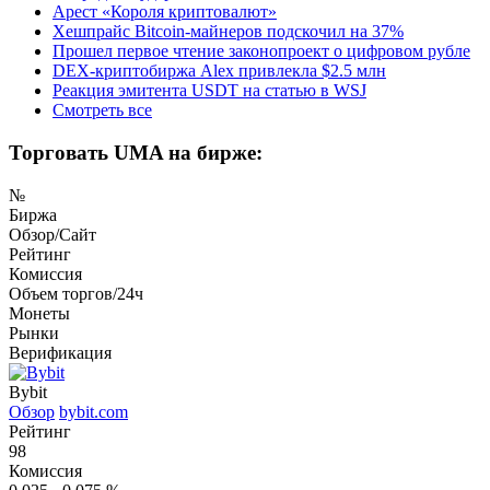
Арест «Короля криптовалют»
Хешпрайс Bitcoin-майнеров подскочил на 37%
Прошел первое чтение законопроект о цифровом рубле
DEX-криптобиржа Alex привлекла $2.5 млн
Реакция эмитента USDT на статью в WSJ
Смотреть все
Торговать UMA на бирже:
№
Биржа
Обзор/Сайт
Рейтинг
Комиссия
Объем торгов/24ч
Монеты
Рынки
Верификация
Bybit
Обзор
bybit.com
Рейтинг
98
Комиссия