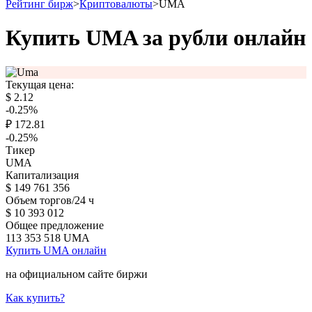
Рейтинг бирж
>
Криптовалюты
>
UMA
Купить UMA за рубли онлайн
Текущая цена:
$
2.12
-0.25
%
₽
172.81
-0.25
%
Тикер
UMA
Капитализация
$
149 761 356
Объем торгов/24 ч
$
10 393 012
Общее предложение
113 353 518
UMA
Купить UMA онлайн
на официальном сайте биржи
Как купить?