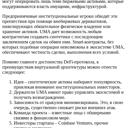
могут оперировать лишь теми биржевыми активами, которые
поддерживаются власть имущими, инфраструктурой.
Предприимчивые институциональные игроки обходят эти
препятствия при помощи внебиржевых деривативов,
нивелирующих обязательное физическое владение или
хранение активов. UMA дает возможность любым
контрагентам создавать синтетики с последующим
заключением сделок на обмен ими. Smart-контракты, без
которых подобные операции невозможны в экосистеме UMA,
обеспечивают честность сделки, выполнения всех условий.
Помимо главного достоинства DeFi-протокола, к
преимуществам виртуальной архитектуры можно отнести
следующее:
Идея – синтетические активы набирают популярность,
привлекая внимание институциональных инвесторов.
Держатели UMA имеют право управлять экосистемой и
получать вознаграждение.
Зависимость от оракулов минимизирована. Это, в свою
очередь, существенно снижает риски внешних атак.
Команда проекта – известные лица с обширными
связями в финансовом мире.
Инвесторы стартапа – Coinbase Ventures, прочие