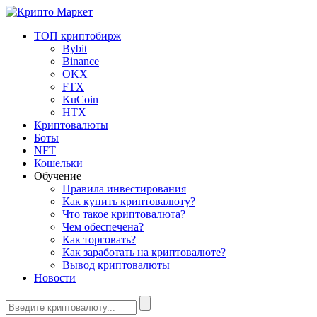
ТОП криптобирж
Bybit
Binance
OKX
FTX
KuCoin
HTX
Криптовалюты
Боты
NFT
Кошельки
Обучение
Правила инвестирования
Как купить криптовалюту?
Что такое криптовалюта?
Чем обеспечена?
Как торговать?
Как заработать на криптовалюте?
Вывод криптовалюты
Новости