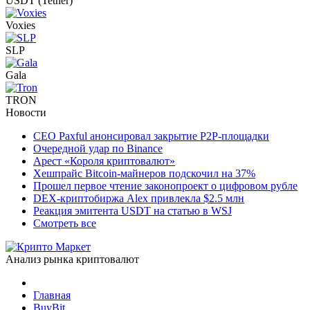
USDT (Tether)
Voxies
SLP
Gala
TRON
Новости
CEO Paxful анонсировал закрытие P2P-площадки
Очередной удар по Binance
Арест «Короля криптовалют»
Хешпрайс Bitcoin-майнеров подскочил на 37%
Прошел первое чтение законопроект о цифровом рубле
DEX-криптобиржа Alex привлекла $2.5 млн
Реакция эмитента USDT на статью в WSJ
Смотреть все
Анализ рынка криптовалют
Главная
BuyBit