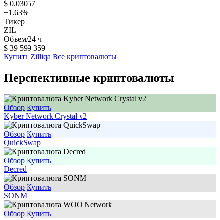
$
0.03057
+1.63
%
Тикер
ZIL
Объем/24 ч
$
39 599 359
Купить Zilliqa
Все криптовалюты
Перспективные криптовалюты
Обзор
Купить
Kyber Network Crystal v2
Обзор
Купить
QuickSwap
Обзор
Купить
Decred
Обзор
Купить
SONM
Обзор
Купить