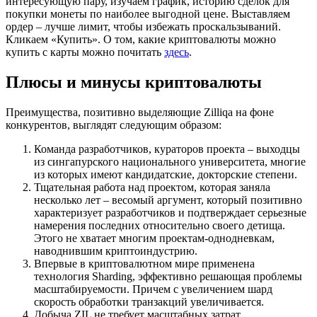
интересующую пару, изучаем график, историю сделок для
покупки монеты по наиболее выгодной цене. Выставляем
ордер – лучше лимит, чтобы избежать проскальзываний.
Кликаем «Купить». О том, какие криптовалюты можно
купить с карты можно почитать
здесь
.
Плюсы и минусы криптовалюты
Преимущества, позитивно выделяющие Zilliqa на фоне
конкурентов, выглядят следующим образом:
Команда разработчиков, кураторов проекта – выходцы
из сингапурского национального университета, многие
из которых имеют кандидатские, докторские степени.
Тщательная работа над проектом, которая заняла
несколько лет – весомый аргумент, который позитивно
характеризует разработчиков и подтверждает серьезные
намерения последних относительно своего детища.
Этого не хватает многим проектам-однодневкам,
наводнившим криптоиндустрию.
Впервые в криптовалютном мире применена
технология Sharding, эффективно решающая проблемы
масштабируемости. Причем с увеличением шард
скорость обработки транзакций увеличивается.
Добыча ZIL не требует масштабных затрат