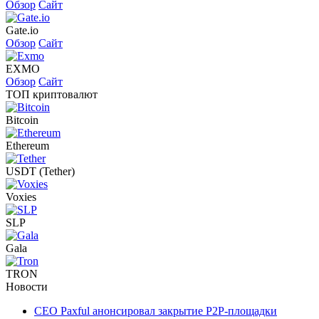
Обзор
Сайт
Gate.io
Обзор
Сайт
EXMO
Обзор
Сайт
ТОП криптовалют
Bitcoin
Ethereum
USDT (Tether)
Voxies
SLP
Gala
TRON
Новости
CEO Paxful анонсировал закрытие P2P-площадки