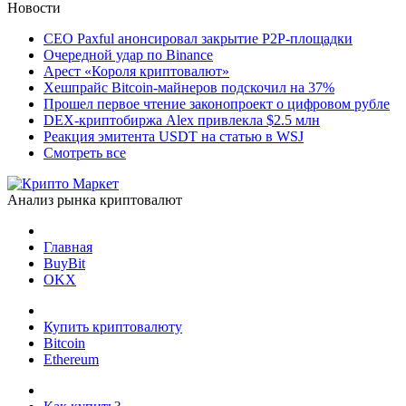
Новости
CEO Paxful анонсировал закрытие P2P-площадки
Очередной удар по Binance
Арест «Короля криптовалют»
Хешпрайс Bitcoin-майнеров подскочил на 37%
Прошел первое чтение законопроект о цифровом рубле
DEX-криптобиржа Alex привлекла $2.5 млн
Реакция эмитента USDT на статью в WSJ
Смотреть все
Анализ рынка криптовалют
Главная
BuyBit
OKX
Купить криптовалюту
Bitcoin
Ethereum