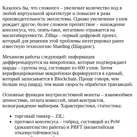
Казалось бы, что сложного – увеличьте количество нод в
любой виртуальной архитектуре и повысьте в разы
производительность экосистемы. Однако увеличение узлов
рождает другое, более сложное препятствие – нахождение
консенсуса, что, опять-таки, негативно отражается на
масштабируемости. Zilliqa – первый цифровой проект,
который для решения этой проблемы интегрировал ранее
известную технологию Sharding (Шардинг).
Механизм работы следующий: информация
дифференцируется на микроблоки, которые подтверждают
шарды – группы нод, состоящие из 600 узлов. Затем
верифицированные микроблоки формируются в единый,
который записывается в Blockchain. Проще говоря, чем
больше нод (шард), тем выше скорость обработки транзакций.
Основные функции внутрисистемной монеты – взаимообмен
ценностями, оплата комиссий, smart-контрактов,
вознаграждение майнерам. Характеристики, статистика:
торговый тиккер – ZIL;
протокол консенсуса – гибрид, состоящий из PoW
(доказательство работы) и PBFT (византийская
отказоустойчивость);