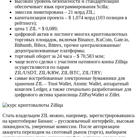
высокий уровень безопасности и стандартизации
обеспечивает язык программирования Scilla;
эмиссия лимитирована – 21 млрд ZIL;
капитализация проекта – $ 1,074 млрд (103 позиция в
рейтинге);
цена 1 ZIL = $ 0,089;
цифровой актив в листинге многих криптовалютных
торговых площадок, включая Binance, KuCoin, Gate.io,
Bithumb, Bibox, Bittrex, прочие централизованные/
децентрализованные платформы;
торговый оборот за 24 часа – $ 70,583 млн;
чаще всего сделки с участием нативного коина Zilliqa
осуществляются по парам
ZIL/USDT, ZIL/KRW, ZIL/BTC, ZIL/TRY;
самые востребованные электронные бумажники для
хранения ZIL – Trust Wallet, Atomic Wallet, аппаратный
кошелек Ledger, а также специально разработанные для
цифрового актива хранилища ZilPayWallet и Zillet.
Стать владельцем ZIL можно, например, зарегистрировавшись
на криптобирже Бинанс – русскоязычный интерфейс, высокая
ликвидность, умеренные комиссии. После авторизации
аккаунта переходим на спотовый рынок (торги), выбираем