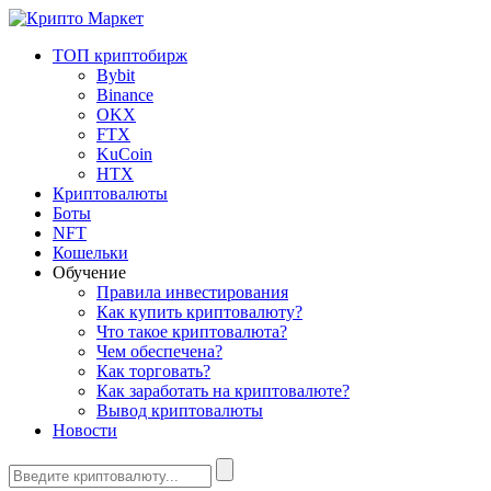
ТОП криптобирж
Bybit
Binance
OKX
FTX
KuCoin
HTX
Криптовалюты
Боты
NFT
Кошельки
Обучение
Правила инвестирования
Как купить криптовалюту?
Что такое криптовалюта?
Чем обеспечена?
Как торговать?
Как заработать на криптовалюте?
Вывод криптовалюты
Новости