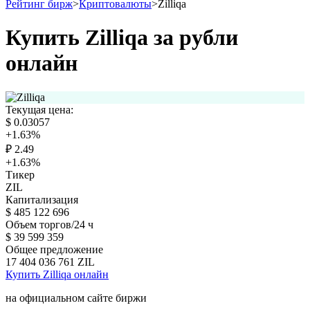
Рейтинг бирж
>
Криптовалюты
>
Zilliqa
Купить Zilliqa за рубли
онлайн
Текущая цена:
$
0.03057
+1.63
%
₽
2.49
+1.63
%
Тикер
ZIL
Капитализация
$
485 122 696
Объем торгов/24 ч
$
39 599 359
Общее предложение
17 404 036 761
ZIL
Купить Zilliqa онлайн
на официальном сайте биржи