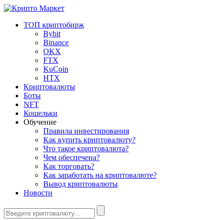
ТОП криптобирж
Bybit
Binance
OKX
FTX
KuCoin
HTX
Криптовалюты
Боты
NFT
Кошельки
Обучение
Правила инвестирования
Как купить криптовалюту?
Что такое криптовалюта?
Чем обеспечена?
Как торговать?
Как заработать на криптовалюте?
Вывод криптовалюты
Новости