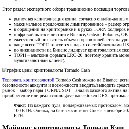
Этот раздел экспертного обзора традиционно посвящен торгов
рыночная капитализация коина, согласно онлайн-данным 
максимальное предложение лимитированное – размер ог
в обращении на крипторынке и в руках TORN-холдеров н
цифровой актив в листинге Binance, Gate.io, Poloniex, 
ежесуточный показатель объема торгов колеблется на уров
чаще всего ТОРН торгуется в парах со стейблкоинами
US
по ликвидности на Бинанс лидирует криптовалютная связ
ТОРН – альткоин формата ERC-20, поэтому хранить моне
мультивалютный клиент).
Торговать криптовалютой
Tornado Cash можно на Binance: рег
безопасности аккаунта и возможности вводить/выводить средс
рынок – выбор пары TORN/USDT – анализ базового актива на п
приобретение или реализацию governance-token DEX-протокол
Факт!
Из каждого пула, поддерживаемых протоколом, мож
100 ETH. Однако, на базе экосистемы Gnosis в декабре 
ETH.
Майнинг криптовалюты Торнадо Кэш