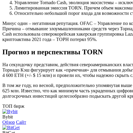
Управление Tornado Cash, эволюция экосистемы – исклю
Лимитированная эмиссия TORN. Причем объем максималь
Относительно небольшой порог входа для возможности ст
Минус один – негативная репутация. OFAC – Управление по к
Причина – отмывание злоумышленниками средств через Торнад
Cash использовала северокорейская хакерская группировка Laz
криптоактива 2021 года – ТОРН потерял 95%.
Прогноз и перспективы TORN
На секундочку представим, действия североамериканских власте
Торнадо Кэш фигурирует как «прачечная» для отмывания добы
4 600 ETH (+/- $ 15 млн) и провели их, чтобы надежно скрыть с
В том же году, но весной, предположительно упомянутая выше 
625 млн. Известно, что как минимум часть украденных цифров
долгосрочных инвестиций целесообразно подыскать другой кр
ТОП бирж
Bybit
Обзор
Сайт
BitGet