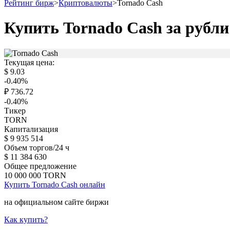
Рейтинг бирж
>
Криптовалюты
>
Tornado Cash
Купить Tornado Cash за рубли
Текущая цена:
$
9.03
-0.40
%
₽
736.72
-0.40
%
Тикер
TORN
Капитализация
$
9 935 514
Объем торгов/24 ч
$
11 384 630
Общее предложение
10 000 000
TORN
Купить Tornado Cash онлайн
на официальном сайте биржи
Как купить?