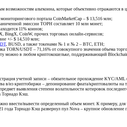
ым возможностям альткоина, которые объективно отражаются в ц
мониторингового портала CoinMarketCap – $ 13,516 млн;
раниченной эмиссии ТОРН составляет 10 млн монет;
аходится 11% коинов;
OKX, BingX, CoinW, прочих торговых онлайн-сервисов;
не +/- $ 14,510 млн;
DT
, BUSD, а также токенами № 1 и № 2 – BTC, ETH;
ка TORN/USDT – 71,16% от совокупного значения объема торгов
ту можно в любом криптокошельке, поддерживающий Blockchain
истрация учетной записи – обязательное прохождение KYC/AML
тва в/из криптобиржи – депонирование фиата/криптовалюты на т
редмет выявления степени волатильности котировок последнего
а Торнадо Кэш.
но ввести/вывести определенный объем монет. К примеру, для т
2021 года Торнадо Кэш развернул пул Nova – крупное обновлени