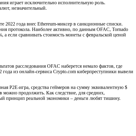
ания играет исключительно исполнительную роль.
лют, незначительный.
 2022 года внес Ethereum-миксер в санкционные списки.
ния протокола. Наиболее активно, по данным OFAC, Tornado
%, а если сравнивать стоимость монеты с февральской ценой
ультатов расследования OFAC наберется немало фактов, где
 года из онлайн-сервиса Crypto.com киберпреступники вывели
ярная P2E-игра, средства геймеров на сумму эквивалентную $
 можно продолжить. Как следствие, для средних,
ый принцип реальной экономики – деньги любят тишину.