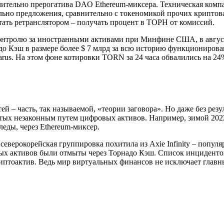
чительно прерогатива DAO Ethereum-миксера. Техническая комп
но предложения, сравнительно с токеномикой прочих криптова
ать ретранслятором – получать процент в ТОРН от комиссий.
онтролю за иностранными активами при Минфине США, в августе
о Кэш в размере более $ 7 млрд за всю историю функционирова
arus. На этом фоне котировки TORN за 24 часа обвалились на 24
й – часть, так называемой, «теории заговора». Но даже без рез
тых незаконным путем цифровых активов. Например, зимой 2022
леды, через Ethereum-миксер.
северокорейская группировка похитила из Axie Infinity – попул
ых активов были отмыты через Торнадо Кэш. Список инцидентов
иптоактив. Ведь мир виртуальных финансов не исключает главн