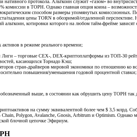
и нативного протокола. Альткоин служит «газом» во внутрисис
,3% комиссии в ТОРН. Однако главная опция коина – возможнос
емократическим способом размеры упомянутых комиссионных. По
оста/падения цены TORN в обозримой/отдаленной перспективе. 
ий альткоин, котировки которого на любом тайм-фрейме зависят 
 активов в режиме реального времени;
й Лиги – торговые CEX-, DEX-криптоплатформы из ТОП-30 рейти
востей, касающихся Торнадо Кэш;
яторов стран-драйверов мировой экономики по отношению ко вс
носительно повышения/уменьшения годовой процентной ставки;
т, обозначенный выше, в состоянии как обрушить цену ТОРН так
криптоактивов на сумму эквивалентной более чем $ 3,5 млрд. Со
ain, Polygon, Avalanche, Gnosis, Arbitrum и Optimism. Однако
инской блочной цепочке Эфириум.
ОРН