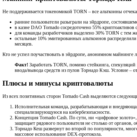
Не поддерживается токеномикой TORN – все альткоины отчека
ранние пользователи разыграли на эйрдропе, состоявшем
в казне DAO Tornado сосредоточено 55% криптоактивов 
для команды разработчиков выделено 30% TORN с тем же 
остальные 10% эмитированных альткоинов распределили 
месяцев.
Кто не успел поучаствовать в эйрдропе, анонимном майнинге л
Факт!
Заработать TORN, помимо стейкинга, спекуляций 
ввода/вывода средств из пулов Торнадо Кэш. Условие – 
Плюсы и минусы криптовалюты
Из всех позитивных сторон Tornado Cash выделяются следующи
Исполнительная команда, разрабатывающая и внедряющая
специализирующуюся на кибербезопасности.
Концепция Tornado Cash. По сути, ни «цифровое золото»
защищает рядового пользователя не столько от органов,
Торнадо Кеш развернут во второй по популярности, мног
массовое использование DEX-протокола.