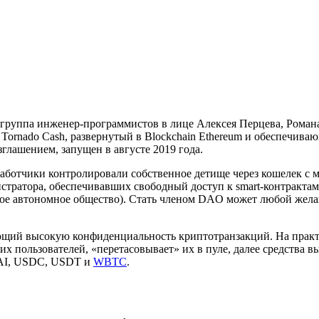
группа инженер-программистов в лице Алексея Перцева, Романа
. Tornado Cash, развернутый в Blockchain Ethereum и обеспечи
глашением, запущен в августе 2019 года.
разработчики контролировали собственное детище через кошелек с
тратора, обеспечивавших свободный доступ к smart-контрактам 
е автономное общество). Стать членом DAO может любой желающ
щий высокую конфиденциальность криптотранзакций. На практик
их пользователей, «перетасовывает» их в пуле, далее средства 
DAI, USDC, USDT и
WBTC
.