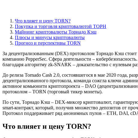
Что влияет н цену TORN?
Покупка и торговля криптовалютой ТОРН
Майнинг криптовалюты Торнадо Кэш
Плюсы и минусы криптовалюты
Прогноз и перспективы TORN
За децентрализованным (DEX) протоколом Торнадо Кэш стоит 
компанию PepperSec. Сфера деятельности – кибербезопасность
благодаря алгоритму zk-SNARK – доказательство с нулевым раз
До релиза Tornado Cash 2.0, состоявшегося в мае 2020 года, 
децентрализованного протокола, команда сожгла ключи админис
активное комьюнити криптопроекта – DAO (децентрализованно
протоколом – TORN (торговый тикер монеты).
По сути, Торнадо Кэш – DEX-миксер криптовалют, гарантирую
smart-контракт, который, получив множество депозитов от проч
Протокол поддерживает ряд анонимных пулов – ETH, DAI, c
Что влияет н цену TORN?