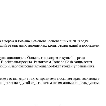
 Сторма и Романа Семенова, основавших в 2018 году
вающий реализацию анонимных криптотранзакций в последнем,
 мультиподписью. Однако, с выходом текущей версии
Blockchain-проекта. Развитием Tornado Cash занимается
ий, заблокировав governance-token (токен управления)
е это выглядит так: отправитель посылает криптоактивы в
выводятся на другой адрес, ничем несвязанный с предыдущим.