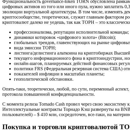
Функциональность governance-token TORN обусловлена рамкам
цифровых активов из того или иного пула, нужно заплатить 0
эволюции виртуальной архитектуры. В том числе, изменять д
криптосообществе, теоретически, служит главным фактором р
криптовалют далеко не уедешь, так как ТОРН – это классическ
профессионализма, репутации исполнительной команды;
динамики котировок «цифрового золота» (Bitcoin);
глобальных трендов, главенствующих на рынке цифровых
вида эмиссии ТОРН;
листинга/делистинга альткоина на криптобиржах Высше
текущего информационного фона в криптоиндустрии, но
онлайн-шагов, планируемых действий финансовых регул
политики FRS (Федеральная резервная система США) от
показателей инфляции в масштабах планеты;
геополитической обстановки.
Опять-таки, теоретически, любой, по сути, переменный аспек
протокола повышенной конфиденциальности.
С момента релиза Tornado Cash провел через свою экосистему 
Интеллектуальные контракты Торнадо Кэш развернуты на BNB Ch
пользователей) – $ 410 млн, сосредоточен, все-таки, на матер
Покупка и торговля криптовалютой Т