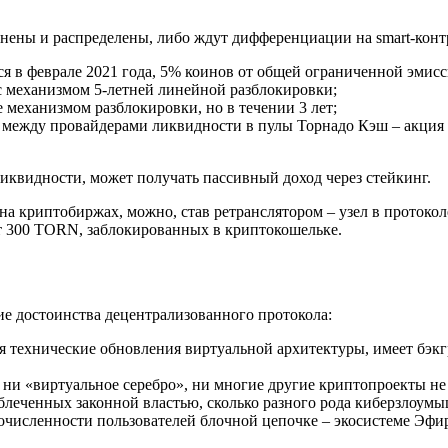
нены и распределены, либо ждут дифференциации на smart-конт
ся в феврале 2021 года, 5% коинов от общей ограниченной эмисс
с механизмом 5-летней линейной разблокировки;
механизмом разблокировки, но в течении 3 лет;
между провайдерами ликвидности в пулы Торнадо Кэш – акция ст
иквидности, может получать пассивный доход через стейкинг.
на криптобиржах, можно, став ретранслятором – узел в протоко
от 300 TORN, заблокированных в криптокошельке.
е достоинства децентрализованного протокола:
 технические обновления виртуальной архитектуры, имеет бэкг
, ни «виртуальное серебро», ни многие другие криптопроекты н
 облеченных законной властью, сколько разного рода киберзлоум
очисленности пользователей блочной цепочке – экосистеме Эфир