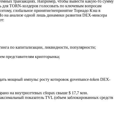
темных транзакциях. Например, чтобы вывести какую-то сумму
ть для TORN-холдеров голосовать по ключевым вопросам
этому, глобальное принятие/непринятие Торнадо Кэш в
Но на анализе одной лишь динамики развития DEX-миксера
от:
нга по капитализации, ликвидности, популярности;
ем представителям крипторынка;
 дать мощный импульс росту котировок governance-token DEX-
брано на внутрисетевых сборах свыше $ 17,7 млн.
 максимальный показатель TVL (объем заблокированных средств