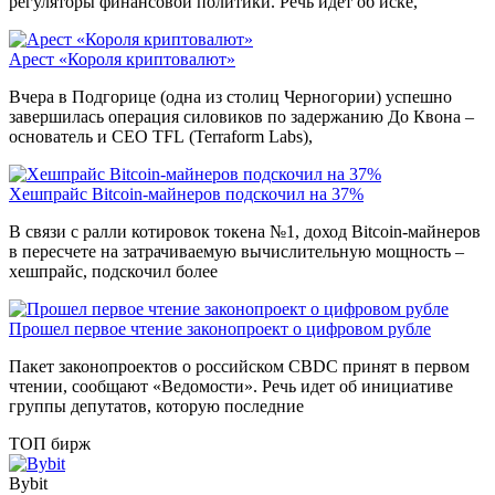
регуляторы финансовой политики. Речь идет об иске,
Арест «Короля криптовалют»
Вчера в Подгорице (одна из столиц Черногории) успешно
завершилась операция силовиков по задержанию До Квона –
основатель и CEO TFL (Terraform Labs),
Хешпрайс Bitcoin-майнеров подскочил на 37%
В связи с ралли котировок токена №1, доход Bitcoin-майнеров
в пересчете на затрачиваемую вычислительную мощность –
хешпрайс, подскочил более
Прошел первое чтение законопроект о цифровом рубле
Пакет законопроектов о российском CBDC принят в первом
чтении, сообщают «Ведомости». Речь идет об инициативе
группы депутатов, которую последние
ТОП бирж
Bybit