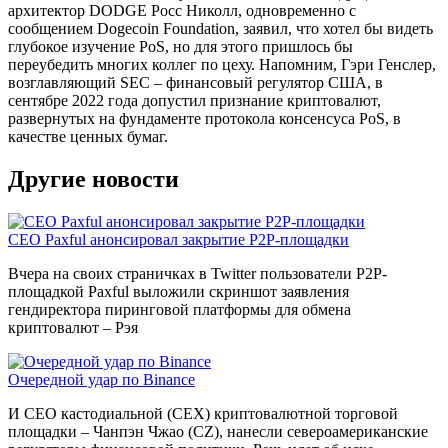
архитектор DODGE Росс Николл, одновременно с
сообщением Dogecoin Foundation, заявил, что хотел бы видеть
глубокое изучение PoS, но для этого пришлось бы
переубедить многих коллег по цеху. Напомним, Гэри Генслер,
возглавляющий SEC – финансовый регулятор США, в
сентябре 2022 года допустил признание криптовалют,
развернутых на фундаменте протокола консенсуса PoS, в
качестве ценных бумаг.
Другие новости
CEO Paxful анонсировал закрытие P2P-площадки
Вчера на своих страничках в Twitter пользователи P2P-
площадкой Paxful выложили скриншот заявления
гендиректора пиринговой платформы для обмена
криптовалют – Рэя
Очередной удар по Binance
И CEO кастодиальной (CEX) криптовалютной торговой
площадки – Чанпэн Чжао (CZ), нанесли североамериканские