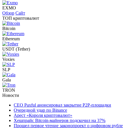
EXMO
Обзор
Сайт
ТОП криптовалют
Bitcoin
Ethereum
USDT (Tether)
Voxies
SLP
Gala
TRON
Новости
CEO Paxful анонсировал закрытие P2P-площадки
Очередной удар по Binance
Арест «Короля криптовалют»
Хешпрайс Bitcoin-майнеров подскочил на 37%
Прошел первое чтение законопроект о цифровом рубле