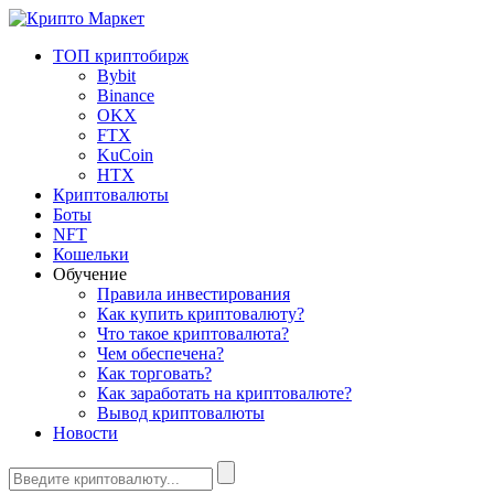
ТОП криптобирж
Bybit
Binance
OKX
FTX
KuCoin
HTX
Криптовалюты
Боты
NFT
Кошельки
Обучение
Правила инвестирования
Как купить криптовалюту?
Что такое криптовалюта?
Чем обеспечена?
Как торговать?
Как заработать на криптовалюте?
Вывод криптовалюты
Новости