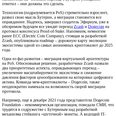
ответил – они должны это сделать.
Технология (подразумевается PoS) стремительно взрослеет,
развил свою мысль Бутерин, а миграция становится все
оправданнее. Надеюсь, завершил создатель Эфириум, уже в
обозримом будущем все увидят переход
Zcash
и
Dogecoin
на
протокол консенсуса Proof-of-Stake. Напомним, немногим
ранее ЕСС (Electric Coin Company), стоящая за разработкой
Zcash, опубликовала roadmap – дорожную карту эволюции
экосистемы одной из самых анонимных криптовалют до 2025
года.
Одна из фаз развития – миграция виртуальной архитектуры
на PoS. Обосновывая решение, разработчики Zcash назвали
два приоритетных аспекта, оправдывающих переход –
увеличение масштабируемости экосистемы и снижение
давления факторов ценообразования на котировки цифрового
актива. Команда мем-криптовалюты – Dogecoin, также
неоднократно намекала на возможность скорой миграции
протокола.
Например, еще в декабре 2021 года представители Dogecoin
Foundation – некоммерческая организация, поведали СМИ, что
трудятся в содружестве с Бутериным над разработкой
механизма стейкинга «шуточной» монеты. А ведущий IT-