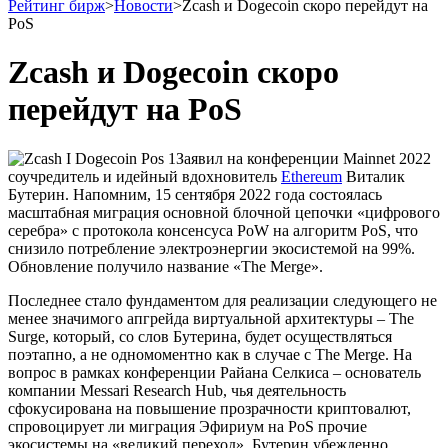
Рейтинг бирж
>
Новости
>
Zcash и Dogecoin скоро перейдут на
PoS
Zcash и Dogecoin скоро
перейдут на PoS
Заявил на конференции Mainnet 2022
соучредитель и идейный вдохновитель
Ethereum
Виталик
Бутерин. Напомним, 15 сентября 2022 года состоялась
масштабная миграция основной блочной цепочки «цифрового
серебра» с протокола консенсуса PoW на алгоритм PoS, что
снизило потребление электроэнергии экосистемой на 99%.
Обновление получило название «The Merge».
Последнее стало фундаментом для реализации следующего не
менее значимого апгрейда виртуальной архитектуры – The
Surge, который, со слов Бутерина, будет осуществляться
поэтапно, а не одномоментно как в случае с The Merge. На
вопрос в рамках конференции Райана Селкиса – основатель
компании Messari Research Hub, чья деятельность
сфокусирована на повышение прозрачности криптовалют,
спровоцирует ли миграция Эфириум на PoS прочие
экосистемы на «великий переход», Бутерин убежденно