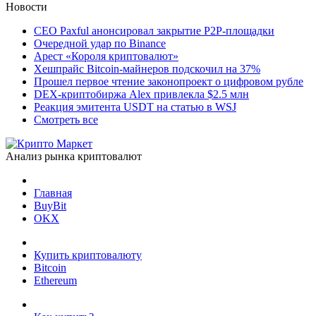
Новости
CEO Paxful анонсировал закрытие P2P-площадки
Очередной удар по Binance
Арест «Короля криптовалют»
Хешпрайс Bitcoin-майнеров подскочил на 37%
Прошел первое чтение законопроект о цифровом рубле
DEX-криптобиржа Alex привлекла $2.5 млн
Реакция эмитента USDT на статью в WSJ
Смотреть все
Анализ рынка криптовалют
Главная
BuyBit
OKX
Купить криптовалюту
Bitcoin
Ethereum