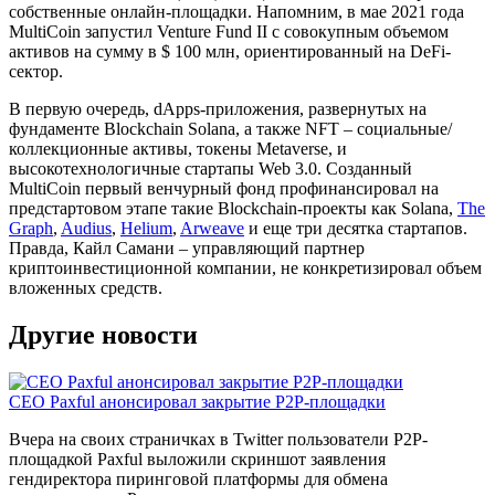
собственные онлайн-площадки. Напомним, в мае 2021 года
MultiCoin запустил Venture Fund II с совокупным объемом
активов на сумму в $ 100 млн, ориентированный на DeFi-
сектор.
В первую очередь, dApps-приложения, развернутых на
фундаменте Blockchain Solana, а также NFT – социальные/
коллекционные активы, токены Metaverse, и
высокотехнологичные стартапы Web 3.0. Созданный
MultiCoin первый венчурный фонд профинансировал на
предстартовом этапе такие Blockchain-проекты как Solana,
The
Graph
,
Audius
,
Helium
,
Arweave
и еще три десятка стартапов.
Правда, Кайл Самани – управляющий партнер
криптоинвестиционной компании, не конкретизировал объем
вложенных средств.
Другие новости
CEO Paxful анонсировал закрытие P2P-площадки
Вчера на своих страничках в Twitter пользователи P2P-
площадкой Paxful выложили скриншот заявления
гендиректора пиринговой платформы для обмена