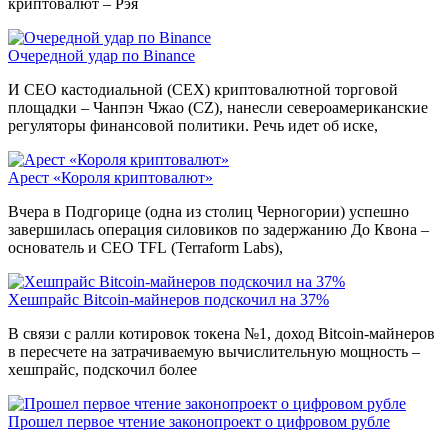
криптовалют – Рэя
Очередной удар по Binance
И CEO кастодиальной (CEX) криптовалютной торговой
площадки – Чанпэн Чжао (CZ), нанесли североамериканские
регуляторы финансовой политики. Речь идет об иске,
Арест «Короля криптовалют»
Вчера в Подгорице (одна из столиц Черногории) успешно
завершилась операция силовиков по задержанию До Квона –
основатель и CEO TFL (Terraform Labs),
Хешпрайс Bitcoin-майнеров подскочил на 37%
В связи с ралли котировок токена №1, доход Bitcoin-майнеров
в пересчете на затрачиваемую вычислительную мощность –
хешпрайс, подскочил более
Прошел первое чтение законопроект о цифровом рубле