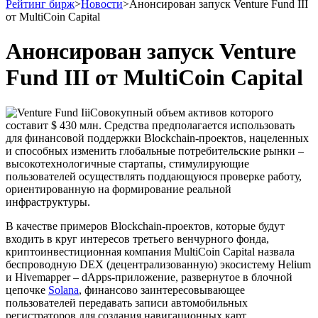
Рейтинг бирж
>
Новости
>
Анонсирован запуск Venture Fund III
от MultiCoin Capital
Анонсирован запуск Venture
Fund III от MultiCoin Capital
Совокупный объем активов которого
составит $ 430 млн. Средства предполагается использовать
для финансовой поддержки Blockchain-проектов, нацеленных
и способных изменить глобальные потребительские рынки –
высокотехнологичные стартапы, стимулирующие
пользователей осуществлять поддающуюся проверке работу,
ориентированную на формирование реальной
инфраструктуры.
В качестве примеров Blockchain-проектов, которые будут
входить в круг интересов третьего венчурного фонда,
криптоинвестиционная компания MultiCoin Capital назвала
беспроводную DEX (децентрализованную) экосистему Helium
и Hivemapper – dApps-приложение, развернутое в блочной
цепочке
Solana
, финансово заинтересовывающее
пользователей передавать записи автомобильных
регистраторов для создания навигационных карт.