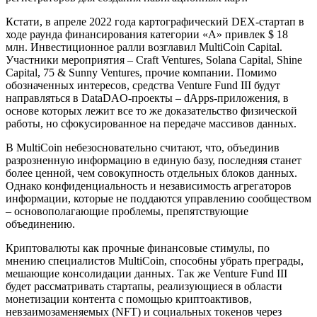
Кстати, в апреле 2022 года картографический DEX-стартап в
ходе раунда финансирования категории «A» привлек $ 18
млн. Инвестиционное ралли возглавил MultiCoin Capital.
Участники мероприятия – Craft Ventures, Solana Capital, Shine
Capital, 75 & Sunny Ventures, прочие компании. Помимо
обозначенных интересов, средства Venture Fund III будут
направляться в DataDAO-проекты – dApps-приложения, в
основе которых лежит все то же доказательство физической
работы, но сфокусированное на передаче массивов данных.
В MultiCoin небезосновательно считают, что, объединив
разрозненную информацию в единую базу, последняя станет
более ценной, чем совокупность отдельных блоков данных.
Однако конфиденциальность и независимость агрегаторов
информации, которые не поддаются управлению сообществом
– основополагающие проблемы, препятствующие
объединению.
Криптовалюты как прочные финансовые стимулы, по
мнению специалистов MultiCoin, способны убрать преграды,
мешающие консолидации данных. Так же Venture Fund III
будет рассматривать стартапы, реализующиеся в области
монетизации контента с помощью криптоактивов,
невзаимозаменяемых (NFT) и социальных токенов через