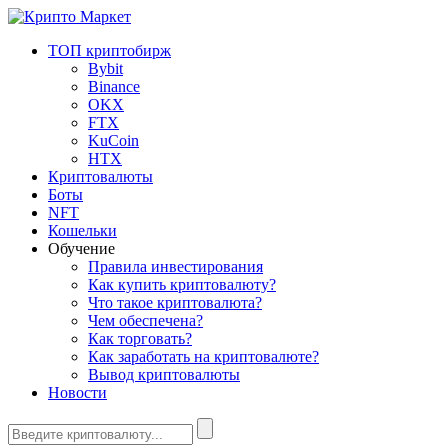
ТОП криптобирж
Bybit
Binance
OKX
FTX
KuCoin
HTX
Криптовалюты
Боты
NFT
Кошельки
Обучение
Правила инвестирования
Как купить криптовалюту?
Что такое криптовалюта?
Чем обеспечена?
Как торговать?
Как заработать на криптовалюте?
Вывод криптовалюты
Новости