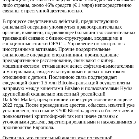
либо страны, около 46% средств (€ 1 млрд) непосредственно
связаны с преступной деятельностью.
В процессе следственных действий, предшествующих
финальной операции упомянутых правоохранительных
органов, выявлено, подавляющее большинство сомнительных
транзакций связано с бизнес-структурами, входящими в
санкционные списки OFAC – Управление по контролю за
иностранными активами. Прочие подозрительные
финансовые операции оперативники, производившие
предварительное расследование, связывают с кибер-
мошенничеством, отмыванием денег, софтами-вымогателями
и материалами, свидетельствующими в делах о жестоком
отношении с детьми. Последнюю связь подтверждает
следующий факт: 1,5 млн Bitcoin-транзакций осуществлены
напрямую между клиентами Bitzlato и пользователями Hydra –
крупнейший скандально известный российский
DarkNet Market, прекративший свое существование в апреле
2022 года. После проведенных арестов, обысков, изъятий уже
установлено, что свыше 3 500 Bitcoin-адресов и более тысячи
пользователей криптобиржей так или иначе связаны с
уголовными делами, зарегистрированными и находящимися в
производстве Европола.
Очевидно, что тщательный анализ уже полученной