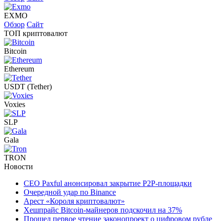
EXMO
Обзор
Сайт
ТОП криптовалют
Bitcoin
Ethereum
USDT (Tether)
Voxies
SLP
Gala
TRON
Новости
CEO Paxful анонсировал закрытие P2P-площадки
Очередной удар по Binance
Арест «Короля криптовалют»
Хешпрайс Bitcoin-майнеров подскочил на 37%
Прошел первое чтение законопроект о цифровом рубле