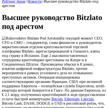
Рейтинг бирж
>
Новости
>
Высшее руководство Bitzlato под
арестом
Высшее руководство Bitzlato
под арестом
На текущий момент CEO,
CFO и CMO – гендиректор, глава финансов и руководитель
маркетинговым отделом криптовалютной торговой
платформы Bitzlato, зарегистрированной в Гонконге, взяты
под стражу в Испании. Еще 2 высокопоставленных
сотрудника криптобиржи арестованы на Кипре и в
Соединенных Штатах. Произведены обыски в 8 домах,
изъятия цифровой инфраструктуры Bitzlato, прочие
мероприятия в рамках уголовного дела по отмыванию
преступных активов. Операция инициирована
соответствующими органами Франции, США при активной
поддержки Европола – полицейская служба Евросоюза, штаб-
квартира которой базируется в Гааге. По данным Европола, из
€ 2,1 млрд, полученных криптобиржей в ходе предоставления
услуги быстрой конвертации
Bitcoin
,
Ethereum
,
Litecoin
,
Bitcoin Cash, DASH, DODGE и USD в российский рубль, что,
в принципе, не является нарушением законодательства какой-