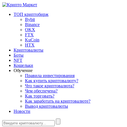
ТОП криптобирж
Bybit
Binance
OKX
FTX
KuCoin
HTX
Криптовалюты
Боты
NFT
Кошельки
Обучение
Правила инвестирования
Как купить криптовалюту?
Что такое криптовалюта?
Чем обеспечена?
Как торговать?
Как заработать на криптовалюте?
Вывод криптовалюты
Новости