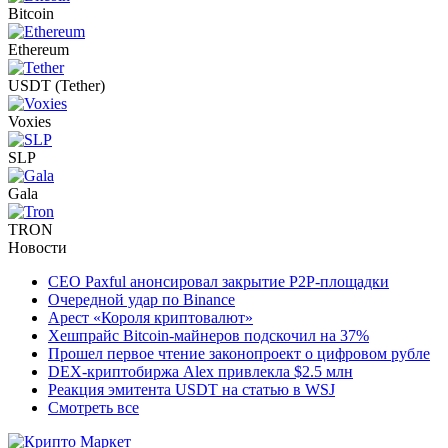
Bitcoin
Ethereum
USDT (Tether)
Voxies
SLP
Gala
TRON
Новости
CEO Paxful анонсировал закрытие P2P-площадки
Очередной удар по Binance
Арест «Короля криптовалют»
Хешпрайс Bitcoin-майнеров подскочил на 37%
Прошел первое чтение законопроект о цифровом рубле
DEX-криптобиржа Alex привлекла $2.5 млн
Реакция эмитента USDT на статью в WSJ
Смотреть все