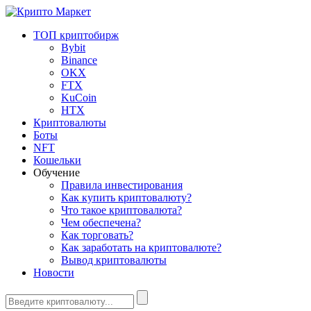
ТОП криптобирж
Bybit
Binance
OKX
FTX
KuCoin
HTX
Криптовалюты
Боты
NFT
Кошельки
Обучение
Правила инвестирования
Как купить криптовалюту?
Что такое криптовалюта?
Чем обеспечена?
Как торговать?
Как заработать на криптовалюте?
Вывод криптовалюты
Новости