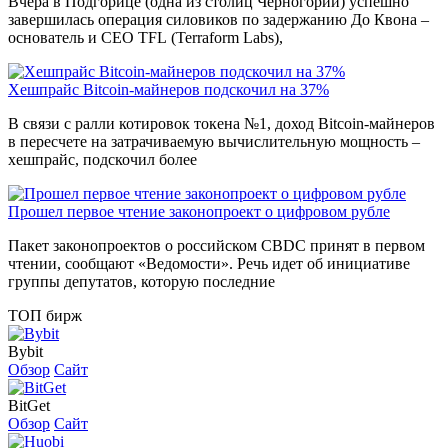
Вчера в Подгорице (одна из столиц Черногории) успешно
завершилась операция силовиков по задержанию До Квона –
основатель и CEO TFL (Terraform Labs),
Хешпрайс Bitcoin-майнеров подскочил на 37%
В связи с ралли котировок токена №1, доход Bitcoin-майнеров
в пересчете на затрачиваемую вычислительную мощность –
хешпрайс, подскочил более
Прошел первое чтение законопроект о цифровом рубле
Пакет законопроектов о российском CBDC принят в первом
чтении, сообщают «Ведомости». Речь идет об инициативе
группы депутатов, которую последние
ТОП бирж
Bybit
Обзор
Сайт
BitGet
Обзор
Сайт