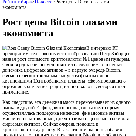
Рейтинг бирж
>
Новости
>
Рост цены Bitcoin глазами
экономиста
Рост цены Bitcoin глазами
экономиста
В интервью RT
предприниматель, экономист по образованию Петр Заборцев
назвал рост стоимости криптовалюты №1 ценовым пузырем.
Свой вердикт бизнесмен пояснил следующим: хаотичная
динамика цифровых активов – в первую очередь Bitcoin,
связана с бесконтрольным выпуском фиатных денег
крупнейшими Центробанками планеты, сформировавшего
огромное количество традиционной валюты, которая ищет
применение.
Как следствие, эта денежная масса перекочевывает из одного
рынка в другой. С фондового рынка, где какое-то время
осуществлялась поддержка индексов, финансовые активы
мигрируют на товарный, где устраивают ценовые ралли для
сырьевых активов. Сейчас очередь подошла к
криптовалютному рынку. В заключении эксперт добавил:
несмотря на ограничение интеграции Bitcoin в глобальную