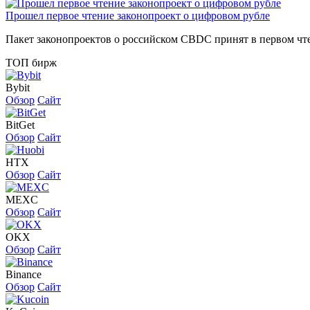
Прошел первое чтение законопроект о цифровом рубле
Пакет законопроектов о российском CBDC принят в первом чт
ТОП бирж
Bybit
Обзор
Сайт
BitGet
Обзор
Сайт
HTX
Обзор
Сайт
MEXC
Обзор
Сайт
OKX
Обзор
Сайт
Binance
Обзор
Сайт