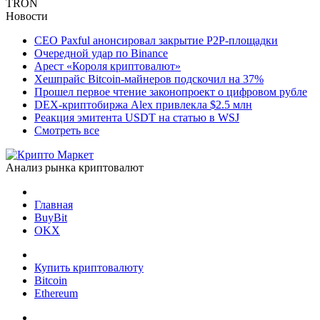
TRON
Новости
CEO Paxful анонсировал закрытие P2P-площадки
Очередной удар по Binance
Арест «Короля криптовалют»
Хешпрайс Bitcoin-майнеров подскочил на 37%
Прошел первое чтение законопроект о цифровом рубле
DEX-криптобиржа Alex привлекла $2.5 млн
Реакция эмитента USDT на статью в WSJ
Смотреть все
Анализ рынка криптовалют
Главная
BuyBit
OKX
Купить криптовалюту
Bitcoin
Ethereum