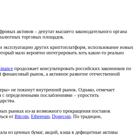
фровых активов – депутат высшего законодательного органа
овалютных торговых площадок.
ли эксплуатацию других криптоплатформ, использование новых
торый мало вероятно интегрировать хоть какие-то реально
inance
продолжает консультировать российских законников по
й финансовый рынок, а активное развитие отечественной
еры» не покинут внутренний рынок. Однако, отмечает
и с определенными послаблениями – упростить
арства.
рных рынках из-за возможного прекращения поставок
ться от
Bitcoin
,
Ethereum
,
Dogecoin
. По традиции,
тала из ценных бумаг, акций, кэша в дефицитные активы