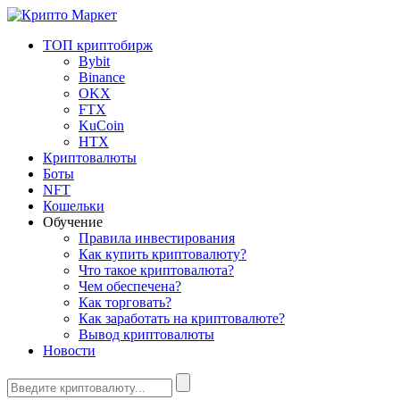
ТОП криптобирж
Bybit
Binance
OKX
FTX
KuCoin
HTX
Криптовалюты
Боты
NFT
Кошельки
Обучение
Правила инвестирования
Как купить криптовалюту?
Что такое криптовалюта?
Чем обеспечена?
Как торговать?
Как заработать на криптовалюте?
Вывод криптовалюты
Новости