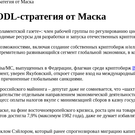
атегия от Маска
ODL-стратегия от Маска
ламентской газете»: член рабочей группы по регулированию ци
одимые ресурсы для разработки и запуска отечественных крипт
 возможностями, включая создание собственных криптобирж и/и
тремительно развивающийся сегмент глобальной экономики, в ко
 Visa/MC, выпущенных в Федерации, флагман среди криптобирж
B
ент, уверен Якубовский, откроет стране вход на международны
, причиненные глобальными санкциями.
ссийского майнинга – депутат даже не сомневается, что «шахт
дательстве отдельным направлением экономической деятельност
есс оплаты налогов вкупе с минимизацией сборов в казну госуд
ске, на фоне восточноевропейского кризиса, роста цен на това
в достигла 7,9% (максимум 1982 года), даже не думает избавля
Майклом Сэйлором, который ранее спрогнозировал миграцию капи