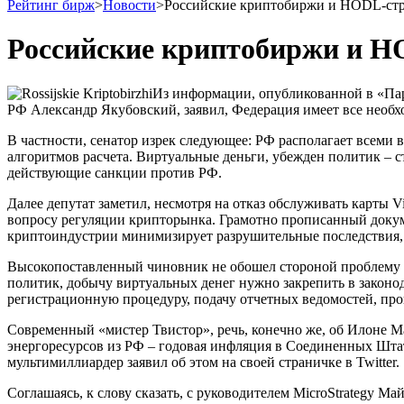
Рейтинг бирж
>
Новости
>
Российские криптобиржи и HODL-стр
Российские криптобиржи и H
Из информации, опубликованной в «Пар
РФ Александр Якубовский, заявил, Федерация имеет все необх
В частности, сенатор изрек следующее: РФ располагает всеми
алгоритмов расчета. Виртуальные деньги, убежден политик – с
действующие санкции против РФ.
Далее депутат заметил, несмотря на отказ обслуживать карты
вопросу регуляции крипторынка. Грамотно прописанный докум
криптоиндустрии минимизирует разрушительные последствия
Высокопоставленный чиновник не обошел стороной проблему ро
политик, добычу виртуальных денег нужно закрепить в законо
регистрационную процедуру, подачу отчетных ведомостей, проц
Современный «мистер Твистор», речь, конечно же, об Илоне Ма
энергоресурсов из РФ – годовая инфляция в Соединенных Штато
мультимиллиардер заявил об этом на своей страничке в Twitter.
Соглашаясь, к слову сказать, с руководителем MicroStrategy 