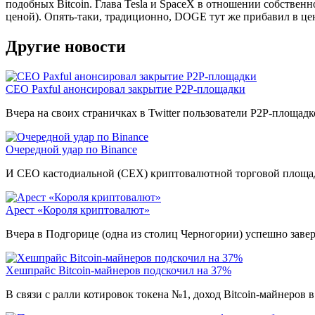
подобных Bitcoin. Глава Tesla и SpaceX в отношении собстве
ценой). Опять-таки, традиционно, DOGE тут же прибавил в це
Другие новости
CEO Paxful анонсировал закрытие P2P-площадки
Вчера на своих страничках в Twitter пользователи P2P-площа
Очередной удар по Binance
И CEO кастодиальной (CEX) криптовалютной торговой площадк
Арест «Короля криптовалют»
Вчера в Подгорице (одна из столиц Черногории) успешно заве
Хешпрайс Bitcoin-майнеров подскочил на 37%
В связи с ралли котировок токена №1, доход Bitcoin-майнеров