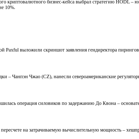
нного криптовалютного бизнес-кейса выбрал стратегию HODL – ю
не 10%.
дкой Paxful выложили скриншот заявления гендиректора пиринго
и – Чанпэн Чжао (CZ), нанесли североамериканские регуляторы
ршилась операция силовиков по задержанию До Квона – основате
 в пересчете на затрачиваемую вычислительную мощность – хешпр