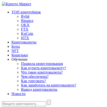
ТОП криптобирж
Bybit
Binance
OKX
FTX
KuCoin
HTX
Криптовалюты
Боты
NFT
Кошельки
Обучение
Правила инвестирования
Как купить криптовалюту?
Что такое криптовалюта?
Чем обеспечена?
Как торговать?
Как заработать на криптовалюте?
Вывод криптовалюты
Новости