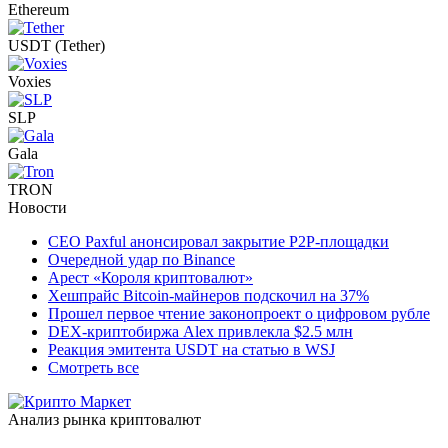
Ethereum
USDT (Tether)
Voxies
SLP
Gala
TRON
Новости
CEO Paxful анонсировал закрытие P2P-площадки
Очередной удар по Binance
Арест «Короля криптовалют»
Хешпрайс Bitcoin-майнеров подскочил на 37%
Прошел первое чтение законопроект о цифровом рубле
DEX-криптобиржа Alex привлекла $2.5 млн
Реакция эмитента USDT на статью в WSJ
Смотреть все
Анализ рынка криптовалют