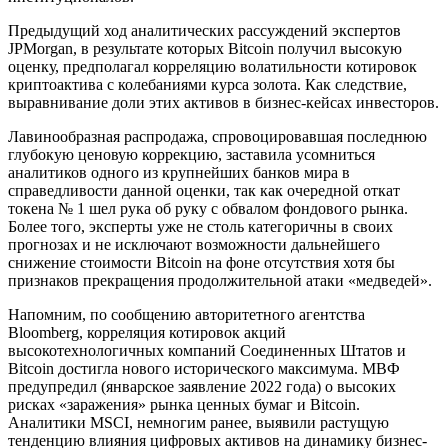
Предыдущий ход аналитических рассуждений экспертов
JPMorgan, в результате которых Bitcoin получил высокую
оценку, предполагал корреляцию волатильности котировок
криптоактива с колебаниями курса золота. Как следствие,
выравнивание доли этих активов в бизнес-кейсах инвесторов.
Лавинообразная распродажа, спровоцировавшая последнюю
глубокую ценовую коррекцию, заставила усомниться
аналитиков одного из крупнейших банков мира в
справедливости данной оценки, так как очередной откат
токена № 1 шел рука об руку с обвалом фондового рынка.
Более того, эксперты уже не столь категоричны в своих
прогнозах и не исключают возможности дальнейшего
снижение стоимости Bitcoin на фоне отсутствия хотя бы
признаков прекращения продолжительной атаки «медведей».
Напомним, по сообщению авторитетного агентства
Bloomberg, корреляция котировок акций
высокотехнологичных компаний Соединенных Штатов и
Bitcoin достигла нового исторического максимума. МВФ
предупредил (январское заявление 2022 года) о высоких
рисках «заражения» рынка ценных бумаг и Bitcoin.
Аналитики MSCI, немногим ранее, выявили растущую
тенденцию влияния цифровых активов на динамику бизнес-