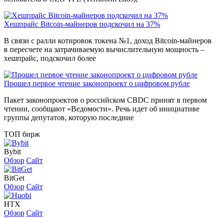
Хешпрайс Bitcoin-майнеров подскочил на 37%
В связи с ралли котировок токена №1, доход Bitcoin-майнеров
в пересчете на затрачиваемую вычислительную мощность –
хешпрайс, подскочил более
Прошел первое чтение законопроект о цифровом рубле
Пакет законопроектов о российском CBDC принят в первом
чтении, сообщают «Ведомости». Речь идет об инициативе
группы депутатов, которую последние
ТОП бирж
Bybit
Обзор
Сайт
BitGet
Обзор
Сайт
HTX
Обзор
Сайт