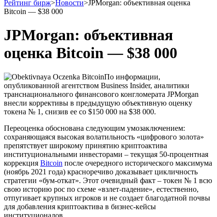
Рейтинг бирж
>
Новости
>
JPMorgan: объективная оценка
Bitcoin — $38 000
JPMorgan: объективная
оценка Bitcoin — $38 000
По информации,
опубликованной агентством Business Insider, аналитики
транснационального финансового конгломерата JPMorgan
внесли коррективы в предыдущую объективную оценку
токена № 1, снизив ее со $150 000 на $38 000.
Переоценка обоснована следующим умозаключением:
сохраняющаяся высокая волатильность «цифрового золота»
препятствует широкому принятию криптоактива
институциональными инвесторами – текущая 50-процентная
коррекция
Bitcoin
после очередного исторического максимума
(ноябрь 2021 года) красноречиво доказывает цикличность
стратегии «бум-откат». Этот очевидный факт – токен № 1 всю
свою историю рос по схеме «взлет-падение», естественно,
отпугивает крупных игроков и не создает благодатной почвы
для добавления криптоактива в бизнес-кейсы
институционалов.