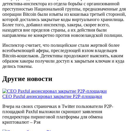
детектива-инспектора из отдела борьбы с организованной
преступностью Национальной группы, предназначенные для
операции Bitcoin были изъяты из кошелька третьей стороной,
которой достались закрытые коды виртуального хранилища.
Более того, добавил инспектор, хакеры, скорее всего,
находятся вне пределов страны, а их действия были
направлены не конкретно против новозеландской полиции.
Инспектор считает, что полицейские стали жертвой более
всеобъемлющей аферы, преследующей взлом владельцев
Bitcoin-кошельков. Детективы продолжают выяснять, каким
образом хакеры получили доступ к закрытым ключам и куда
делись токены.
Другие новости
CEO Paxful анонсировал закрытие P2P-площадки
Вчера на своих страничках в Twitter пользователи P2P-
площадкой Paxful выложили скриншот заявления
гендиректора пиринговой платформы для обмена
криптовалют – Рэя