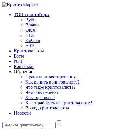
ТОП криптобирж
Bybit
Binance
OKX
FTX
KuCoin
HTX
Криптовалюты
Боты
NFT
Кошельки
Обучение
Правила инвестирования
Как купить криптовалюту?
Что такое криптовалюта?
Чем обеспечена?
Как торговать?
Как заработать на криптовалюте?
Вывод криптовалюты
Новости