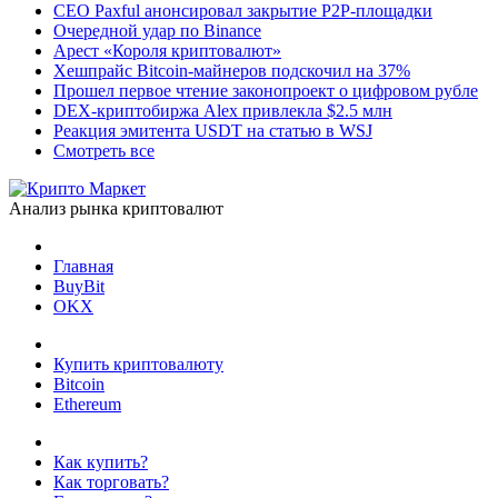
CEO Paxful анонсировал закрытие P2P-площадки
Очередной удар по Binance
Арест «Короля криптовалют»
Хешпрайс Bitcoin-майнеров подскочил на 37%
Прошел первое чтение законопроект о цифровом рубле
DEX-криптобиржа Alex привлекла $2.5 млн
Реакция эмитента USDT на статью в WSJ
Смотреть все
Анализ рынка криптовалют
Главная
BuyBit
OKX
Купить криптовалюту
Bitcoin
Ethereum
Как купить?
Как торговать?