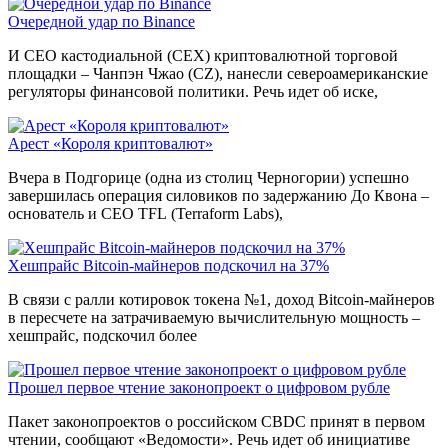
Очередной удар по Binance
И CEO кастодиальной (CEX) криптовалютной торговой
площадки – Чанпэн Чжао (CZ), нанесли североамериканские
регуляторы финансовой политики. Речь идет об иске,
Арест «Короля криптовалют»
Вчера в Подгорице (одна из столиц Черногории) успешно
завершилась операция силовиков по задержанию До Квона –
основатель и CEO TFL (Terraform Labs),
Хешпрайс Bitcoin-майнеров подскочил на 37%
В связи с ралли котировок токена №1, доход Bitcoin-майнеров
в пересчете на затрачиваемую вычислительную мощность –
хешпрайс, подскочил более
Прошел первое чтение законопроект о цифровом рубле
Пакет законопроектов о российском CBDC принят в первом
чтении, сообщают «Ведомости». Речь идет об инициативе