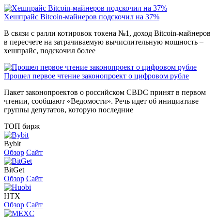
Хешпрайс Bitcoin-майнеров подскочил на 37%
В связи с ралли котировок токена №1, доход Bitcoin-майнеров
в пересчете на затрачиваемую вычислительную мощность –
хешпрайс, подскочил более
Прошел первое чтение законопроект о цифровом рубле
Пакет законопроектов о российском CBDC принят в первом
чтении, сообщают «Ведомости». Речь идет об инициативе
группы депутатов, которую последние
ТОП бирж
Bybit
Обзор
Сайт
BitGet
Обзор
Сайт
HTX
Обзор
Сайт