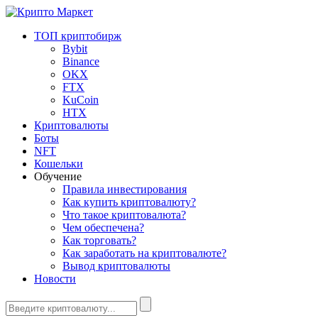
ТОП криптобирж
Bybit
Binance
OKX
FTX
KuCoin
HTX
Криптовалюты
Боты
NFT
Кошельки
Обучение
Правила инвестирования
Как купить криптовалюту?
Что такое криптовалюта?
Чем обеспечена?
Как торговать?
Как заработать на криптовалюте?
Вывод криптовалюты
Новости