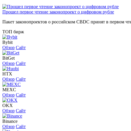
Прошел первое чтение законопроект о цифровом рубле
Пакет законопроектов о российском CBDC принят в первом чт
ТОП бирж
Bybit
Обзор
Сайт
BitGet
Обзор
Сайт
HTX
Обзор
Сайт
MEXC
Обзор
Сайт
OKX
Обзор
Сайт
Binance
Обзор
Сайт