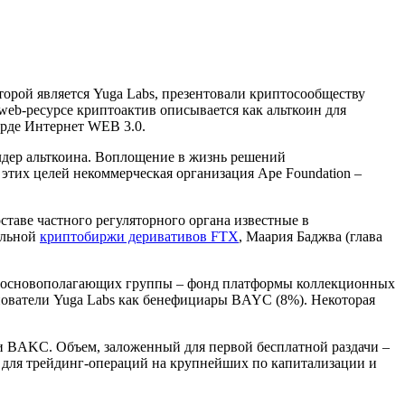
орой является Yuga Labs, презентовали криптосообществу
eb-ресурсе криптоактив описывается как альткоин для
арде Интернет WEB 3.0.
лдер альткоина. Воплощение в жизнь решений
этих целей некоммерческая организация Ape Foundation –
ставе частного регуляторного органа известные в
альной
криптобиржи деривативов FTX
, Маария Баджва (глава
4 основополагающих группы – фонд платформы коллекционных
снователи Yuga Labs как бенефициары BAYC (8%). Некоторая
 BAKC. Объем, заложенный для первой бесплатной раздачи –
а для трейдинг-операций на крупнейших по капитализации и