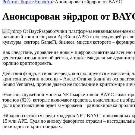
Рейтинг бирж
>
Новости
>
Анонсирован эйрдроп от BAYC
Анонсирован эйрдроп от BAY
Разработчики платформы невзаимозаменяемых 
нативный коин площадки ApeCoin (APE) с последующей реализа
культуры, сектора GameFi, бизнеса, миссия которого – форми
Как следствие, управление новым цифровым активом всецело в
децентрализованного общества, а также ежедневные администр
юрлицо криптопроекта.
Действия фонда, в свою очередь, контролируются комиссией, ч
криптоиндустрии персоны – Алекс Оганян (один из основателе
Sound Ventures), прочие далеко не последние в криптомире лич
Эмиссия служебной монеты NFT-маркетплейс BAYC лимитиров
токенов (62%, которые включают средства, выделенные на эйрд
доля криптоактивов будет заморожена – разблокировка продлитс
Эйрдроп состоится среди холдеров NFT BAYC, производных к
15 млн APE. Судя по анонсу фаворитов отрасли – кастодиаль
ликвидности криптобиржах.