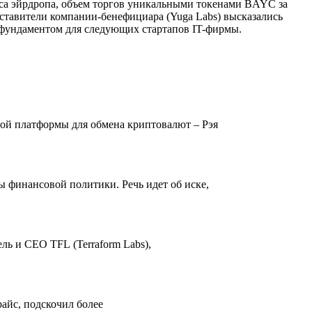
са эйрдропа, объем торгов уникальными токенами BAYC за
ставители компании-бенефициара (Yuga Labs) высказались
 фундаментом для следующих стартапов IT-фирмы.
вой платформы для обмена криптовалют – Рэя
 финансовой политики. Речь идет об иске,
ль и CEO TFL (Terraform Labs),
айс, подскочил более