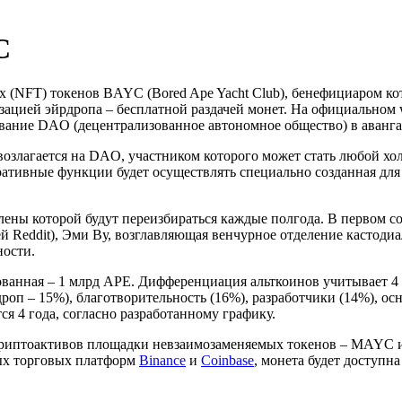
C
(NFT) токенов BAYC (Bored Ape Yacht Club), бенефициаром кот
цией эйрдропа – бесплатной раздачей монет. На официальном w
рование DAO (децентрализованное автономное общество) в аванг
озлагается на DAO, участником которого может стать любой хо
ативные функции будет осуществлять специально созданная для 
лены которой будут переизбираться каждые полгода. В первом со
й Reddit), Эми Ву, возглавляющая венчурное отделение кастоди
ности.
анная – 1 млрд APE. Дифференциация альткоинов учитывает 
роп – 15%), благотворительность (16%), разработчики (14%), о
я 4 года, согласно разработанному графику.
риптоактивов площадки невзаимозаменяемых токенов – MAYC и
ных торговых платформ
Binance
и
Coinbase
, монета будет доступн