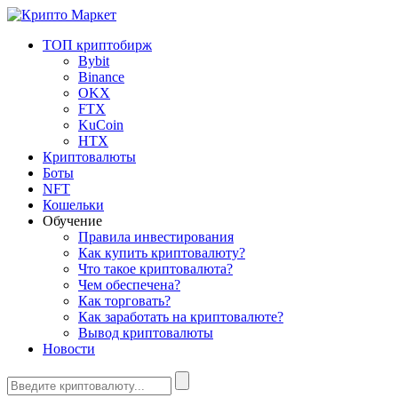
ТОП криптобирж
Bybit
Binance
OKX
FTX
KuCoin
HTX
Криптовалюты
Боты
NFT
Кошельки
Обучение
Правила инвестирования
Как купить криптовалюту?
Что такое криптовалюта?
Чем обеспечена?
Как торговать?
Как заработать на криптовалюте?
Вывод криптовалюты
Новости