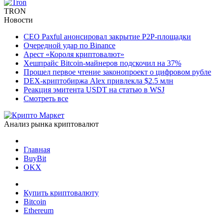
TRON
Новости
CEO Paxful анонсировал закрытие P2P-площадки
Очередной удар по Binance
Арест «Короля криптовалют»
Хешпрайс Bitcoin-майнеров подскочил на 37%
Прошел первое чтение законопроект о цифровом рубле
DEX-криптобиржа Alex привлекла $2.5 млн
Реакция эмитента USDT на статью в WSJ
Смотреть все
Анализ рынка криптовалют
Главная
BuyBit
OKX
Купить криптовалюту
Bitcoin
Ethereum