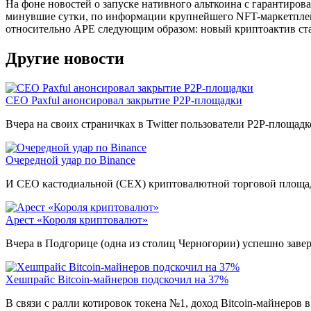
На фоне новостей о запуске нативного альткоина с гарантир
минувшие сутки, по информации крупнейшего NFT-маркетплейс
относительно APE следующим образом: новый криптоактив ста
Другие новости
CEO Paxful анонсировал закрытие P2P-площадки
Вчера на своих страничках в Twitter пользователи P2P-площа
Очередной удар по Binance
И CEO кастодиальной (CEX) криптовалютной торговой площадк
Арест «Короля криптовалют»
Вчера в Подгорице (одна из столиц Черногории) успешно заве
Хешпрайс Bitcoin-майнеров подскочил на 37%
В связи с ралли котировок токена №1, доход Bitcoin-майнеров