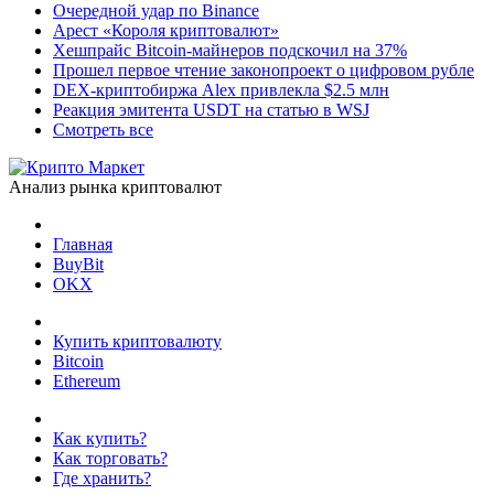
Очередной удар по Binance
Арест «Короля криптовалют»
Хешпрайс Bitcoin-майнеров подскочил на 37%
Прошел первое чтение законопроект о цифровом рубле
DEX-криптобиржа Alex привлекла $2.5 млн
Реакция эмитента USDT на статью в WSJ
Смотреть все
Анализ рынка криптовалют
Главная
BuyBit
OKX
Купить криптовалюту
Bitcoin
Ethereum
Как купить?
Как торговать?
Где хранить?