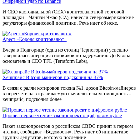
Очередной удар по Binance
И CEO кастодиальной (CEX) криптовалютной торговой
площадки – Чанпэн Чжао (CZ), нанесли североамериканские
регуляторы финансовой политики. Речь идет об иске,
Арест «Короля криптовалют»
Вчера в Подгорице (одна из столиц Черногории) успешно
завершилась операция силовиков по задержанию До Квона –
основатель и CEO TFL (Terraform Labs),
Хешпрайс Bitcoin-майнеров подскочил на 37%
В связи с ралли котировок токена №1, доход Bitcoin-майнеров
в пересчете на затрачиваемую вычислительную мощность –
хешпрайс, подскочил более
Прошел первое чтение законопроект о цифровом рубле
Пакет законопроектов о российском CBDC принят в первом
чтении, сообщают «Ведомости». Речь идет об инициативе
группы депутатов, которую последние