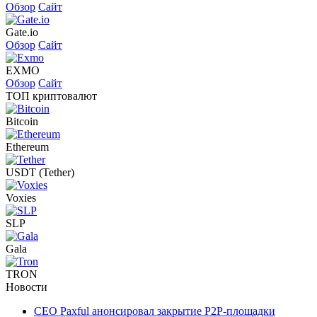
Обзор
Сайт
Gate.io
Обзор
Сайт
EXMO
Обзор
Сайт
ТОП криптовалют
Bitcoin
Ethereum
USDT (Tether)
Voxies
SLP
Gala
TRON
Новости
CEO Paxful анонсировал закрытие P2P-площадки