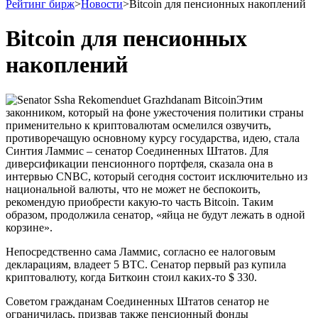
Рейтинг бирж
>
Новости
>
Bitcoin для пенсионных накоплений
Bitcoin для пенсионных
накоплений
Этим
законником, который на фоне ужесточения политики страны
применительно к криптовалютам осмелился озвучить,
противоречащую основному курсу государства, идею, стала
Синтия Ламмис – сенатор Соединенных Штатов. Для
диверсификации пенсионного портфеля, сказала она в
интервью CNBC, который сегодня состоит исключительно из
национальной валюты, что не может не беспокоить,
рекомендую приобрести какую-то часть Bitcoin. Таким
образом, продолжила сенатор, «яйца не будут лежать в одной
корзине».
Непосредственно сама Ламмис, согласно ее налоговым
декларациям, владеет 5 BTC. Сенатор первый раз купила
криптовалюту, когда Биткоин стоил каких-то $ 330.
Советом гражданам Соединенных Штатов сенатор не
ограничилась, призвав также пенсионный фонды