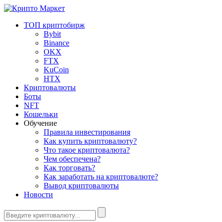
ТОП криптобирж
Bybit
Binance
OKX
FTX
KuCoin
HTX
Криптовалюты
Боты
NFT
Кошельки
Обучение
Правила инвестирования
Как купить криптовалюту?
Что такое криптовалюта?
Чем обеспечена?
Как торговать?
Как заработать на криптовалюте?
Вывод криптовалюты
Новости