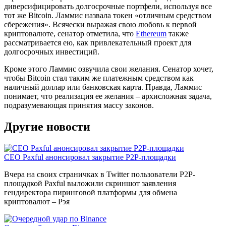
диверсифицировать долгосрочные портфели, используя все
тот же Bitcoin. Ламмис назвала токен «отличным средством
сбережения». Всячески выражая свою любовь к первой
криптовалюте, сенатор отметила, что
Ethereum
также
рассматривается ею, как привлекательный проект для
долгосрочных инвестиций.
Кроме этого Ламмис озвучила свои желания. Сенатор хочет,
чтобы Bitcoin стал таким же платежным средством как
наличный доллар или банковская карта. Правда, Ламмис
понимает, что реализация ее желания – архисложная задача,
подразумевающая принятия массу законов.
Другие новости
CEO Paxful анонсировал закрытие P2P-площадки
Вчера на своих страничках в Twitter пользователи P2P-
площадкой Paxful выложили скриншот заявления
гендиректора пиринговой платформы для обмена
криптовалют – Рэя