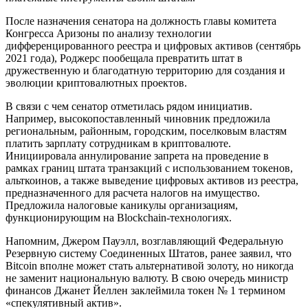
После назначения сенатора на должность главы комитета
Конгресса Аризоны по анализу технологии
дифференцированного реестра и цифровых активов (сентябрь
2021 года), Роджерс пообещала превратить штат в
дружественную и благодатную территорию для создания и
эволюции криптовалютных проектов.
В связи с чем сенатор отметилась рядом инициатив.
Например, высокопоставленный чиновник предложила
региональным, районным, городским, поселковым властям
платить зарплату сотрудникам в криптовалюте.
Инициировала аннулирование запрета на проведение в
рамках границ штата транзакций с использованием токенов,
альткоинов, а также выведение цифровых активов из реестра,
предназначенного для расчета налогов на имущество.
Предложила налоговые каникулы организациям,
функционирующим на Blockchain-технологиях.
Напомним, Джером Пауэлл, возглавляющий Федеральную
Резервную систему Соединенных Штатов, ранее заявил, что
Bitcoin вполне может стать альтернативой золоту, но никогда
не заменит национальную валюту. В свою очередь министр
финансов Джанет Йеллен заклеймила токен № 1 термином
«спекулятивный актив».