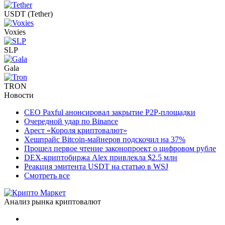
USDT (Tether)
Voxies
SLP
Gala
TRON
Новости
CEO Paxful анонсировал закрытие P2P-площадки
Очередной удар по Binance
Арест «Короля криптовалют»
Хешпрайс Bitcoin-майнеров подскочил на 37%
Прошел первое чтение законопроект о цифровом рубле
DEX-криптобиржа Alex привлекла $2.5 млн
Реакция эмитента USDT на статью в WSJ
Смотреть все
Анализ рынка криптовалют