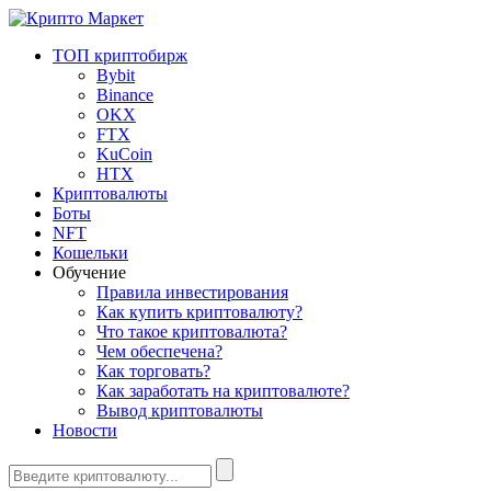
ТОП криптобирж
Bybit
Binance
OKX
FTX
KuCoin
HTX
Криптовалюты
Боты
NFT
Кошельки
Обучение
Правила инвестирования
Как купить криптовалюту?
Что такое криптовалюта?
Чем обеспечена?
Как торговать?
Как заработать на криптовалюте?
Вывод криптовалюты
Новости