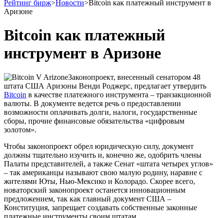
Рейтинг бирж
>
Новости
>
Bitcoin как платежный инструмент в
Аризоне
Bitcoin как платежный
инструмент в Аризоне
Законопроект, внесенный сенатором 48
штата США Аризоны Венди Роджерс, предлагает утвердить
Bitcoin
в качестве платежного инструмента – транзакционной
валюты. В документе ведется речь о предоставлении
возможности оплачивать долги, налоги, государственные
сборы, прочие финансовые обязательства «цифровым
золотом».
Чтобы законопроект обрел юридическую силу, документ
должны тщательно изучить и, конечно же, одобрить члены
Палаты представителей, а также Сенат «штата четырех углов»
– так американцы называют свою малую родину, наравне с
жителями Юты, Нью-Мексико и Колорадо. Скорее всего,
новаторский законопроект останется инновационным
предложением, так как главный документ США –
Конституция, запрещает создавать собственные законные
платежные инструменты своим штатам.