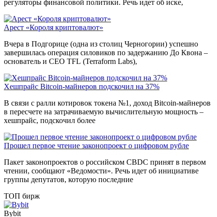
регуляторы финансовой политики. Речь идет об иске,
Арест «Короля криптовалют»
Вчера в Подгорице (одна из столиц Черногории) успешно
завершилась операция силовиков по задержанию До Квона –
основатель и CEO TFL (Terraform Labs),
Хешпрайс Bitcoin-майнеров подскочил на 37%
В связи с ралли котировок токена №1, доход Bitcoin-майнеров
в пересчете на затрачиваемую вычислительную мощность –
хешпрайс, подскочил более
Прошел первое чтение законопроект о цифровом рубле
Пакет законопроектов о российском CBDC принят в первом
чтении, сообщают «Ведомости». Речь идет об инициативе
группы депутатов, которую последние
ТОП бирж
Bybit