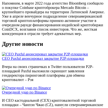
Напомним, в марте 2022 года агентство Bloomberg сообщило
о покупке Coinbase криптоброкера Mercado Bitcoin –
крупнейшего провайдера на территории Латинской Америке.
Уже в апреле венчурное подразделение североамериканской
торговой криптоплатформы приняло активное участие в
очередном раунде финансирования индийской криптобиржи
CoinDCX, возглавив список инвесторов. Что же, жесткая
конкуренция в отрасли требует адекватных мер.
Другие новости
CEO Paxful анонсировал закрытие P2P-площадки
Вчера на своих страничках в Twitter пользователи P2P-
площадкой Paxful выложили скриншот заявления
гендиректора пиринговой платформы для обмена
криптовалют – Рэя
Очередной удар по Binance
И CEO кастодиальной (CEX) криптовалютной торговой
площадки – Чанпэн Чжао (CZ), нанесли североамериканские