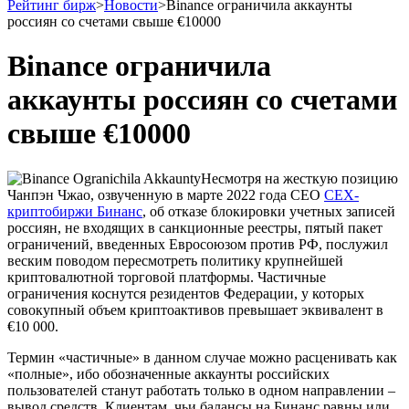
Рейтинг бирж
>
Новости
>
Binance ограничила аккаунты
россиян со счетами свыше €10000
Binance ограничила
аккаунты россиян со счетами
свыше €10000
Несмотря на жесткую позицию
Чанпэн Чжао, озвученную в марте 2022 года CEO
CEX-
криптобиржи Бинанс
, об отказе блокировки учетных записей
россиян, не входящих в санкционные реестры, пятый пакет
ограничений, введенных Евросоюзом против РФ, послужил
веским поводом пересмотреть политику крупнейшей
криптовалютной торговой платформы. Частичные
ограничения коснутся резидентов Федерации, у которых
совокупный объем криптоактивов превышает эквивалент в
€10 000.
Термин «частичные» в данном случае можно расценивать как
«полные», ибо обозначенные аккаунты российских
пользователей станут работать только в одном направлении –
вывод средств. Клиентам, чьи балансы на Бинанс равны или