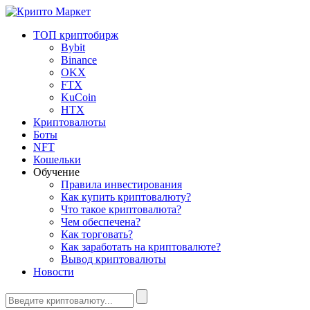
ТОП криптобирж
Bybit
Binance
OKX
FTX
KuCoin
HTX
Криптовалюты
Боты
NFT
Кошельки
Обучение
Правила инвестирования
Как купить криптовалюту?
Что такое криптовалюта?
Чем обеспечена?
Как торговать?
Как заработать на криптовалюте?
Вывод криптовалюты
Новости