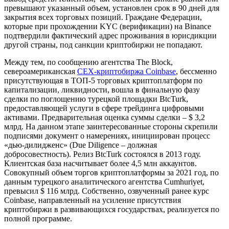
превышают указанный объем, установлен срок в 90 дней для
закрытия всех торговых позиций. Граждане Федерации,
которые при прохождении KYC (верификации) на Binance
подтвердили фактический адрес проживания в юрисдикции
другой страны, под санкции криптобиржи не попадают.
Между тем, по сообщению агентства The Block,
североамериканская
CEX-криптобиржа Coinbase
, бессменно
присутствующая в ТОП-5 торговых криптоплатформ по
капитализации, ликвидности, вошла в финальную фазу
сделки по поглощению турецкой площадки BtcTurk,
предоставляющей услуги в сфере трейдинга цифровыми
активами. Предварительная оценка суммы сделки – $ 3,2
млрд. На данном этапе заинтересованные стороны скрепили
подписями документ о намерениях, инициирован процесс
«дью-дилидженс» (Due Diligence – должная
добросовестность). Релиз BtcTurk состоялся в 2013 году.
Клиентская база насчитывает более 4,5 млн аккаунтов.
Совокупный объем торгов криптоплатформы за 2021 год, по
данным турецкого аналитического агентства Cumhuriyet,
превысил $ 116 млрд. Собственно, озвученный ранее курс
Coinbase, направленный на усиление присутствия
криптобиржи в развивающихся государствах, реализуется по
полной программе.