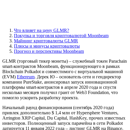
Что влияет на цену GLMR?
Покупка и торговля криптовалютой Moonbeam
Майнинг криптовалюты GLMR
Плюсы и минусы криптовалюты
Прогноз и перспективы Moonbeam
GLMR (торговый тикер монеты) – служебный токен Parachain
smart-контрактов Moonbeam, функционирующего в рамках
Blockchain Polkadot и совместимого с виртуальной машиной
(EVM)
Ethereum
. Дерек Ю – основатель сети и гендиректор
компании PureStake, анонсировал запуск инновационной
платформы smart-контрактов в апреле 2020 года и спустя
несколько месяцев получил грант от Web3 Foundation, что
помогло ускорить разработку проекта.
Начальный раунд финансирования (сентябрь 2020 года)
привлек дополнительно $ 1,4 млн от Hypersphere Ventures,
Arrington XRP Capital, Du Capital, HashKey, прочих известных
инвесторов. Полноценный запуск парачейна в сети Polkadot
датируется 11 января 2022 года – листинг GLMR на Binance.