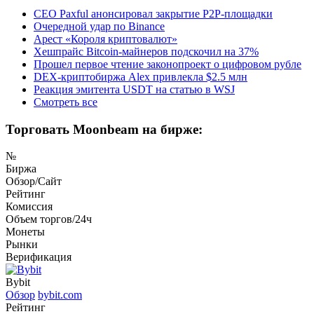
CEO Paxful анонсировал закрытие P2P-площадки
Очередной удар по Binance
Арест «Короля криптовалют»
Хешпрайс Bitcoin-майнеров подскочил на 37%
Прошел первое чтение законопроект о цифровом рубле
DEX-криптобиржа Alex привлекла $2.5 млн
Реакция эмитента USDT на статью в WSJ
Смотреть все
Торговать Moonbeam на бирже:
№
Биржа
Обзор/Сайт
Рейтинг
Комиссия
Объем торгов/24ч
Монеты
Рынки
Верификация
Bybit
Обзор
bybit.com
Рейтинг