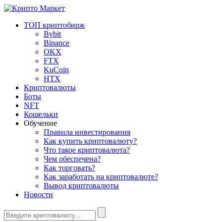
ТОП криптобирж
Bybit
Binance
OKX
FTX
KuCoin
HTX
Криптовалюты
Боты
NFT
Кошельки
Обучение
Правила инвестирования
Как купить криптовалюту?
Что такое криптовалюта?
Чем обеспечена?
Как торговать?
Как заработать на криптовалюте?
Вывод криптовалюты
Новости