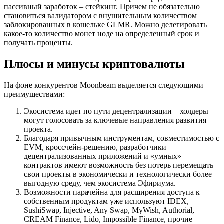
пассивный заработок – стейкинг. Причем не обязательно
становиться валидатором с внушительным количеством
заблокированных в кошельке GLMR. Можно делегировать
какое-то количество монет ноде на определенный срок и
получать проценты.
Плюсы и минусы криптовалюты
На фоне конкурентов Moonbeam выделяется следующими
преимуществами:
Экосистема идет по пути децентрализации – холдеры
могут голосовать за ключевые направления развития
проекта.
Благодаря привычным инструментам, совместимостью с
EVM, кроссчейн-решению, разработчики
децентрализованных приложений и «умных»
контрактов имеют возможность без потерь перемещать
свои проекты в экономически и технологически более
выгодную среду, чем экосистема Эфириума.
Возможности парачейна для расширения доступа к
собственным продуктам уже используют IDEX,
SushiSwap, Injective, Any Swap, MyWish, Authorial,
CREAM Finance, Lido, Impossible Finance, прочие