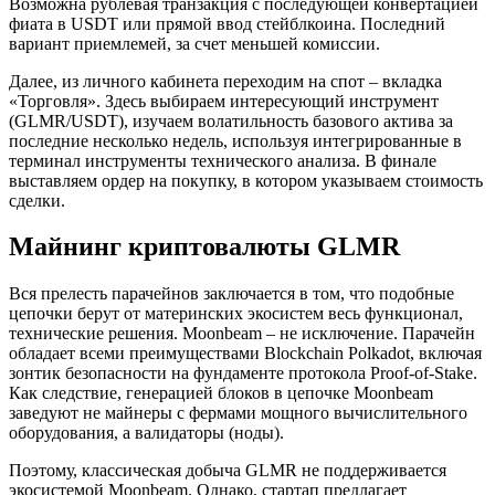
Возможна рублевая транзакция с последующей конвертацией
фиата в USDT или прямой ввод стейблкоина. Последний
вариант приемлемей, за счет меньшей комиссии.
Далее, из личного кабинета переходим на спот – вкладка
«Торговля». Здесь выбираем интересующий инструмент
(GLMR/USDT), изучаем волатильность базового актива за
последние несколько недель, используя интегрированные в
терминал инструменты технического анализа. В финале
выставляем ордер на покупку, в котором указываем стоимость
сделки.
Майнинг криптовалюты GLMR
Вся прелесть парачейнов заключается в том, что подобные
цепочки берут от материнских экосистем весь функционал,
технические решения. Moonbeam – не исключение. Парачейн
обладает всеми преимуществами Blockchain Polkadot, включая
зонтик безопасности на фундаменте протокола Proof-of-Stake.
Как следствие, генерацией блоков в цепочке Moonbeam
заведуют не майнеры с фермами мощного вычислительного
оборудования, а валидаторы (ноды).
Поэтому, классическая добыча GLMR не поддерживается
экосистемой Moonbeam. Однако, стартап предлагает