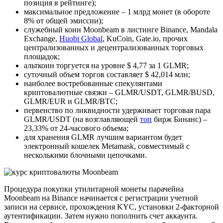
позиция в рейтинге);
максимальное предложение – 1 млрд монет (в обороте
8% от общей эмиссии);
служебный коин Moonbeam в листинге Binance, Mandala
Exchange,
Huobi Global
, KuCoin, Gate.io, прочих
централизованных и децентрализованных торговых
площадок;
альткоин торгуется на уровне $ 4,77 за 1 GLMR;
суточный объем торгов составляет $ 42,014 млн;
наиболее востребованные спекулянтами
криптовалютные связки – GLMR/USDT, GLMR/BUSD,
GLMR/EUR и GLMR/BTC;
первенство по ликвидности удерживает торговая пара
GLMR/USDT (на возглавляющей
топ
бирж Бинанс) –
23,33% от 24-часового объема;
для хранения GLMR лучшим вариантом будет
электронный кошелек Metamask, совместимый с
несколькими блочными цепочками.
Процедура покупки утилитарной монеты парачейна
Moonbeam на Binance начинается с регистрации учетной
записи на сервисе, прохождения KYC, установки 2-факторной
аутентификации. Затем нужно пополнить счет аккаунта.