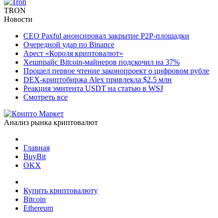
TRON
Новости
CEO Paxful анонсировал закрытие P2P-площадки
Очередной удар по Binance
Арест «Короля криптовалют»
Хешпрайс Bitcoin-майнеров подскочил на 37%
Прошел первое чтение законопроект о цифровом рубле
DEX-криптобиржа Alex привлекла $2.5 млн
Реакция эмитента USDT на статью в WSJ
Смотреть все
Анализ рынка криптовалют
Главная
BuyBit
OKX
Купить криптовалюту
Bitcoin
Ethereum