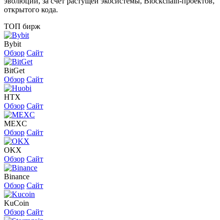
эволюции, за счет растущей экосистемы, Blockchain-проектов,
открытого кода.
ТОП бирж
Bybit
Обзор
Сайт
BitGet
Обзор
Сайт
HTX
Обзор
Сайт
MEXC
Обзор
Сайт
OKX
Обзор
Сайт
Binance
Обзор
Сайт
KuCoin
Обзор
Сайт