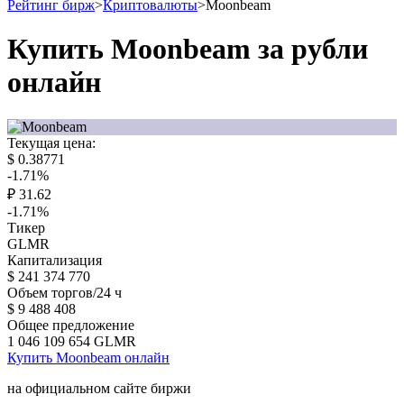
Рейтинг бирж
>
Криптовалюты
>
Moonbeam
Купить Moonbeam за рубли
онлайн
Текущая цена:
$
0.38771
-1.71
%
₽
31.62
-1.71
%
Тикер
GLMR
Капитализация
$
241 374 770
Объем торгов/24 ч
$
9 488 408
Общее предложение
1 046 109 654
GLMR
Купить Moonbeam онлайн
на официальном сайте биржи