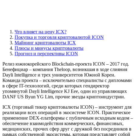
Что влияет на цену ICX?
Покупка и торговля криптовалютой ICON
Майнинг криптовалюты ICX
Плюсы и минусы криптовалюты
Прогноз и перспективы ICON
Релиз южнокорейского Blockchain-проекта ICON – 2017 год.
Бенефициар – компания Theloop, возникшая в ходе слияния
Dayli Intelligence и трех университетов Южной Кореи.
Команда проекта – исключительно специалисты с дипломами
в сфере IT-технологий, среди которых гендиректор
упомянутой Dayli Intelligence KJ Eee, один из управляющих
DANF US Byun YG Lim, прочие звезды криптоиндустрии.
ICX (торговый тикер криптовалюты ICON) – инструмент для
реализации всех операций в экосистеме ICON. Практическое
применение DEX-платформы с публичным исходным кодом –
обеспечение взаимодействия коммерческих, финансовых,
медицинских, прочих сфер друг с дружкой без посредников в
рамках собственной экосистемы, которая представляет собой