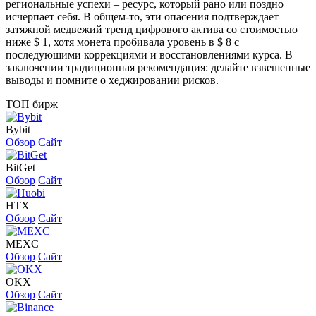
региональные успехи – ресурс, который рано или поздно
исчерпает себя. В общем-то, эти опасения подтверждает
затяжной медвежий тренд цифрового актива со стоимостью
ниже $ 1, хотя монета пробивала уровень в $ 8 с
последующими коррекциями и восстановлениями курса. В
заключении традиционная рекомендация: делайте взвешенные
выводы и помните о хеджировании рисков.
ТОП бирж
Bybit
Обзор
Сайт
BitGet
Обзор
Сайт
HTX
Обзор
Сайт
MEXC
Обзор
Сайт
OKX
Обзор
Сайт