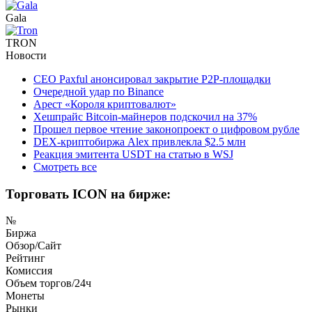
Gala
TRON
Новости
CEO Paxful анонсировал закрытие P2P-площадки
Очередной удар по Binance
Арест «Короля криптовалют»
Хешпрайс Bitcoin-майнеров подскочил на 37%
Прошел первое чтение законопроект о цифровом рубле
DEX-криптобиржа Alex привлекла $2.5 млн
Реакция эмитента USDT на статью в WSJ
Смотреть все
Торговать ICON на бирже:
№
Биржа
Обзор/Сайт
Рейтинг
Комиссия
Объем торгов/24ч
Монеты
Рынки