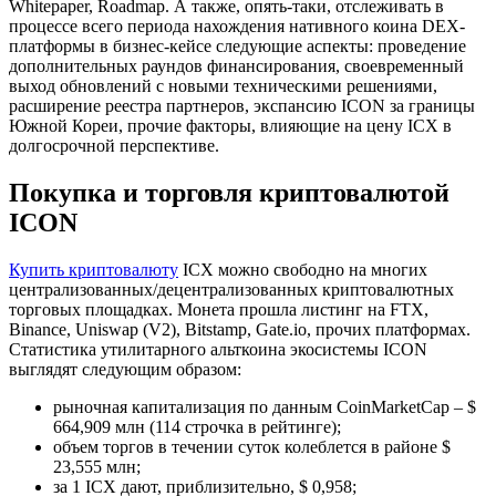
Whitepaper, Roadmap. А также, опять-таки, отслеживать в
процессе всего периода нахождения нативного коина DEX-
платформы в бизнес-кейсе следующие аспекты: проведение
дополнительных раундов финансирования, своевременный
выход обновлений с новыми техническими решениями,
расширение реестра партнеров, экспансию ICON за границы
Южной Кореи, прочие факторы, влияющие на цену ICX в
долгосрочной перспективе.
Покупка и торговля криптовалютой
ICON
Купить криптовалюту
ICX можно свободно на многих
централизованных/децентрализованных криптовалютных
торговых площадках. Монета прошла листинг на FTX,
Binance, Uniswap (V2), Bitstamp, Gate.io, прочих платформах.
Статистика утилитарного альткоина экосистемы ICON
выглядят следующим образом:
рыночная капитализация по данным CoinMarketCap – $
664,909 млн (114 строчка в рейтинге);
объем торгов в течении суток колеблется в районе $
23,555 млн;
за 1 ICX дают, приблизительно, $ 0,958;