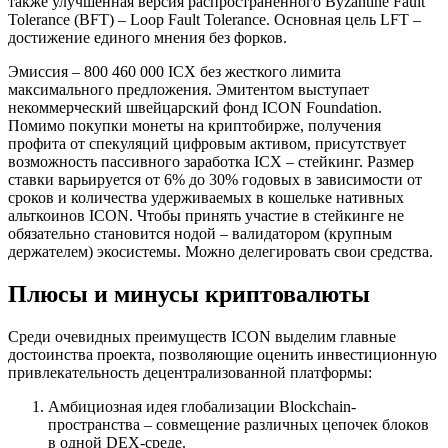
также улучшенная версия распространенного Byzantine Fault
Tolerance (BFT) – Loop Fault Tolerance. Основная цель LFT –
достижение единого мнения без форков.
Эмиссия – 800 460 000 ICX без жесткого лимита
максимального предложения. Эмитентом выступает
некоммерческий швейцарский фонд ICON Foundation.
Помимо покупки монеты на криптобирже, получения
профита от спекуляций цифровым активом, присутствует
возможность пассивного заработка ICX – стейкинг. Размер
ставки варьируется от 6% до 30% годовых в зависимости от
сроков и количества удерживаемых в кошельке нативных
альткоинов ICON. Чтобы принять участие в стейкинге не
обязательно становится нодой – валидатором (крупным
держателем) экосистемы. Можно делегировать свои средства.
Плюсы и минусы криптовалюты
Среди очевидных преимуществ ICON выделим главные
достоинства проекта, позволяющие оценить инвестиционную
привлекательность децентрализованной платформы:
Амбициозная идея глобализации Blockchain-
пространства – совмещение различных цепочек блоков
в одной DEX-среде.