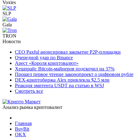
Voxies
SLP
Gala
TRON
Новости
CEO Paxful анонсировал закрытие P2P-площадки
Очередной удар по Binance
Арест «Короля криптовалют»
Хешпрайс Bitcoin-майнеров подскочил на 37%
Прошел первое чтение законопроект о цифровом рубле
DEX-криптобиржа Alex привлекла $2.5 млн
Реакция эмитента USDT на статью в WSJ
Смотреть все
Анализ рынка криптовалют
Главная
BuyBit
OKX