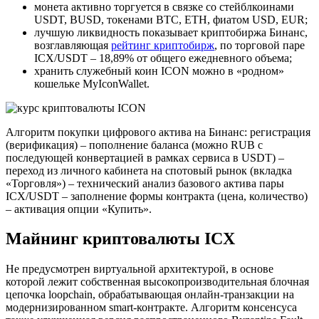
монета активно торгуется в связке со стейблкоинами
USDT, BUSD, токенами BTC, ETH, фиатом USD, EUR;
лучшую ликвидность показывает криптобиржа Бинанс,
возглавляющая
рейтинг криптобирж
, по торговой паре
ICX/USDT – 18,89% от общего ежедневного объема;
хранить служебный коин ICON можно в «родном»
кошельке MyIconWallet.
Алгоритм покупки цифрового актива на Бинанс: регистрация
(верификация) – пополнение баланса (можно RUB с
последующей конвертацией в рамках сервиса в USDT) –
переход из личного кабинета на спотовый рынок (вкладка
«Торговля») – технический анализ базового актива пары
ICX/USDT – заполнение формы контракта (цена, количество)
– активация опции «Купить».
Майнинг криптовалюты ICX
Не предусмотрен виртуальной архитектурой, в основе
которой лежит собственная высокопроизводительная блочная
цепочка loopchain, обрабатывающая онлайн-транзакции на
модернизированном smart-контракте. Алгоритм консенсуса