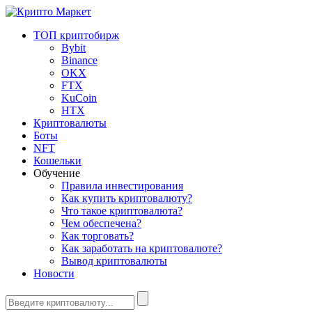
ТОП криптобирж
Bybit
Binance
OKX
FTX
KuCoin
HTX
Криптовалюты
Боты
NFT
Кошельки
Обучение
Правила инвестирования
Как купить криптовалюту?
Что такое криптовалюта?
Чем обеспечена?
Как торговать?
Как заработать на криптовалюте?
Вывод криптовалюты
Новости