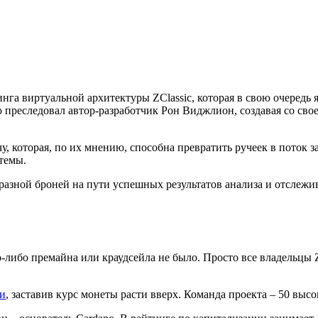
инга виртуальной архитектуры ZClassic, которая в свою очередь
ю преследовал автор-разработчик Рон Виджлион, создавая со св
 которая, по их мнению, способна превратить ручеек в поток з
темы.
бразной броней на пути успешных результатов анализа и отслеж
о-либо премайна или краудсейла не было. Просто все владельцы
ми
, заставив курс монеты расти вверх. Команда проекта – 50 вы