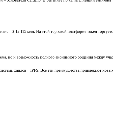
н – основатель Cardano. В рейтинге по капитализации занимает
нс – $ 12 115 млн. На этой торговой платформе токен торгуетс
тема, но и возможность полного анонимного общения между уча
 система файлов – IPFS. Все эти преимущества привлекают новы