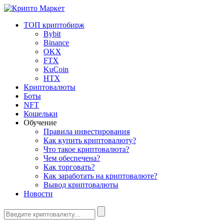
ТОП криптобирж
Bybit
Binance
OKX
FTX
KuCoin
HTX
Криптовалюты
Боты
NFT
Кошельки
Обучение
Правила инвестирования
Как купить криптовалюту?
Что такое криптовалюта?
Чем обеспечена?
Как торговать?
Как заработать на криптовалюте?
Вывод криптовалюты
Новости