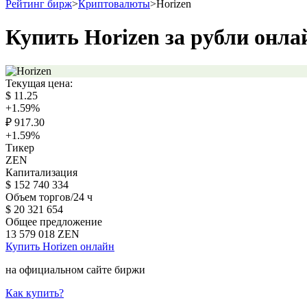
Рейтинг бирж
>
Криптовалюты
>
Horizen
Купить Horizen за рубли онла
Текущая цена:
$
11.25
+1.59
%
₽
917.30
+1.59
%
Тикер
ZEN
Капитализация
$
152 740 334
Объем торгов/24 ч
$
20 321 654
Общее предложение
13 579 018
ZEN
Купить Horizen онлайн
на официальном сайте биржи
Как купить?