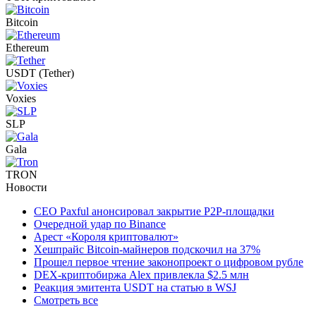
Bitcoin
Ethereum
USDT (Tether)
Voxies
SLP
Gala
TRON
Новости
CEO Paxful анонсировал закрытие P2P-площадки
Очередной удар по Binance
Арест «Короля криптовалют»
Хешпрайс Bitcoin-майнеров подскочил на 37%
Прошел первое чтение законопроект о цифровом рубле
DEX-криптобиржа Alex привлекла $2.5 млн
Реакция эмитента USDT на статью в WSJ
Смотреть все