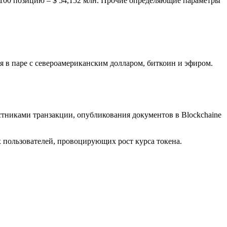
 100 позицию – $ 54,152 млн. Прочие определяющие параметры
я в паре с североамериканским долларом, биткоин и эфиром.
стниками транзакции, опубликования документов в Blockchaine
х пользователей, провоцирующих рост курса токена.