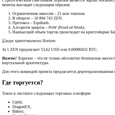
Стратегическим советником Хоризон является Чарльз Хоскинсо
монеты выглядят следующим образом:
Ограниченная эмиссия – 21 млн токенов.
В обороте – 10 894 743 ZEN.
Протокол – Equihash.
Алгоритм защиты – PoW (Proof-of-Work).
Наивысший объем торгов происходит на криптобирже Бина
За 1 ZEN предлагают 53,62 USD или 0.00080431 BTC.
Важно!
Хоризон – это не только абсолютно безопасная экосис
виртуальной архитектуры.
Для этого командой проекта предлагается децентрализованная
Где торгуется?
Токен в листинге следующих торговых платформ:
Upbit;
DragonEX;
Bittrex;