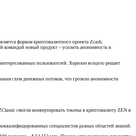
 является форком криптовалютного проекта Zcash,
оей командой новый продукт – усилить анонимность в
аинтересованных пользователей. Хоризон всецело решает
ивания схем денежных потоков, что грозило анонимности
 ZClassic смогли конвертировать токены в криптовалюту ZEN в
сококвалифицированных специалистов разных областей знаний.