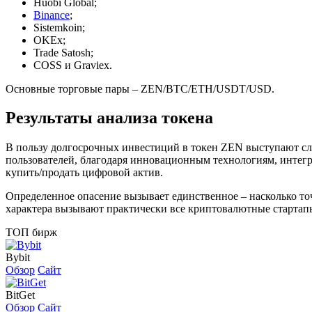
Huobi Global;
Binance
;
Sistemkoin;
OKEx;
Trade Satosh;
COSS и Graviex.
Основные торговые пары – ZEN/BTC/ETH/USDT/USD.
Результаты анализа токена
В пользу долгосрочных инвестиций в токен ZEN выступают сле
пользователей, благодаря инновационным технологиям, интег
купить/продать цифровой актив.
Определенное опасение вызывает единственное – насколько точ
характера вызывают практически все криптовалютные стартап
ТОП бирж
Bybit
Обзор
Сайт
BitGet
Обзор
Сайт