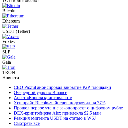
ТОП криптовалют
Bitcoin
Ethereum
USDT (Tether)
Voxies
SLP
Gala
TRON
Новости
CEO Paxful анонсировал закрытие P2P-площадки
Очередной удар по Binance
Арест «Короля криптовалют»
Хешпрайс Bitcoin-майнеров подскочил на 37%
Прошел первое чтение законопроект о цифровом рубле
DEX-криптобиржа Alex привлекла $2.5 млн
Реакция эмитента USDT на статью в WSJ
Смотреть все