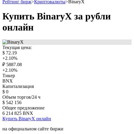
Рейтинг бирж
>
Криптовалюты
>
BinaryX
Купить BinaryX за рубли
онлайн
Текущая цена:
$
72.19
+2.10
%
₽
5887.08
+2.10
%
Тикер
BNX
Капитализация
$
0
Объем торгов/24 ч
$
542 156
Общее предложение
6 214 825
BNX
Купить BinaryX онлайн
на официальном сайте биржи