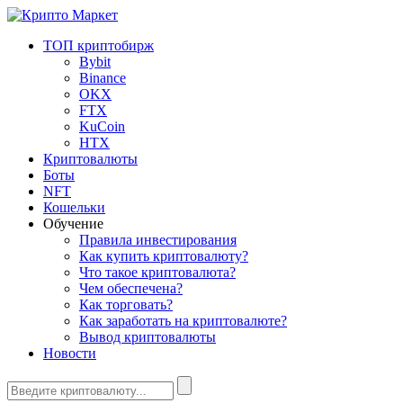
ТОП криптобирж
Bybit
Binance
OKX
FTX
KuCoin
HTX
Криптовалюты
Боты
NFT
Кошельки
Обучение
Правила инвестирования
Как купить криптовалюту?
Что такое криптовалюта?
Чем обеспечена?
Как торговать?
Как заработать на криптовалюте?
Вывод криптовалюты
Новости