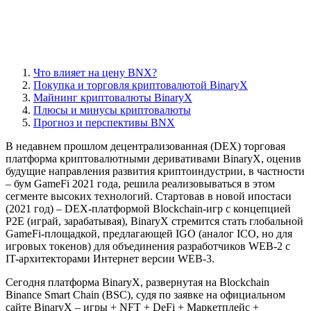
Что влияет на цену BNX?
Покупка и торговля криптовалютой BinaryX
Майнинг криптовалюты BinaryX
Плюсы и минусы криптовалюты
Прогноз и перспективы BNX
В недавнем прошлом децентрализованная (DEX) торговая
платформа криптовалютными деривативами BinaryX, оценив
будущие направления развития криптоиндустрии, в частности
– бум GameFi 2021 года, решила реализовываться в этом
сегменте высоких технологий. Стартовав в новой ипостаси
(2021 год) – DEX-платформой Blockchain-игр с концепцией
P2E (играй, зарабатывая), BinaryX стремится стать глобальной
GameFi-площадкой, предлагающей IGO (аналог ICO, но для
игровых токенов) для объединения разработчиков WEB-2 с
IT-архитекторами Интернет версии WEB-3.
Сегодня платформа BinaryX, развернутая на Blockchain
Binance Smart Chain (BSC), судя по заявке на официальном
сайте BinaryX – игры + NFT + DeFi + Маркетплейс +