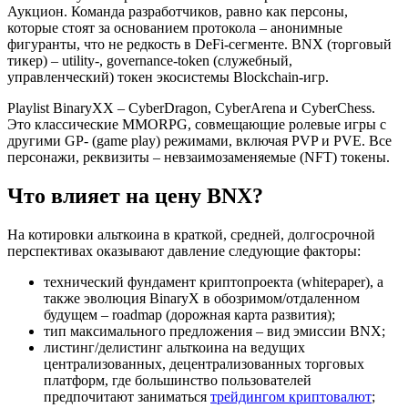
Аукцион. Команда разработчиков, равно как персоны,
которые стоят за основанием протокола – анонимные
фигуранты, что не редкость в DeFi-сегменте. BNX (торговый
тикер) – utility-, governance-token (служебный,
управленческий) токен экосистемы Blockchain-игр.
Playlist BinaryXХ – CyberDragon, CyberArena и CyberChess.
Это классические MMORPG, совмещающие ролевые игры с
другими GP- (game play) режимами, включая PVP и PVE. Все
персонажи, реквизиты – невзаимозаменяемые (NFT) токены.
Что влияет на цену BNX?
На котировки альткоина в краткой, средней, долгосрочной
перспективах оказывают давление следующие факторы:
технический фундамент криптопроекта (whitepaper), а
также эволюция BinaryX в обозримом/отдаленном
будущем – roadmap (дорожная карта развития);
тип максимального предложения – вид эмиссии BNX;
листинг/делистинг альткоина на ведущих
централизованных, децентрализованных торговых
платформ, где большинство пользователей
предпочитают заниматься
трейдингом криптовалют
;