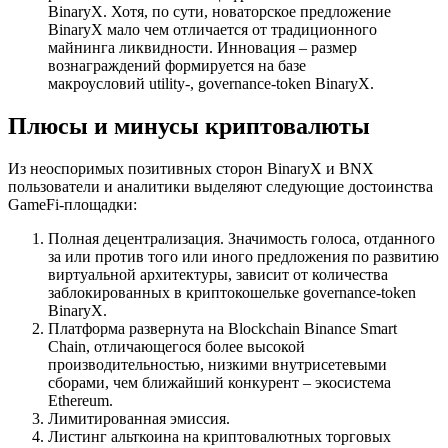
BinaryX. Хотя, по сути, новаторское предложение
BinaryX мало чем отличается от традиционного
майнинга ликвидности. Инновация – размер
вознаграждений формируется на базе
макроусловий utility-, governance-token BinaryX.
Плюсы и минусы криптовалюты
Из неоспоримых позитивных сторон BinaryX и BNX
пользователи и аналитики выделяют следующие достоинства
GameFi-площадки:
Полная децентрализация. Значимость голоса, отданного
за или против того или иного предложения по развитию
виртуальной архитектуры, зависит от количества
заблокированных в криптокошельке governance-token
BinaryX.
Платформа развернута на Blockchain Binance Smart
Chain, отличающегося более высокой
производительностью, низкими внутрисетевыми
сборами, чем ближайший конкурент – экосистема
Ethereum.
Лимитированная эмиссия.
Листинг альткоина на криптовалютных торговых