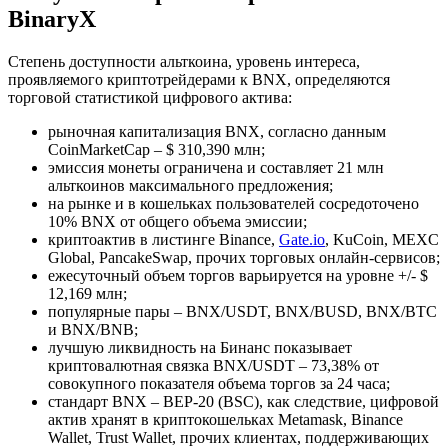
BinaryX
Степень доступности альткоина, уровень интереса,
проявляемого криптотрейдерами к BNX, определяются
торговой статистикой цифрового актива:
рыночная капитализация BNX, согласно данным
CoinMarketCap – $ 310,390 млн;
эмиссия монеты ограничена и составляет 21 млн
альткоинов максимального предложения;
на рынке и в кошельках пользователей сосредоточено
10% BNX от общего объема эмиссии;
криптоактив в листинге Binance,
Gate.io
, KuCoin, MEXC
Global, PancakeSwap, прочих торговых онлайн-сервисов;
ежесуточный объем торгов варьируется на уровне +/- $
12,169 млн;
популярные пары – BNX/USDT, BNX/BUSD, BNX/BTC
и BNX/BNB;
лучшую ликвидность на Бинанс показывает
криптовалютная связка BNX/USDT – 73,38% от
совокупного показателя объема торгов за 24 часа;
стандарт BNX – BEP-20 (BSC), как следствие, цифровой
актив хранят в криптокошельках Metamask, Binance
Wallet, Trust Wallet, прочих клиентах, поддерживающих