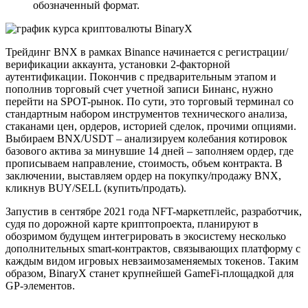
обозначенный формат.
Трейдинг BNX в рамках Binance начинается с регистрации/
верификации аккаунта, установки 2-факторной
аутентификации. Покончив с предварительным этапом и
пополнив торговый счет учетной записи Бинанс, нужно
перейти на SPOT-рынок. По сути, это торговый терминал со
стандартным набором инструментов технического анализа,
стаканами цен, ордеров, историей сделок, прочими опциями.
Выбираем BNX/USDT – анализируем колебания котировок
базового актива за минувшие 14 дней – заполняем ордер, где
прописываем направление, стоимость, объем контракта. В
заключении, выставляем ордер на покупку/продажу BNX,
кликнув BUY/SELL (купить/продать).
Запустив в сентябре 2021 года NFT-маркетплейс, разработчик,
судя по дорожной карте криптопроекта, планируют в
обозримом будущем интегрировать в экосистему несколько
дополнительных smart-контрактов, связывающих платформу с
каждым видом игровых невзаимозаменяемых токенов. Таким
образом, BinaryX станет крупнейшей GameFi-площадкой для
GP-элементов.