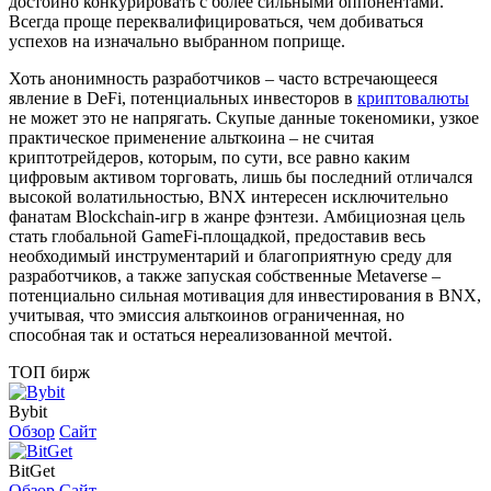
достойно конкурировать с более сильными оппонентами.
Всегда проще переквалифицироваться, чем добиваться
успехов на изначально выбранном поприще.
Хоть анонимность разработчиков – часто встречающееся
явление в DeFi, потенциальных инвесторов в
криптовалюты
не может это не напрягать. Скупые данные токеномики, узкое
практическое применение альткоина – не считая
криптотрейдеров, которым, по сути, все равно каким
цифровым активом торговать, лишь бы последний отличался
высокой волатильностью, BNX интересен исключительно
фанатам Blockchain-игр в жанре фэнтези. Амбициозная цель
стать глобальной GameFi-площадкой, предоставив весь
необходимый инструментарий и благоприятную среду для
разработчиков, а также запуская собственные Metaverse –
потенциально сильная мотивация для инвестирования в BNX,
учитывая, что эмиссия альткоинов ограниченная, но
способная так и остаться нереализованной мечтой.
ТОП бирж
Bybit
Обзор
Сайт
BitGet
Обзор
Сайт