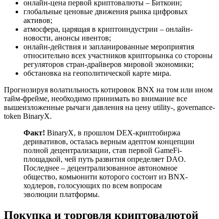
онлайн-цена первой криптовалюты – Биткоин;
глобальные ценовые движения рынка цифровых
активов;
атмосфера, царящая в криптоиндустрии – онлайн-
новости, анонсы ивентов;
онлайн-действия и запланированные мероприятия
относительно всех участников крипторынка со стороны
регуляторов стран-драйверов мировой экономики;
обстановка на геополитической карте мира.
Прогнозируя волатильность котировок BNX на том или ином
тайм-фрейме, необходимо принимать во внимание все
вышеизложенные рычаги давления на цену utility-, governance-
token BinaryX.
Факт!
BinaryX, в прошлом DEX-криптобиржа
деривативов, осталась верным адептом концепции
полной децентрализации, став первой GameFi-
площадкой, чей путь развития определяет DAO.
Последнее – децентрализованное автономное
общество, комьюнити которого состоит из BNX-
ходлеров, голосующих по всем вопросам
эволюции платформы.
Покупка и торговля криптовалютой