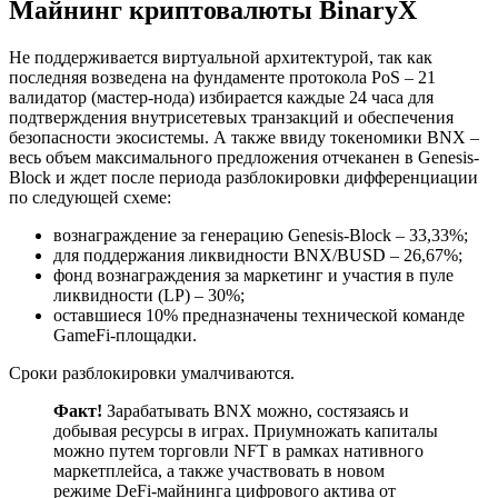
Майнинг криптовалюты BinaryX
Не поддерживается виртуальной архитектурой, так как
последняя возведена на фундаменте протокола PoS – 21
валидатор (мастер-нода) избирается каждые 24 часа для
подтверждения внутрисетевых транзакций и обеспечения
безопасности экосистемы. А также ввиду токеномики BNX –
весь объем максимального предложения отчеканен в Genesis-
Block и ждет после периода разблокировки дифференциации
по следующей схеме:
вознаграждение за генерацию Genesis-Block – 33,33%;
для поддержания ликвидности BNX/BUSD – 26,67%;
фонд вознаграждения за маркетинг и участия в пуле
ликвидности (LP) – 30%;
оставшиеся 10% предназначены технической команде
GameFi-площадки.
Сроки разблокировки умалчиваются.
Факт!
Зарабатывать BNX можно, состязаясь и
добывая ресурсы в играх. Приумножать капиталы
можно путем торговли NFT в рамках нативного
маркетплейса, а также участвовать в новом
режиме DeFi-майнинга цифрового актива от