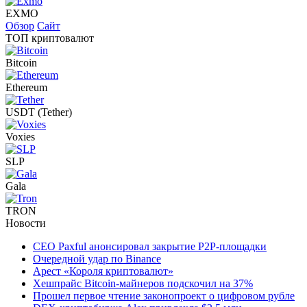
EXMO
Обзор
Сайт
ТОП криптовалют
Bitcoin
Ethereum
USDT (Tether)
Voxies
SLP
Gala
TRON
Новости
CEO Paxful анонсировал закрытие P2P-площадки
Очередной удар по Binance
Арест «Короля криптовалют»
Хешпрайс Bitcoin-майнеров подскочил на 37%
Прошел первое чтение законопроект о цифровом рубле