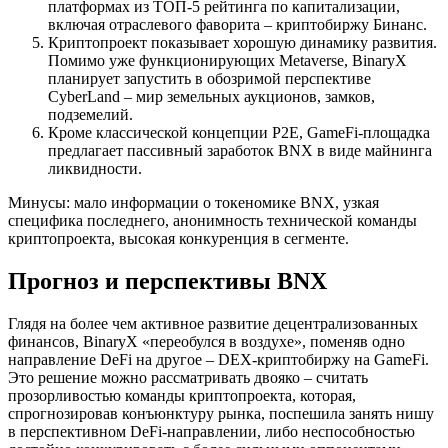
платформах из ТОП-5 рейтинга по капитализации,
включая отраслевого фаворита – криптобиржу Бинанс.
Криптопроект показывает хорошую динамику развития.
Помимо уже функционирующих Metaverse, BinaryX
планирует запустить в обозримой перспективе
CyberLand – мир земельных аукционов, замков,
подземелий.
Кроме классической концепции P2E, GameFi-площадка
предлагает пассивный заработок BNX в виде майнинга
ликвидности.
Минусы: мало информации о токеномике BNX, узкая
специфика последнего, анонимность технической команды
криптопроекта, высокая конкуренция в сегменте.
Прогноз и перспективы BNX
Глядя на более чем активное развитие децентрализованных
финансов, BinaryX «переобулся в воздухе», поменяв одно
направление DeFi на другое – DEX-криптобиржу на GameFi.
Это решение можно рассматривать двояко – считать
прозорливостью команды криптопроекта, которая,
спрогнозировав конъюнктуру рынка, поспешила занять нишу
в перспективном DeFi-направлении, либо неспособностью