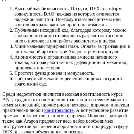
Высочайшая безопасность. По сути, DEX-платформа –
совокупность DAO, каждая из которых отличается
надежной защитой. Поэтому взлом экосистемы или
частичная кража данных просто невозможны.
Публичный исходный код, благодаря которому можно
свободно поэтапно отслеживать разработку того или
иного протокола или работу экосистемы в целом.
Минимальный тарифный план. Оплаты за транзакции в
виртуальной архитектуре Aragon стремятся к нулю.
Анонимность и ограниченная эмиссия нативного
токена, которая работает как дефляционный механизм,
привлекая инвесторов.
Простота функционала и модульность.
Собственный механизм решения спорных ситуаций –
арагонский суд.
Среди недостатков числится высокая волатильность курса
ANT, трудность отслеживания транзакций и невозможность
отмены операций, прочие риски, которые, впрочем, присущи
практически любой
криптовалюте
. А вот успешное развитие
прямых конкурентов, например, проекта Otonomos, который
также как Aragon предлагает весь набор необходимых
инструментов для переноса организаций и процедур в сферу
DEX, вызывает объективные опасения.