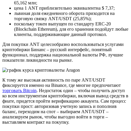
65,162 млн;
цена 1 ANT приблизительно эквивалентна $ 7,37;
львиная доля ежедневного оборота приходится на
торговую связку ANT/USDT (25,85%);
поскольку токен выпущен по стандарту ERC-20
(Blockchain Ethereum), для его хранения подойдут любые
клиенты, поддерживающие данный протокол.
Для покупки ANT целесообразно воспользоваться услугами
криптобиржи Бинанс – русский интерфейс, понятный
функционал, поддержка национальной валюты РФ, лучшие
показатели ликвидности на рынке.
К тому же высокая активность по паре ANT/USDT
фиксируется именно на Binance, где многие предпочитают
торговать Bitcoin
. Недостаток один – чтобы получить доступ
ко всем инструментам криптобиржи, включая вывод средств в
фиате, придется пройти верификацию аккаунта. Сам процесс
покупки прост: авторизовав учетную запись и пополнив
баланс, переходим на спот – выбираем ANT/USDT –
анализируем рынок, чтобы выгодно войти в торги –
выставляем контракт на покупку.