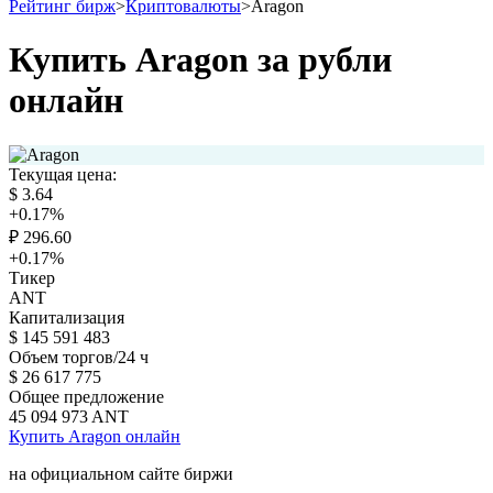
Рейтинг бирж
>
Криптовалюты
>
Aragon
Купить Aragon за рубли
онлайн
Текущая цена:
$
3.64
+0.17
%
₽
296.60
+0.17
%
Тикер
ANT
Капитализация
$
145 591 483
Объем торгов/24 ч
$
26 617 775
Общее предложение
45 094 973
ANT
Купить Aragon онлайн
на официальном сайте биржи