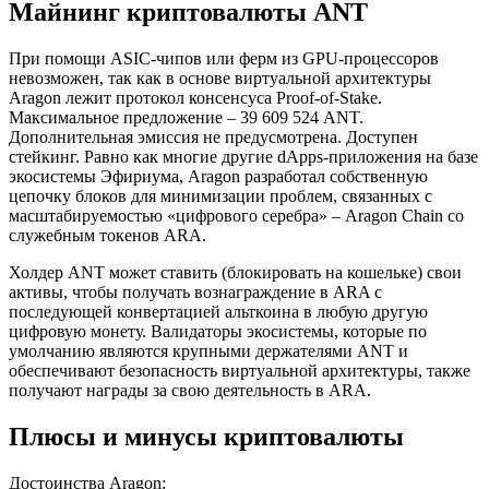
Майнинг криптовалюты ANT
При помощи ASIC-чипов или ферм из GPU-процессоров
невозможен, так как в основе виртуальной архитектуры
Aragon лежит протокол консенсуса Proof-of-Stake.
Максимальное предложение – 39 609 524 ANT.
Дополнительная эмиссия не предусмотрена. Доступен
стейкинг. Равно как многие другие dApps-приложения на базе
экосистемы Эфириума, Aragon разработал собственную
цепочку блоков для минимизации проблем, связанных с
масштабируемостью «цифрового серебра» – Aragon Chain со
служебным токенов ARA.
Холдер ANT может ставить (блокировать на кошельке) свои
активы, чтобы получать вознаграждение в ARA с
последующей конвертацией альткоина в любую другую
цифровую монету. Валидаторы экосистемы, которые по
умолчанию являются крупными держателями ANT и
обеспечивают безопасность виртуальной архитектуры, также
получают награды за свою деятельность в ARA.
Плюсы и минусы криптовалюты
Достоинства Aragon: