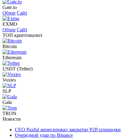
Gate.io
Обзор
Сайт
EXMO
Обзор
Сайт
ТОП криптовалют
Bitcoin
Ethereum
USDT (Tether)
Voxies
SLP
Gala
TRON
Новости
CEO Paxful анонсировал закрытие P2P-площадки
Очередной удар по Binance