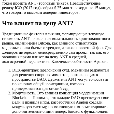
токен проекта ANT (торговый тикер). Предшествующее
релизу ICO (2017 год) собрал $ 25 млн за рекордные 15 минут,
что говорит о высоком доверии инвесторов.
Что влияет на цену ANT?
Традиционные факторы влияния, формирующие текущую
стоимость ANT – локальная волатильность криптовалютного
рынка, онлайн-цена Bitcoin, как главного стимулятора
медвежьего или бычьего трендов, а также новостной фон. Для
холдеров интересен непосредственно сам проект, так как его
эволюция прямо влияет на цену ANT в средней,
долгосрочной перспективе. Ключевые особенности Арагон:
DEX-арбитраж (арагонский суд). Механизм разработан
для решения спорных моментов, возникающих в
пространстве DAO. Держатели ANT могут голосовать
по канонам общей юрисдикции, которых
придерживается арагонский суд.
Модульность. Это главная концепция модернизации
Blockchain. Понимая, что каждое DAO преследует свои
цели и правила игры, разработчики Aragon создали
модульную систему, позволяющую имплементировать
дополнительные опции поверх базового функционала