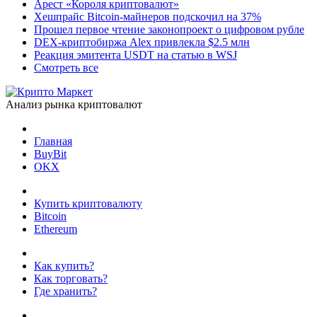
Арест «Короля криптовалют»
Хешпрайс Bitcoin-майнеров подскочил на 37%
Прошел первое чтение законопроект о цифровом рубле
DEX-криптобиржа Alex привлекла $2.5 млн
Реакция эмитента USDT на статью в WSJ
Смотреть все
Анализ рынка криптовалют
Главная
BuyBit
OKX
Купить криптовалюту
Bitcoin
Ethereum
Как купить?
Как торговать?
Где хранить?