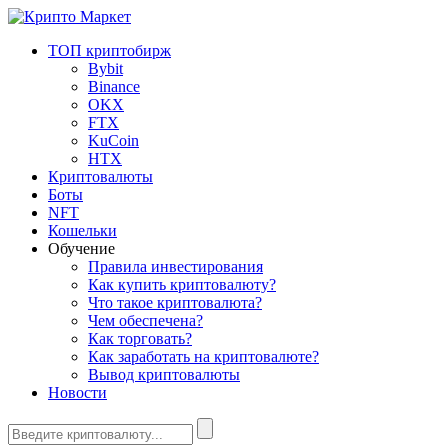
ТОП криптобирж
Bybit
Binance
OKX
FTX
KuCoin
HTX
Криптовалюты
Боты
NFT
Кошельки
Обучение
Правила инвестирования
Как купить криптовалюту?
Что такое криптовалюта?
Чем обеспечена?
Как торговать?
Как заработать на криптовалюте?
Вывод криптовалюты
Новости