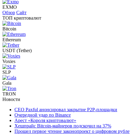
EXMO
Обзор
Сайт
ТОП криптовалют
Bitcoin
Ethereum
USDT (Tether)
Voxies
SLP
Gala
TRON
Новости
CEO Paxful анонсировал закрытие P2P-площадки
Очередной удар по Binance
Арест «Короля криптовалют»
Хешпрайс Bitcoin-майнеров подскочил на 37%
Прошел первое чтение законопроект о цифровом рубле