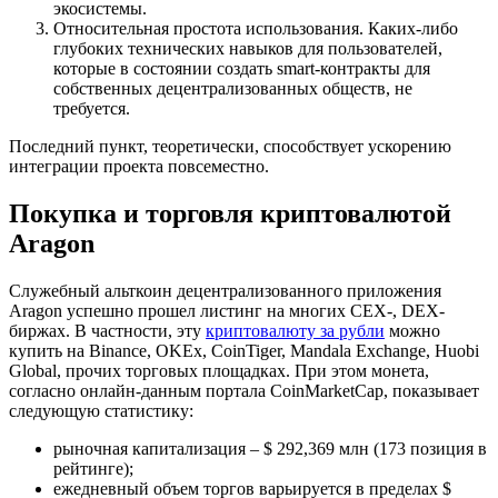
экосистемы.
Относительная простота использования. Каких-либо
глубоких технических навыков для пользователей,
которые в состоянии создать smart-контракты для
собственных децентрализованных обществ, не
требуется.
Последний пункт, теоретически, способствует ускорению
интеграции проекта повсеместно.
Покупка и торговля криптовалютой
Aragon
Служебный альткоин децентрализованного приложения
Aragon успешно прошел листинг на многих CEX-, DEX-
биржах. В частности, эту
криптовалюту за рубли
можно
купить на Binance, OKEx, CoinTiger, Mandala Exchange, Huobi
Global, прочих торговых площадках. При этом монета,
согласно онлайн-данным портала CoinMarketCap, показывает
следующую статистику:
рыночная капитализация – $ 292,369 млн (173 позиция в
рейтинге);
ежедневный объем торгов варьируется в пределах $