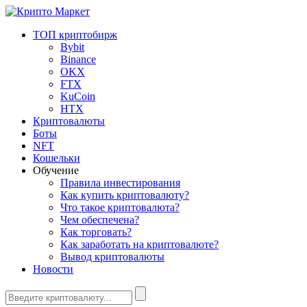
ТОП криптобирж
Bybit
Binance
OKX
FTX
KuCoin
HTX
Криптовалюты
Боты
NFT
Кошельки
Обучение
Правила инвестирования
Как купить криптовалюту?
Что такое криптовалюта?
Чем обеспечена?
Как торговать?
Как заработать на криптовалюте?
Вывод криптовалюты
Новости