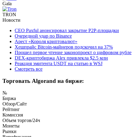
Gala
TRON
Новости
CEO Paxful анонсировал закрытие P2P-площадки
Очередной удар по Binance
Арест «Короля криптовалют»
Хешпрайс Bitcoin-майнеров подскочил на 37%
Прошел первое чтение законопроект о цифровом рубле
DEX-криптобиржа Alex привлекла $2.5 млн
Реакция эмитента USDT на статью в WSJ
Смотреть все
Торговать Algorand на бирже:
№
Биржа
Обзор/Сайт
Рейтинг
Комиссия
Объем торгов/24ч
Монеты
Рынки
Верификация