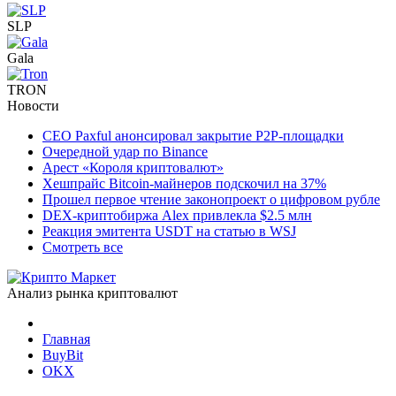
SLP
Gala
TRON
Новости
CEO Paxful анонсировал закрытие P2P-площадки
Очередной удар по Binance
Арест «Короля криптовалют»
Хешпрайс Bitcoin-майнеров подскочил на 37%
Прошел первое чтение законопроект о цифровом рубле
DEX-криптобиржа Alex привлекла $2.5 млн
Реакция эмитента USDT на статью в WSJ
Смотреть все
Анализ рынка криптовалют
Главная
BuyBit
OKX