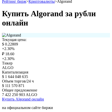
Рейтинг бирж
>
Криптовалюты
>
Algorand
Купить Algorand за рубли
онлайн
Текущая цена:
$
0.22809
+2.30
%
₽
18.60
+2.30
%
Тикер
ALGO
Капитализация
$
1 644 048 635
Объем торгов/24 ч
$
111 570 871
Общее предложение
7 422 250 903
ALGO
Купить Algorand онлайн
на официальном сайте биржи