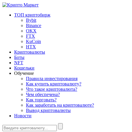
ТОП криптобирж
Bybit
Binance
OKX
FTX
KuCoin
HTX
Криптовалюты
Боты
NFT
Кошельки
Обучение
Правила инвестирования
Как купить криптовалюту?
Что такое криптовалюта?
Чем обеспечена?
Как торговать?
Как заработать на криптовалюте?
Вывод криптовалюты
Новости