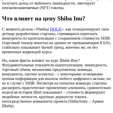
получать доход от майнинга ликвидности, эмитирует
невзаимозаменяемые (NFT) токены.
Что влияет на цену Shiba Inu?
С момента релиза «Убийца
DOGE
», как позиционируют свое
детище разработчики стартапа, стремящиеся перегнать
конкурента по капитализации с сохранением стоимости SHIB
(торговый тиккер монеты) на уровне не превышающим $ 0,01,
стабильно показывает бычий тренд, конечно же, не без
временных коррекций курса.
Но, какие факты влияют на курс Шиба Ину?
Фундаментальные показатели (капитализация, ликвидность,
торговый объем, механизмы предложения, команда,
конкуренты, прочие аспекты) – с некоторыми оговорками
ценная информация для анализа любого цифрового актива, но
не в случае с SHIB. Несмотря на попытки команды стартапа
расширить практическое применение альткоина, сравнительно
недолгая история Шиб показывает – стоимость формируют
медийные личности, крупные держатели токена,
непосредственно комьюнити проекта (ShibaArmy – Армия
Шиба).