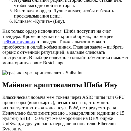
Изучаем онлайн-график, историю сделок, стакан цен,
чтобы выгодно войти в торги.
Выставляем ордер. Лучше лимит, чтобы избежать
проскальзывания цены.
Кликаем «Купить» (Buy).
Как только ордер исполнится, Шиба поступит на счет
трейдера. Кроме покупки на криптобиржах, посмотрев
рейтинг лучших
площадок. Также альткоин можно
приобрести в онлайн-обменниках. Главная задача – выбрать
сервис с отменной репутацией, а дальше следовать
инструкции. В выборе надежного онлайн-обменника поможет
мониторинг-сервис Bestchange.
Майнинг криптовалюты Шиба Ину
Классическая добыча мем-токена через ASIC-чипы или GPU-
процессоры (видеокарты), несмотря на то, что монета
использует протокол консенсуса PoW, не предусмотрена.
Изначально было эмитировано 1 квадриллион (единица с 15
нулями) SHIB – 50% тут же заморозили на DEX-бирже
UniSwap, а другую часть передали основателю Ethereum
Бутерину.