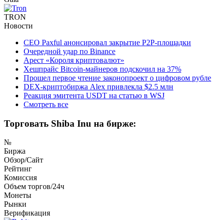
TRON
Новости
CEO Paxful анонсировал закрытие P2P-площадки
Очередной удар по Binance
Арест «Короля криптовалют»
Хешпрайс Bitcoin-майнеров подскочил на 37%
Прошел первое чтение законопроект о цифровом рубле
DEX-криптобиржа Alex привлекла $2.5 млн
Реакция эмитента USDT на статью в WSJ
Смотреть все
Торговать Shiba Inu на бирже:
№
Биржа
Обзор/Сайт
Рейтинг
Комиссия
Объем торгов/24ч
Монеты
Рынки
Верификация