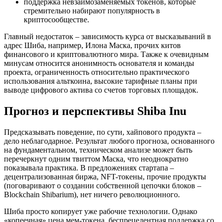
поддержка невзаимозаменяемых токенов, которые
стремительно набирают популярность в
криптосообществе.
Главный недостаток – зависимость курса от высказываний в
адрес Шиба, например, Илона Маска, прочих китов
финансового и криптовалютного мира. Также к очевидным
минусам относится анонимность основателя и команды
проекта, ограниченность относительно практического
использования альткоина, высокие тарифные планы при
выводе цифрового актива со счетов торговых площадок.
Прогноз и перспективы Shiba Inu
Предсказывать поведение, по сути, хайпового продукта –
дело неблагодарное. Результат любого прогноза, основанного
на фундаментальном, техническом анализе может быть
перечеркнут одним твиттом Маска, что неоднократно
показывала практика. В предложениях стартапа –
децентрализованная биржа, NFT-токены, прочие продукты
(поговаривают о создании собственной цепочки блоков –
Blockchain Shibarium), нет ничего революционного.
Шиба просто копирует уже рабочие технологии. Однако
«копеечная» цена мем-токена, беспрецедентная поддержка со