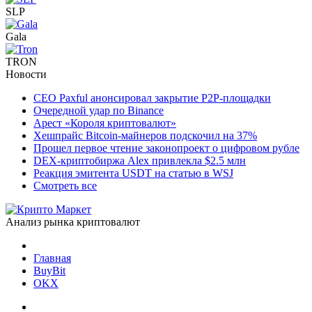
SLP
Gala
TRON
Новости
CEO Paxful анонсировал закрытие P2P-площадки
Очередной удар по Binance
Арест «Короля криптовалют»
Хешпрайс Bitcoin-майнеров подскочил на 37%
Прошел первое чтение законопроект о цифровом рубле
DEX-криптобиржа Alex привлекла $2.5 млн
Реакция эмитента USDT на статью в WSJ
Смотреть все
Анализ рынка криптовалют
Главная
BuyBit
OKX