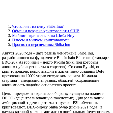
Что влияет на цену Shiba Inu?
Обмен и покупка криптовалюты SHIB
Майнинг криптовалюты Шиба Ину
Плюсы и минусы криптовалюты
Прогноз и перспективы Shiba Inu
Август 2020 года – дата релиза мем-токена Shiba Inu,
разработанного на фундаменте Blockchain Ethereum (стандарт
ERC-20). Автор идеи – некто Ryoshi (ник, под которым
аноним публикует посты в соцсетях). Со слов Ryoshi, он
криптотрейдер, воплотивший в жизнь идею создания DeFi-
протокола на 100% управляемую комьюнити. Команда
стартапа – специалисты разных областей, сохраняющие
анонимность подобно основателю проекта.
Цель – предложить криптосообществу лучшую на планете
DECO (децентрализованную экосистему). Для реализации
амбициозной задачи протокол запускает P2P-обменник
криптовалют, DEX-биржу Shiba Swap (июнь 2021 года), в
рамках которой можно заниматься прибыльным фермерством,