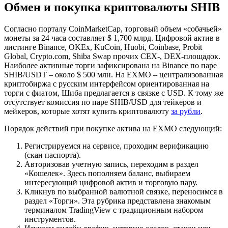
Обмен и покупка криптовалюты SHIB
Согласно порталу CoinMarketCap, торговый объем «собачьей»
монеты за 24 часа составляет $ 1,700 млрд. Цифровой актив в
листинге Binance, OKEx, KuCoin, Huobi, Coinbase, Probit
Global, Crypto.com, Shiba Swap прочих CEX-, DEX-площадок.
Наиболее активные торги зафиксирована на Binance по паре
SHIB/USDT – около $ 500 млн. На EXMO – централизованная
криптобиржа с русским интерфейсом ориентированная на
торги с фиатом, Шиба предлагается в связке с USD. К тому же
отсутствует комиссия по паре SHIB/USD для тейкеров и
мейкеров, которые хотят купить криптовалюту
за рубли
.
Порядок действий при покупке актива на EXMO следующий:
Регистрируемся на сервисе, проходим верификацию
(скан паспорта).
Авторизовав учетную запись, переходим в раздел
«Кошелек». Здесь пополняем баланс, выбираем
интересующий цифровой актив и торговую пару.
Кликнув по выбранной валютной связке, переносимся в
раздел «Торги». Эта рубрика представлена знакомым
терминалом TradingView с традиционным набором
инструментов.